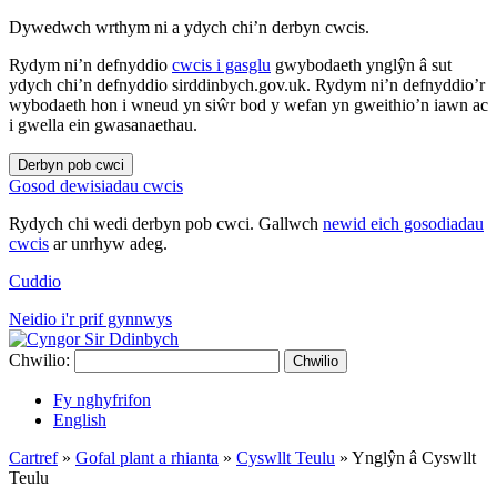
Dywedwch wrthym ni a ydych chi’n derbyn cwcis.
Rydym ni’n defnyddio
cwcis i gasglu
gwybodaeth ynglŷn â sut
ydych chi’n defnyddio sirddinbych.gov.uk. Rydym ni’n defnyddio’r
wybodaeth hon i wneud yn siŵr bod y wefan yn gweithio’n iawn ac
i gwella ein gwasanaethau.
Derbyn pob cwci
Gosod dewisiadau cwcis
Rydych chi wedi derbyn pob cwci. Gallwch
newid eich gosodiadau
cwcis
ar unrhyw adeg.
Cuddio
Neidio i'r prif gynnwys
Chwilio:
Chwilio
Fy nghyfrifon
English
Cartref
»
Gofal plant a rhianta
»
Cyswllt Teulu
»
Ynglŷn â Cyswllt
Teulu