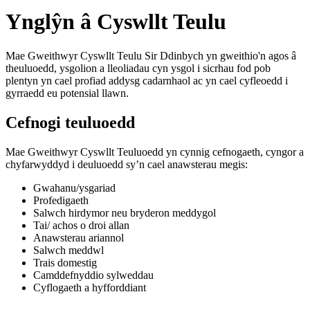
Ynglŷn â Cyswllt Teulu
Mae Gweithwyr Cyswllt Teulu Sir Ddinbych yn gweithio'n agos â
theuluoedd, ysgolion a lleoliadau cyn ysgol i sicrhau fod pob
plentyn yn cael profiad addysg cadarnhaol ac yn cael cyfleoedd i
gyrraedd eu potensial llawn.
Cefnogi teuluoedd
Mae Gweithwyr Cyswllt Teuluoedd yn cynnig cefnogaeth, cyngor a
chyfarwyddyd i deuluoedd sy’n cael anawsterau megis:
Gwahanu/ysgariad
Profedigaeth
Salwch hirdymor neu bryderon meddygol
Tai/ achos o droi allan
Anawsterau ariannol
Salwch meddwl
Trais domestig
Camddefnyddio sylweddau
Cyflogaeth a hyfforddiant