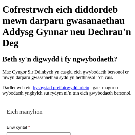
Cofrestrwch eich diddordeb
mewn darparu gwasanaethau
Addysg Gynnar neu Dechrau'n
Deg
Beth sy'n digwydd i fy ngwybodaeth?
Mae Cyngor Sir Ddinbych yn casglu eich gwybodaeth bersonol er
mwyn darparu gwasanaethau sydd yn berthnasol i’ch cais.
Darllenwch ein
hysbysiad preifatrwydd arlein
i gael rhagor o
wybodaeth ynghylch sut rydym ni’n trin eich gwybodaeth bersonol.
Eich manylion
Enw cyntaf
*