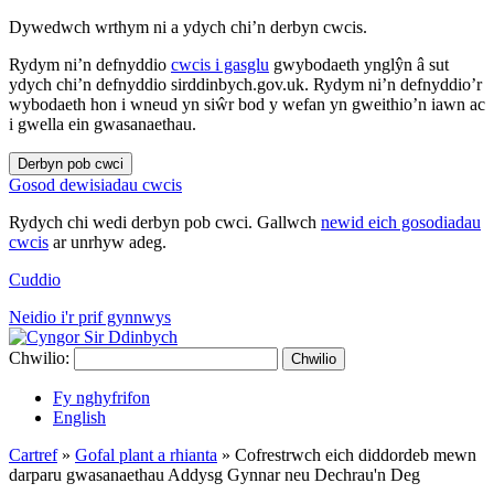
Dywedwch wrthym ni a ydych chi’n derbyn cwcis.
Rydym ni’n defnyddio
cwcis i gasglu
gwybodaeth ynglŷn â sut
ydych chi’n defnyddio sirddinbych.gov.uk. Rydym ni’n defnyddio’r
wybodaeth hon i wneud yn siŵr bod y wefan yn gweithio’n iawn ac
i gwella ein gwasanaethau.
Derbyn pob cwci
Gosod dewisiadau cwcis
Rydych chi wedi derbyn pob cwci. Gallwch
newid eich gosodiadau
cwcis
ar unrhyw adeg.
Cuddio
Neidio i'r prif gynnwys
Chwilio:
Chwilio
Fy nghyfrifon
English
Cartref
»
Gofal plant a rhianta
»
Cofrestrwch eich diddordeb mewn
darparu gwasanaethau Addysg Gynnar neu Dechrau'n Deg