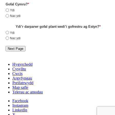
*
Gofal Cymru?
Ydi
Nac ydi
*
Ydi’r darparwr gofal plant wedi’i gofrestru ag Estyn?
Ydi
Nac ydi
Next Page
Hygyrchedd
Cysylltu
Cwcis
Argyfyngau
Preifatrwydd
Map safle
Telerau ac amodau
Facebook
Instagram
LinkedIn
X