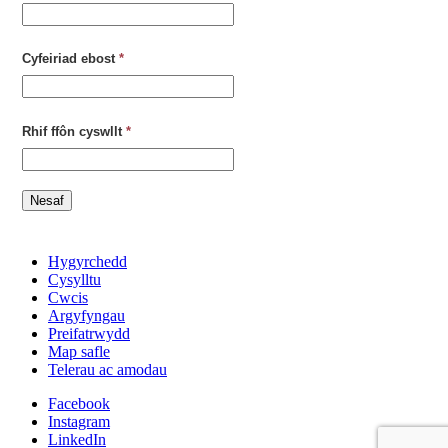
Cyfeiriad ebost
*
Rhif ffôn cyswllt
*
Nesaf
Hygyrchedd
Cysylltu
Cwcis
Argyfyngau
Preifatrwydd
Map safle
Telerau ac amodau
Facebook
Instagram
LinkedIn