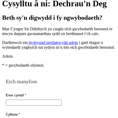
Cysylltu â ni: Dechrau'n Deg
Beth sy'n digwydd i fy ngwybodaeth?
Mae Cyngor Sir Ddinbych yn casglu eich gwybodaeth bersonol er
mwyn darparu gwasanaethau sydd yn berthnasol i’ch cais.
Darllenwch ein
hysbysiad preifatrwydd arlein
i gael rhagor o
wybodaeth ynghylch sut rydym ni’n trin eich gwybodaeth bersonol.
Arlein
*
= gwybodaeth ofynnol.
Eich manylion
Enw cyntaf
*
Cyfenw
*