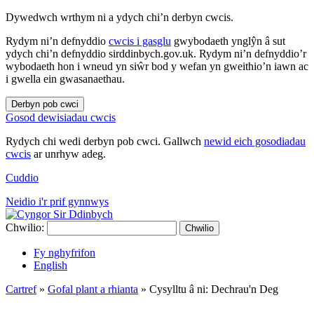
Dywedwch wrthym ni a ydych chi’n derbyn cwcis.
Rydym ni’n defnyddio
cwcis i gasglu
gwybodaeth ynglŷn â sut
ydych chi’n defnyddio sirddinbych.gov.uk. Rydym ni’n defnyddio’r
wybodaeth hon i wneud yn siŵr bod y wefan yn gweithio’n iawn ac
i gwella ein gwasanaethau.
Derbyn pob cwci
Gosod dewisiadau cwcis
Rydych chi wedi derbyn pob cwci. Gallwch
newid eich gosodiadau
cwcis
ar unrhyw adeg.
Cuddio
Neidio i'r prif gynnwys
Chwilio:
Chwilio
Fy nghyfrifon
English
Cartref
»
Gofal plant a rhianta
»
Cysylltu â ni: Dechrau'n Deg