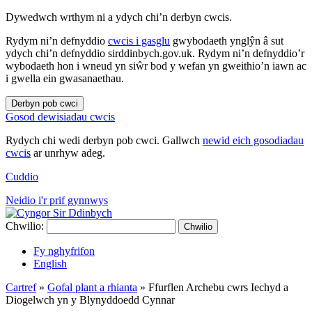
Dywedwch wrthym ni a ydych chi’n derbyn cwcis.
Rydym ni’n defnyddio
cwcis i gasglu
gwybodaeth ynglŷn â sut
ydych chi’n defnyddio sirddinbych.gov.uk. Rydym ni’n defnyddio’r
wybodaeth hon i wneud yn siŵr bod y wefan yn gweithio’n iawn ac
i gwella ein gwasanaethau.
Derbyn pob cwci
Gosod dewisiadau cwcis
Rydych chi wedi derbyn pob cwci. Gallwch
newid eich gosodiadau
cwcis
ar unrhyw adeg.
Cuddio
Neidio i'r prif gynnwys
Chwilio:
Chwilio
Fy nghyfrifon
English
Cartref
»
Gofal plant a rhianta
»
Ffurflen Archebu cwrs Iechyd a
Diogelwch yn y Blynyddoedd Cynnar