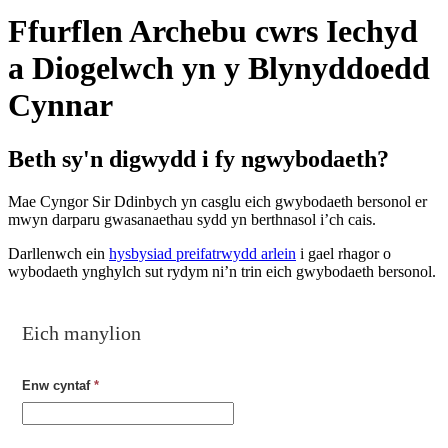
Ffurflen Archebu cwrs Iechyd
a Diogelwch yn y Blynyddoedd
Cynnar
Beth sy'n digwydd i fy ngwybodaeth?
Mae Cyngor Sir Ddinbych yn casglu eich gwybodaeth bersonol er
mwyn darparu gwasanaethau sydd yn berthnasol i’ch cais.
Darllenwch ein
hysbysiad preifatrwydd arlein
i gael rhagor o
wybodaeth ynghylch sut rydym ni’n trin eich gwybodaeth bersonol.
Eich manylion
Enw cyntaf
*