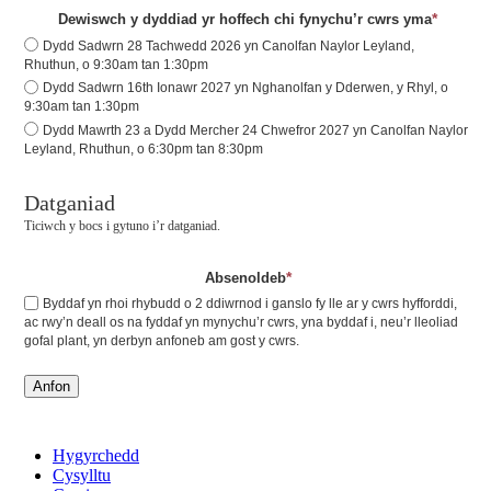
*
Dewiswch y dyddiad yr hoffech chi fynychu’r cwrs yma
Dydd Sadwrn 28 Tachwedd 2026 yn Canolfan Naylor Leyland,
Rhuthun, o 9:30am tan 1:30pm
Dydd Sadwrn 16th Ionawr 2027 yn Nghanolfan y Dderwen, y Rhyl, o
9:30am tan 1:30pm
Dydd Mawrth 23 a Dydd Mercher 24 Chwefror 2027 yn Canolfan Naylor
Leyland, Rhuthun, o 6:30pm tan 8:30pm
Datganiad
Ticiwch y bocs i gytuno i’r datganiad.
*
Absenoldeb
Byddaf yn rhoi rhybudd o 2 ddiwrnod i ganslo fy lle ar y cwrs hyfforddi,
ac rwy’n deall os na fyddaf yn mynychu’r cwrs, yna byddaf i, neu’r lleoliad
gofal plant, yn derbyn anfoneb am gost y cwrs.
Anfon
Hygyrchedd
Cysylltu