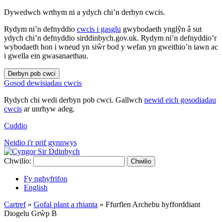
Dywedwch wrthym ni a ydych chi’n derbyn cwcis.
Rydym ni’n defnyddio
cwcis i gasglu
gwybodaeth ynglŷn â sut
ydych chi’n defnyddio sirddinbych.gov.uk. Rydym ni’n defnyddio’r
wybodaeth hon i wneud yn siŵr bod y wefan yn gweithio’n iawn ac
i gwella ein gwasanaethau.
Derbyn pob cwci
Gosod dewisiadau cwcis
Rydych chi wedi derbyn pob cwci. Gallwch
newid eich gosodiadau
cwcis
ar unrhyw adeg.
Cuddio
Neidio i'r prif gynnwys
Chwilio:
Chwilio
Fy nghyfrifon
English
Cartref
»
Gofal plant a rhianta
»
Ffurflen Archebu hyfforddiant
Diogelu Grŵp B