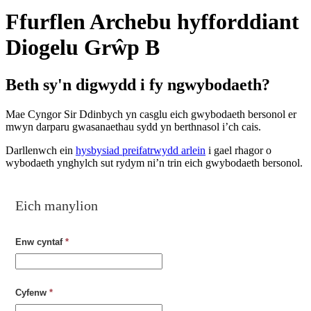
Ffurflen Archebu hyfforddiant
Diogelu Grŵp B
Beth sy'n digwydd i fy ngwybodaeth?
Mae Cyngor Sir Ddinbych yn casglu eich gwybodaeth bersonol er
mwyn darparu gwasanaethau sydd yn berthnasol i’ch cais.
Darllenwch ein
hysbysiad preifatrwydd arlein
i gael rhagor o
wybodaeth ynghylch sut rydym ni’n trin eich gwybodaeth bersonol.
Eich manylion
Enw cyntaf
*
Cyfenw
*