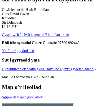
Clwb ieuenctid Hwb Rhuddlan
Clos David Owen
Rhuddlan
Sir Ddinbych
LL18 2UJ
Cysylltwch â clwb ieuenctid Rhuddlan arlein
Rhif ffôn symudol Claire Cunnah
: 07500 992443
Yn ôl i frig y dudalen
.
Sut i gyrraedd yma
Cynlluniwch eich taith gyda Traveline Cymru (gwefan allanol)
Mae lle i barcio yn Hwb Rhuddlan.
Map o'r lleoliad
Sgipiwch y map gweladwy
.