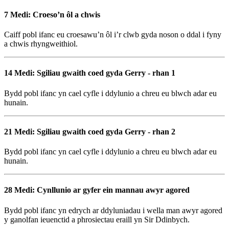
7 Medi: Croeso’n ôl a chwis
Caiff pobl ifanc eu croesawu’n ôl i’r clwb gyda noson o ddal i fyny
a chwis rhyngweithiol.
14 Medi: Sgiliau gwaith coed gyda Gerry - rhan 1
Bydd pobl ifanc yn cael cyfle i ddylunio a chreu eu blwch adar eu
hunain.
21 Medi: Sgiliau gwaith coed gyda Gerry - rhan 2
Bydd pobl ifanc yn cael cyfle i ddylunio a chreu eu blwch adar eu
hunain.
28 Medi: Cynllunio ar gyfer ein mannau awyr agored
Bydd pobl ifanc yn edrych ar ddyluniadau i wella man awyr agored
y ganolfan ieuenctid a phrosiectau eraill yn Sir Ddinbych.