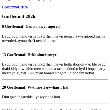
Gorffennaf 2026
Gorffennaf 2026
6 Gorffennaf: Gemau awyr agored
Bydd pobl ifanc yn cymryd rhan mewn gemau awyr agored megis
rownderi, tynnu rhaff neu bêl-droed.
13 Gorffennaf: Helfa sborionwyr
Bydd pobl ifanc yn cymryd rhan mewn helfa sborionwyr, ble bydd
rhaid iddynt weithio mewn timau a rasio i ddod o hyd i bopeth ar y
rhestr yn gyntaf. Pwyntiau bonws i’r gorau o bob tîm hefyd.
20 Gorffennaf: Wythnos 1 gwyliau’r haf
Dim gweithgareddau yr wythnos hon.