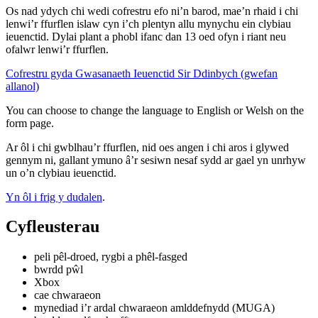
Os nad ydych chi wedi cofrestru efo ni’n barod, mae’n rhaid i chi
lenwi’r ffurflen islaw cyn i’ch plentyn allu mynychu ein clybiau
ieuenctid. Dylai plant a phobl ifanc dan 13 oed ofyn i riant neu
ofalwr lenwi’r ffurflen.
Cofrestru gyda Gwasanaeth Ieuenctid Sir Ddinbych (gwefan
allanol)
You can choose to change the language to English or Welsh on the
form page.
Ar ôl i chi gwblhau’r ffurflen, nid oes angen i chi aros i glywed
gennym ni, gallant ymuno â’r sesiwn nesaf sydd ar gael yn unrhyw
un o’n clybiau ieuenctid.
Yn ôl i frig y dudalen
.
Cyfleusterau
peli pêl-droed, rygbi a phêl-fasged
bwrdd pŵl
Xbox
cae chwaraeon
mynediad i’r ardal chwaraeon amlddefnydd (MUGA)