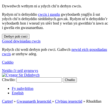
Dywedwch wrthym ni a ydych chi’n derbyn cwcis.
Rydym ni’n defnyddio
cwcis i gasglu
gwybodaeth ynglŷn â sut
ydych chi’n defnyddio sirddinbych.gov.uk. Rydym ni’n defnyddio’r
wybodaeth hon i wneud yn siŵr bod y wefan yn gweithio’n iawn ac
i gwella ein gwasanaethau.
Derbyn pob cwci
Gosod dewisiadau cwcis
Rydych chi wedi derbyn pob cwci. Gallwch
newid eich gosodiadau
cwcis
ar unrhyw adeg.
Cuddio
Neidio i'r prif gynnwys
Chwilio:
Chwilio
Fy nghyfrifon
English
Cartref
»
Gwasanaeth Ieuenctid
»
Clybiau ieuenctid
»
Rhuddlan