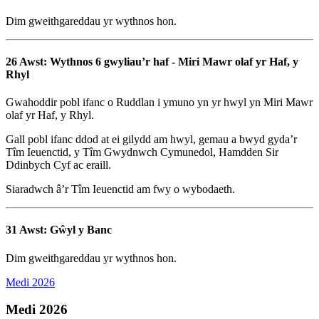
Dim gweithgareddau yr wythnos hon.
26 Awst: Wythnos 6 gwyliau’r haf - Miri Mawr olaf yr Haf, y
Rhyl
Gwahoddir pobl ifanc o Ruddlan i ymuno yn yr hwyl yn Miri Mawr
olaf yr Haf, y Rhyl.
Gall pobl ifanc ddod at ei gilydd am hwyl, gemau a bwyd gyda’r
Tîm Ieuenctid, y Tîm Gwydnwch Cymunedol, Hamdden Sir
Ddinbych Cyf ac eraill.
Siaradwch â’r Tîm Ieuenctid am fwy o wybodaeth.
31 Awst: Gŵyl y Banc
Dim gweithgareddau yr wythnos hon.
Medi 2026
Medi 2026