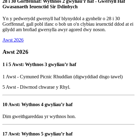
28 i 30 Gorffennaf: Wythnos 2 gwyliau’r haf - Gwersyll Haf
Gwasanaeth Ieuenctid Sir Ddinbych
Yn y pedwerydd gwersyll haf blynyddol a gynhelir o 28 i 30
Gorffennaf, gall pobl ifanc o bob un o'n clybiau ieuenctid ddod at ei
gilydd am brofiad gwersylla awyr agored dwy noson.
Awst 2026
Awst 2026
1 i 5 Awst: Wythnos 3 gwyliau’r haf
1 Awst - Cymuned Picnic Rhuddlan (digwyddiad disgo tawel)
5 Awst - Diwrnod chwarae y Rhyl.
10 Awst: Wythnos 4 gwyliau’r haf
Dim gweithgareddau yr wythnos hon.
17 Awst: Wythnos 5 gwyliau’r haf