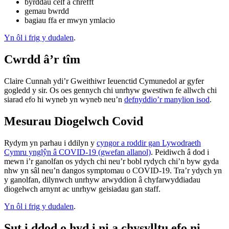
byrddau celf a chrefft
gemau bwrdd
bagiau ffa er mwyn ymlacio
Yn ôl i frig y dudalen
.
Cwrdd â’r tîm
Claire Cunnah ydi’r Gweithiwr Ieuenctid Cymunedol ar gyfer
gogledd y sir. Os oes gennych chi unrhyw gwestiwn fe allwch chi
siarad efo hi wyneb yn wyneb neu’n
defnyddio’r manylion isod
.
Mesurau Diogelwch Covid
Rydym yn parhau i ddilyn y
cyngor a roddir gan Lywodraeth
Cymru ynglŷn â COVID-19 (gwefan allanol)
. Peidiwch â dod i
mewn i’r ganolfan os ydych chi neu’r bobl rydych chi’n byw gyda
nhw yn sâl neu’n dangos symptomau o COVID-19. Tra’r ydych yn
y ganolfan, dilynwch unrhyw arwyddion â chyfarwyddiadau
diogelwch arnynt ac unrhyw geisiadau gan staff.
Yn ôl i frig y dudalen
.
Sut i ddod o hyd i ni a chysylltu efo ni