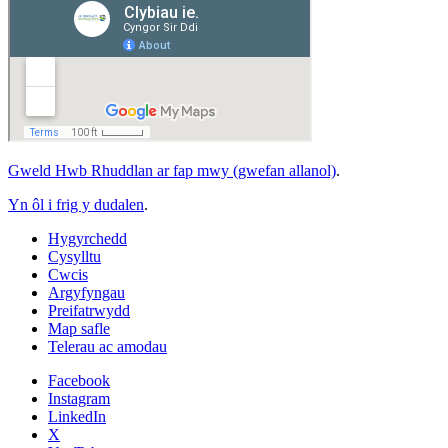
Gweld Hwb Rhuddlan ar fap mwy (gwefan allanol)
.
Yn ôl i frig y dudalen
.
Hygyrchedd
Cysylltu
Cwcis
Argyfyngau
Preifatrwydd
Map safle
Telerau ac amodau
Facebook
Instagram
LinkedIn
X