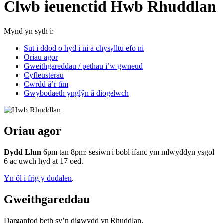
Clwb ieuenctid Hwb Rhuddlan
Mynd yn syth i:
Sut i ddod o hyd i ni a chysylltu efo ni
Oriau agor
Gweithgareddau / pethau i’w gwneud
Cyfleusterau
Cwrdd â’r tîm
Gwybodaeth ynglŷn â diogelwch
Oriau agor
Dydd Llun
6pm tan 8pm: sesiwn i bobl ifanc ym mlwyddyn ysgol
6 ac uwch hyd at 17 oed.
Yn ôl i frig y dudalen
.
Gweithgareddau
Darganfod beth sy’n digwydd yn Rhuddlan.