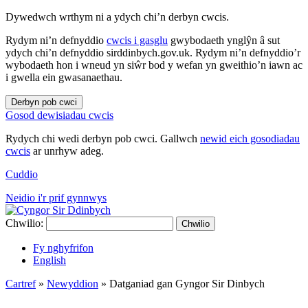
Dywedwch wrthym ni a ydych chi’n derbyn cwcis.
Rydym ni’n defnyddio
cwcis i gasglu
gwybodaeth ynglŷn â sut
ydych chi’n defnyddio sirddinbych.gov.uk. Rydym ni’n defnyddio’r
wybodaeth hon i wneud yn siŵr bod y wefan yn gweithio’n iawn ac
i gwella ein gwasanaethau.
Derbyn pob cwci
Gosod dewisiadau cwcis
Rydych chi wedi derbyn pob cwci. Gallwch
newid eich gosodiadau
cwcis
ar unrhyw adeg.
Cuddio
Neidio i'r prif gynnwys
Chwilio:
Chwilio
Fy nghyfrifon
English
Cartref
»
Newyddion
»
Datganiad gan Gyngor Sir Dinbych