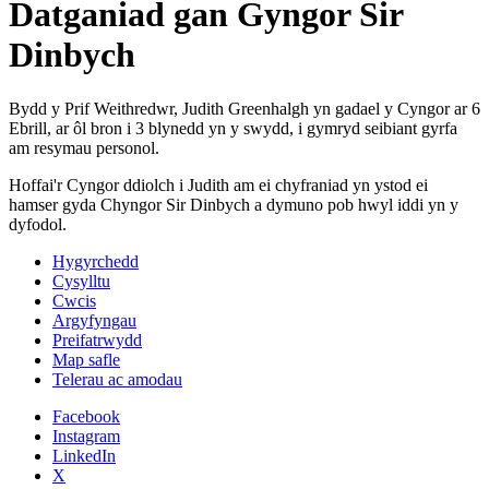
Datganiad gan Gyngor Sir
Dinbych
Bydd y Prif Weithredwr, Judith Greenhalgh yn gadael y Cyngor ar 6
Ebrill, ar ôl bron i 3 blynedd yn y swydd, i gymryd seibiant gyrfa
am resymau personol.
Hoffai'r Cyngor ddiolch i Judith am ei chyfraniad yn ystod ei
hamser gyda Chyngor Sir Dinbych a dymuno pob hwyl iddi yn y
dyfodol.
Hygyrchedd
Cysylltu
Cwcis
Argyfyngau
Preifatrwydd
Map safle
Telerau ac amodau
Facebook
Instagram
LinkedIn
X