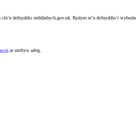
chi’n defnyddio sirddinbych.gov.uk. Rydym ni’n defnyddio’r wybodae
cwcis
ar unrhyw adeg.