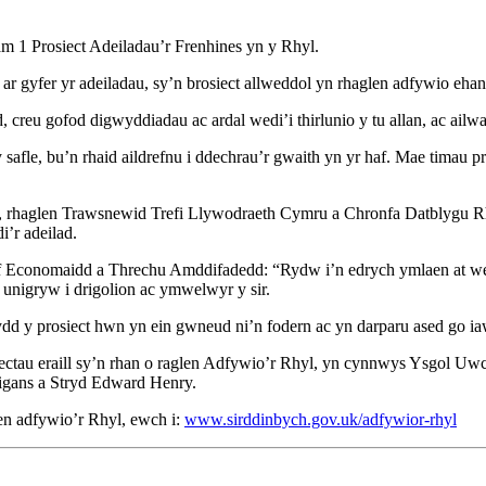
m 1 Prosiect Adeiladau’r Frenhines yn y Rhyl.
 gyfer yr adeiladau, sy’n brosiect allweddol yn rhaglen adfywio eha
eu gofod digwyddiadau ac ardal wedi’i thirlunio y tu allan, ac ailwa
fle, bu’n rhaid aildrefnu i ddechrau’r gwaith yn yr haf. Mae timau prof
gor, rhaglen Trawsnewid Trefi Llywodraeth Cymru a Chronfa Datblygu
’r adeilad.
 Economaidd a Threchu Amddifadedd: “Rydw i’n edrych ymlaen at we
unigryw i drigolion ac ymwelwyr y sir.
 y prosiect hwn yn ein gwneud ni’n fodern ac yn darparu ased go iawn 
ctau eraill sy’n rhan o raglen Adfywio’r Rhyl, yn cynnwys Ysgol Uwc
tigans a Stryd Edward Henry.
en adfywio’r Rhyl, ewch i:
www.sirddinbych.gov.uk/adfywior-rhyl