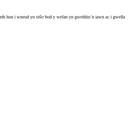
th hon i wneud yn siŵr bod y wefan yn gweithio’n iawn ac i gwella