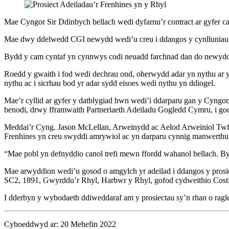
Mae Cyngor Sir Ddinbych bellach wedi dyfarnu’r contract ar gyfer ca
Mae dwy ddelwedd CGI newydd wedi’u creu i ddangos y cynlluniau ar
Bydd y cam cyntaf yn cynnwys codi neuadd farchnad dan do newydd, cr
Roedd y gwaith i fod wedi dechrau ond, oherwydd adar yn nythu ar y sa
nythu ac i sicrhau bod yr adar sydd eisoes wedi nythu yn ddiogel.
Mae’r cyllid ar gyfer y datblygiad hwn wedi’i ddarparu gan y Cyn
benodi, drwy fframwaith Partneriaeth Adeiladu Gogledd Cymru, i godi
Meddai’r Cyng. Jason McLellan, Arweinydd ac Aelod Arweiniol Twf
Frenhines yn creu swyddi amrywiol ac yn darparu cynnig manwerthu 
“Mae pobl yn defnyddio canol trefi mewn ffordd wahanol bellach. Bydd
Mae arwyddion wedi’u gosod o amgylch yr adeilad i ddangos y prosie
SC2, 1891, Gwyrddu’r Rhyl, Harbwr y Rhyl, gofod cydweithio Cos
I dderbyn y wybodaeth ddiweddaraf am y prosiectau sy’n rhan o ragl
Cyhoeddwyd ar: 20 Mehefin 2022