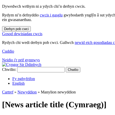
Dywedwch wrthym ni a ydych chi’n derbyn cwcis.
Rydym ni’n defnyddio
cwcis i gasglu
gwybodaeth ynglŷn â sut ydych 
ein gwasanaethau.
Derbyn pob cwci
Gosod dewisiadau cwcis
Rydych chi wedi derbyn pob cwci. Gallwch
newid eich gosodiadau 
Cuddio
Neidio i'r prif gynnwys
Chwilio:
Chwilio
Fy nghyfrifon
English
Cartref
»
Newyddion
»
Manylion newyddion
[News article title (Cymraeg)]