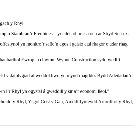
ngach y Rhyl.
mpio Siambrau’r Frenhines – yr adeilad brics coch ar Stryd Sussex.
fesiynol yn monitro’r safle’n agos i geisio atal rhagor o adar rhag
 Rhanbarthol Ewrop; a chwmni Wynne Construction sydd wedi’i
ld y datblygiad allweddol hwn yn mynd rhagddo. Bydd Adeiladau’r
i’r Rhyl yn ogystal â gweddill y sir a’r economi lleol.”
hradd y Rhyl, Ysgol Crist y Gair, Amddiffynfeydd Arfordirol y Rhyl,