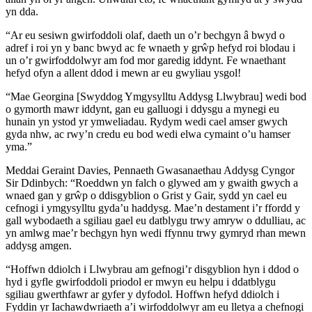
yn dda.
“Ar eu sesiwn gwirfoddoli olaf, daeth un o’r bechgyn â bwyd o
adref i roi yn y banc bwyd ac fe wnaeth y grŵp hefyd roi blodau i
un o’r gwirfoddolwyr am fod mor garedig iddynt. Fe wnaethant
hefyd ofyn a allent ddod i mewn ar eu gwyliau ysgol!
“Mae Georgina [Swyddog Ymgysylltu Addysg Llwybrau] wedi bod
o gymorth mawr iddynt, gan eu galluogi i ddysgu a mynegi eu
hunain yn ystod yr ymweliadau. Rydym wedi cael amser gwych
gyda nhw, ac rwy’n credu eu bod wedi elwa cymaint o’u hamser
yma.”
Meddai Geraint Davies, Pennaeth Gwasanaethau Addysg Cyngor
Sir Ddinbych: “Roeddwn yn falch o glywed am y gwaith gwych a
wnaed gan y grŵp o ddisgyblion o Grist y Gair, sydd yn cael eu
cefnogi i ymgysylltu gyda’u haddysg. Mae’n destament i’r ffordd y
gall wybodaeth a sgiliau gael eu datblygu trwy amryw o ddulliau, ac
yn amlwg mae’r bechgyn hyn wedi ffynnu trwy gymryd rhan mewn
addysg amgen.
“Hoffwn ddiolch i Llwybrau am gefnogi’r disgyblion hyn i ddod o
hyd i gyfle gwirfoddoli priodol er mwyn eu helpu i ddatblygu
sgiliau gwerthfawr ar gyfer y dyfodol. Hoffwn hefyd ddiolch i
Fyddin yr Iachawdwriaeth a’i wirfoddolwyr am eu lletya a chefnogi