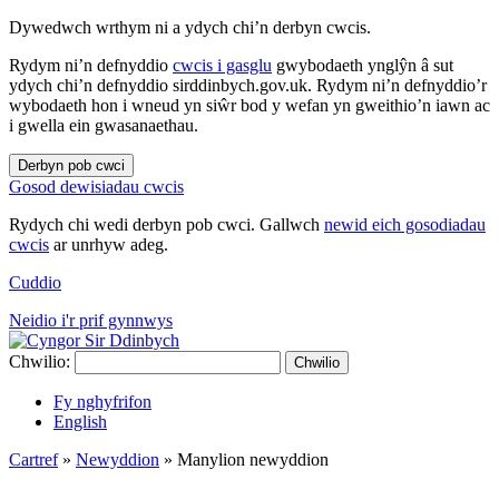
Dywedwch wrthym ni a ydych chi’n derbyn cwcis.
Rydym ni’n defnyddio
cwcis i gasglu
gwybodaeth ynglŷn â sut
ydych chi’n defnyddio sirddinbych.gov.uk. Rydym ni’n defnyddio’r
wybodaeth hon i wneud yn siŵr bod y wefan yn gweithio’n iawn ac
i gwella ein gwasanaethau.
Derbyn pob cwci
Gosod dewisiadau cwcis
Rydych chi wedi derbyn pob cwci. Gallwch
newid eich gosodiadau
cwcis
ar unrhyw adeg.
Cuddio
Neidio i'r prif gynnwys
Chwilio:
Chwilio
Fy nghyfrifon
English
Cartref
»
Newyddion
»
Manylion newyddion