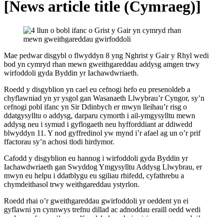
[News article title (Cymraeg)]
Mae pedwar disgybl o flwyddyn 8 yng Nghrist y Gair y Rhyl wedi
bod yn cymryd rhan mewn gweithgareddau addysg amgen trwy
wirfoddoli gyda Byddin yr Iachawdwriaeth.
Roedd y disgyblion yn cael eu cefnogi hefo eu presenoldeb a
chyflawniad yn yr ysgol gan Wasanaeth Llwybrau’r Cyngor, sy’n
cefnogi pobl ifanc yn Sir Ddinbych er mwyn lleihau’r risg o
ddatgysylltu o addysg, darparu cymorth i ail-ymgysylltu mewn
addysg neu i symud i gyflogaeth neu hyfforddiant ar ddiwedd
blwyddyn 11. Y nod gyffredinol yw mynd i’r afael ag un o’r prif
ffactorau sy’n achosi tlodi hirdymor.
Cafodd y disgyblion eu hannog i wirfoddoli gyda Byddin yr
Iachawdwriaeth gan Swyddog Ymgysylltu Addysg Llwybrau, er
mwyn eu helpu i ddatblygu eu sgiliau rhifedd, cyfathrebu a
chymdeithasol trwy weithgareddau ystyrlon.
Roedd rhai o’r gweithgareddau gwirfoddoli yr oeddent yn ei
gyflawni yn cynnwys trefnu dillad ac adnoddau eraill oedd wedi