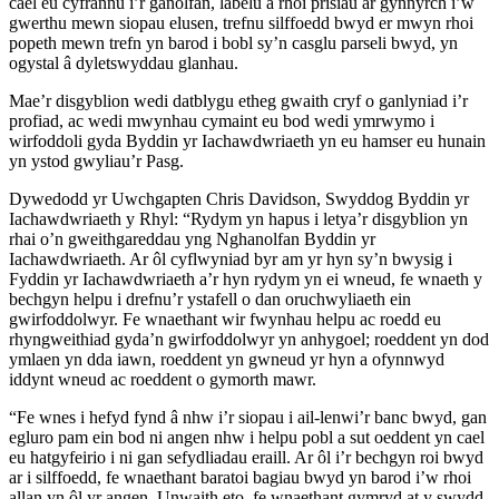
cael eu cyfrannu i’r ganolfan, labelu a rhoi prisiau ar gynnyrch i’w
gwerthu mewn siopau elusen, trefnu silffoedd bwyd er mwyn rhoi
popeth mewn trefn yn barod i bobl sy’n casglu parseli bwyd, yn
ogystal â dyletswyddau glanhau.
Mae’r disgyblion wedi datblygu etheg gwaith cryf o ganlyniad i’r
profiad, ac wedi mwynhau cymaint eu bod wedi ymrwymo i
wirfoddoli gyda Byddin yr Iachawdwriaeth yn eu hamser eu hunain
yn ystod gwyliau’r Pasg.
Dywedodd yr Uwchgapten Chris Davidson, Swyddog Byddin yr
Iachawdwriaeth y Rhyl: “Rydym yn hapus i letya’r disgyblion yn
rhai o’n gweithgareddau yng Nghanolfan Byddin yr
Iachawdwriaeth. Ar ôl cyflwyniad byr am yr hyn sy’n bwysig i
Fyddin yr Iachawdwriaeth a’r hyn rydym yn ei wneud, fe wnaeth y
bechgyn helpu i drefnu’r ystafell o dan oruchwyliaeth ein
gwirfoddolwyr. Fe wnaethant wir fwynhau helpu ac roedd eu
rhyngweithiad gyda’n gwirfoddolwyr yn anhygoel; roeddent yn dod
ymlaen yn dda iawn, roeddent yn gwneud yr hyn a ofynnwyd
iddynt wneud ac roeddent o gymorth mawr.
“Fe wnes i hefyd fynd â nhw i’r siopau i ail-lenwi’r banc bwyd, gan
egluro pam ein bod ni angen nhw i helpu pobl a sut oeddent yn cael
eu hatgyfeirio i ni gan sefydliadau eraill. Ar ôl i’r bechgyn roi bwyd
ar i silffoedd, fe wnaethant baratoi bagiau bwyd yn barod i’w rhoi
allan yn ôl yr angen. Unwaith eto, fe wnaethant gymryd at y swydd