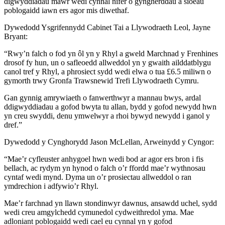
digwyddiadau mawr wedi cynnal nifer o gyngherddau a sioeau
poblogaidd iawn ers agor mis diwethaf.
Dywedodd Ysgrifennydd Cabinet Tai a Llywodraeth Leol, Jayne
Bryant:
“Rwy’n falch o fod yn ôl yn y Rhyl a gweld Marchnad y Frenhines
drosof fy hun, un o safleoedd allweddol yn y gwaith ailddatblygu
canol tref y Rhyl, a phrosiect sydd wedi elwa o tua £6.5 miliwn o
gymorth trwy Gronfa Trawsnewid Trefi Llywodraeth Cymru.
Gan gynnig amrywiaeth o fanwerthwyr a mannau bwys, ardal
ddigwyddiadau a gofod bwyta tu allan, bydd y gofod newydd hwn
yn creu swyddi, denu ymwelwyr a rhoi bywyd newydd i ganol y
dref.”
Dywedodd y Cynghorydd Jason McLellan, Arweinydd y Cyngor:
“Mae’r cyfleuster anhygoel hwn wedi bod ar agor ers bron i fis
bellach, ac rydym yn hynod o falch o’r ffordd mae’r wythnosau
cyntaf wedi mynd. Dyma un o’r prosiectau allweddol o ran
ymdrechion i adfywio’r Rhyl.
Mae’r farchnad yn llawn stondinwyr dawnus, ansawdd uchel, sydd
wedi creu amgylchedd cymunedol cydweithredol yma. Mae
adloniant poblogaidd wedi cael eu cynnal yn y gofod