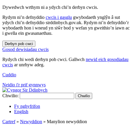
Dywedwch wrthym ni a ydych chi’n derbyn cwcis.
Rydym ni’n defnyddio
cwcis i gasglu
gwybodaeth ynglŷn â sut
ydych chi’n defnyddio sirddinbych.gov.uk. Rydym ni’n defnyddio’r
wybodaeth hon i wneud yn siŵr bod y wefan yn gweithio’n iawn ac
i gwella ein gwasanaethau.
Derbyn pob cwci
Gosod dewisiadau cwcis
Rydych chi wedi derbyn pob cwci. Gallwch
newid eich gosodiadau
cwcis
ar unrhyw adeg.
Cuddio
Neidio i'r prif gynnwys
Chwilio:
Chwilio
Fy nghyfrifon
English
Cartref
»
Newyddion
»
Manylion newyddion