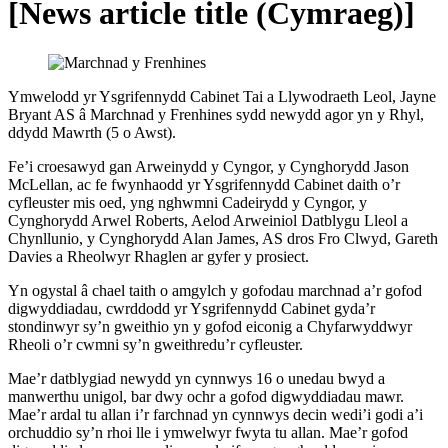
[News article title (Cymraeg)]
Ymwelodd yr Ysgrifennydd Cabinet Tai a Llywodraeth Leol, Jayne
Bryant AS â Marchnad y Frenhines sydd newydd agor yn y Rhyl,
ddydd Mawrth (5 o Awst).
Fe’i croesawyd gan Arweinydd y Cyngor, y Cynghorydd Jason
McLellan, ac fe fwynhaodd yr Ysgrifennydd Cabinet daith o’r
cyfleuster mis oed, yng nghwmni Cadeirydd y Cyngor, y
Cynghorydd Arwel Roberts, Aelod Arweiniol Datblygu Lleol a
Chynllunio, y Cynghorydd Alan James, AS dros Fro Clwyd, Gareth
Davies a Rheolwyr Rhaglen ar gyfer y prosiect.
Yn ogystal â chael taith o amgylch y gofodau marchnad a’r gofod
digwyddiadau, cwrddodd yr Ysgrifennydd Cabinet gyda’r
stondinwyr sy’n gweithio yn y gofod eiconig a Chyfarwyddwyr
Rheoli o’r cwmni sy’n gweithredu’r cyfleuster.
Mae’r datblygiad newydd yn cynnwys 16 o unedau bwyd a
manwerthu unigol, bar dwy ochr a gofod digwyddiadau mawr.
Mae’r ardal tu allan i’r farchnad yn cynnwys decin wedi’i godi a’i
orchuddio sy’n rhoi lle i ymwelwyr fwyta tu allan. Mae’r gofod