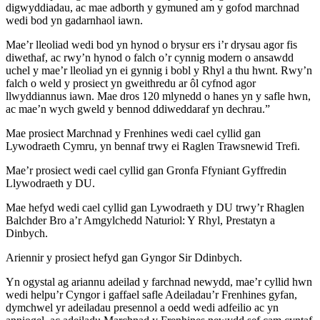
digwyddiadau, ac mae adborth y gymuned am y gofod marchnad
wedi bod yn gadarnhaol iawn.
Mae’r lleoliad wedi bod yn hynod o brysur ers i’r drysau agor fis
diwethaf, ac rwy’n hynod o falch o’r cynnig modern o ansawdd
uchel y mae’r lleoliad yn ei gynnig i bobl y Rhyl a thu hwnt. Rwy’n
falch o weld y prosiect yn gweithredu ar ôl cyfnod agor
llwyddiannus iawn. Mae dros 120 mlynedd o hanes yn y safle hwn,
ac mae’n wych gweld y bennod ddiweddaraf yn dechrau.”
Mae prosiect Marchnad y Frenhines wedi cael cyllid gan
Lywodraeth Cymru, yn bennaf trwy ei Raglen Trawsnewid Trefi.
Mae’r prosiect wedi cael cyllid gan Gronfa Ffyniant Gyffredin
Llywodraeth y DU.
Mae hefyd wedi cael cyllid gan Lywodraeth y DU trwy’r Rhaglen
Balchder Bro a’r Amgylchedd Naturiol: Y Rhyl, Prestatyn a
Dinbych.
Ariennir y prosiect hefyd gan Gyngor Sir Ddinbych.
Yn ogystal ag ariannu adeilad y farchnad newydd, mae’r cyllid hwn
wedi helpu’r Cyngor i gaffael safle Adeiladau’r Frenhines gyfan,
dymchwel yr adeiladau presennol a oedd wedi adfeilio ac yn