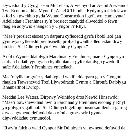
Dywedodd y Cyng Jason McLellan, Arweinydd ac Aelod Arweiniol
Twf Economaidd a Mynd i’r Afael â Thlodi: “Rydym yn falch iawn
o fod yn gweithio gyda Wynne Construction i gyflawni cam cyntaf
Adeiladau’r Frenhines sy’n brosiect catalydd allweddol o fewn
rhaglen adfywio ehangach y Cyngor i’r Rhyl.
“Mae’r prosiect eisoes yn darparu cyfleoedd gyrfa i bobl leol gan
gynnwys cyfleoedd prentisiaeth, profiad gwaith a lleoliadau drwy
brosiect Sir Ddinbych yn Gweithio y Cyngor.”
Ar ôl i Wynne ddatblygu Marchnad y Frenhines, mae’r Cyngor yn
parhau i ddatblygu gyda chynlluniau ar gyfer datblygu gweddill
safle Adeiladau’r Frenhines ymhellach.
Mae’r cyllid ar gyfer y datblygiad wedi’i ddarparu gan y Cyngor,
rhaglen Trawsnewid Trefi Llywodraeth Cymru a Chronfa Datblygu
Rhanbarthol Ewrop.
Meddai Lee Waters, Dirprwy Weinidog dros Newid Hinsawdd:
“Mae’r trawsnewidiad hwn o Farchnad y Frenhines eiconig y Rhyl
yn golygu y gall pobl Sir Ddinbych gefnogi busnesau lleol ar garreg
drws a gwneud defnydd da o ofod a groesewir i gynnal
digwyddiadau cymunedol.
“Rwy’n falch o weld Cyngor Sir Ddinbych yn gwneud defnydd da