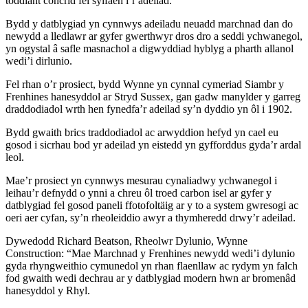
toddiant concrid fel sylfaen i’r adeilad.
Bydd y datblygiad yn cynnwys adeiladu neuadd marchnad dan do
newydd a lledlawr ar gyfer gwerthwyr dros dro a seddi ychwanegol,
yn ogystal â safle masnachol a digwyddiad hyblyg a pharth allanol
wedi’i dirlunio.
Fel rhan o’r prosiect, bydd Wynne yn cynnal cymeriad Siambr y
Frenhines hanesyddol ar Stryd Sussex, gan gadw manylder y garreg
draddodiadol wrth hen fynedfa’r adeilad sy’n dyddio yn ôl i 1902.
Bydd gwaith brics traddodiadol ac arwyddion hefyd yn cael eu
gosod i sicrhau bod yr adeilad yn eistedd yn gyfforddus gyda’r ardal
leol.
Mae’r prosiect yn cynnwys mesurau cynaliadwy ychwanegol i
leihau’r defnydd o ynni a chreu ôl troed carbon isel ar gyfer y
datblygiad fel gosod paneli ffotofoltäig ar y to a system gwresogi ac
oeri aer cyfan, sy’n rheoleiddio awyr a thymheredd drwy’r adeilad.
Dywedodd Richard Beatson, Rheolwr Dylunio, Wynne
Construction: “Mae Marchnad y Frenhines newydd wedi’i dylunio
gyda rhyngweithio cymunedol yn rhan flaenllaw ac rydym yn falch
fod gwaith wedi dechrau ar y datblygiad modern hwn ar bromenâd
hanesyddol y Rhyl.