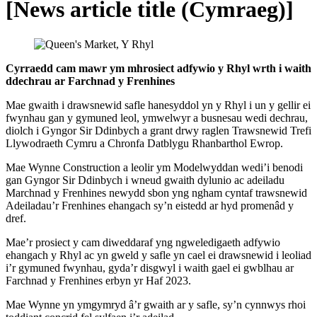
[News article title (Cymraeg)]
Cyrraedd cam mawr ym mhrosiect adfywio y Rhyl wrth i waith
ddechrau ar Farchnad y Frenhines
Mae gwaith i drawsnewid safle hanesyddol yn y Rhyl i un y gellir ei
fwynhau gan y gymuned leol, ymwelwyr a busnesau wedi dechrau,
diolch i Gyngor Sir Ddinbych a grant drwy raglen Trawsnewid Trefi
Llywodraeth Cymru a Chronfa Datblygu Rhanbarthol Ewrop.
Mae Wynne Construction a leolir ym Modelwyddan wedi’i benodi
gan Gyngor Sir Ddinbych i wneud gwaith dylunio ac adeiladu
Marchnad y Frenhines newydd sbon yng ngham cyntaf trawsnewid
Adeiladau’r Frenhines ehangach sy’n eistedd ar hyd promenâd y
dref.
Mae’r prosiect y cam diweddaraf yng ngweledigaeth adfywio
ehangach y Rhyl ac yn gweld y safle yn cael ei drawsnewid i leoliad
i’r gymuned fwynhau, gyda’r disgwyl i waith gael ei gwblhau ar
Farchnad y Frenhines erbyn yr Haf 2023.
Mae Wynne yn ymgymryd â’r gwaith ar y safle, sy’n cynnwys rhoi