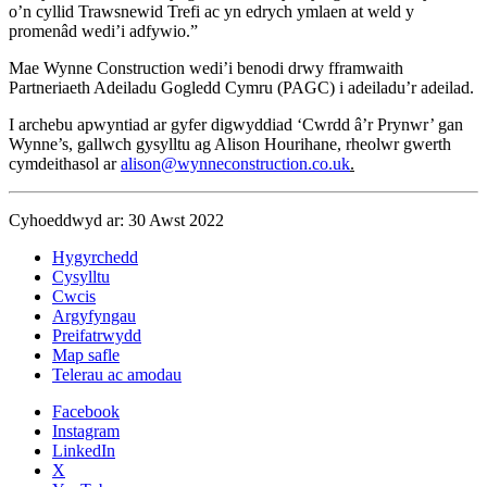
o’n cyllid Trawsnewid Trefi ac yn edrych ymlaen at weld y
promenâd wedi’i adfywio.”
Mae Wynne Construction wedi’i benodi drwy fframwaith
Partneriaeth Adeiladu Gogledd Cymru (PAGC) i adeiladu’r adeilad.
I archebu apwyntiad ar gyfer digwyddiad ‘Cwrdd â’r Prynwr’ gan
Wynne’s, gallwch gysylltu ag Alison Hourihane, rheolwr gwerth
cymdeithasol ar
alison@wynneconstruction.co.uk
.
Cyhoeddwyd ar: 30 Awst 2022
Hygyrchedd
Cysylltu
Cwcis
Argyfyngau
Preifatrwydd
Map safle
Telerau ac amodau
Facebook
Instagram
LinkedIn
X