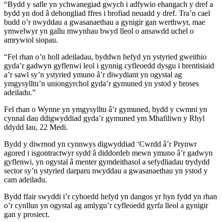
“Bydd y safle yn ychwanegiad gwych i adfywio ehangach y dref a
bydd yn dod â dehongliad ffres i brofiad neuadd y dref. Tra’n cael
budd o’r nwyddau a gwasanaethau a gynigir gan werthwyr, mae
ymwelwyr yn gallu mwynhau bwyd lleol o ansawdd uchel o
amrywiol siopau.
“Fel rhan o’n holl adeiladau, byddwn hefyd yn ystyried gweithio
gyda’r gadwyn gyflenwi leol i gynnig cyfleoedd dysgu i brentisiaid
a’r sawl sy’n ystyried ymuno â’r diwydiant yn ogystal ag
ymgysylltu’n uniongyrchol gyda’r gymuned yn ystod y broses
adeiladu.”
Fel rhan o Wynne yn ymgysylltu â’r gymuned, bydd y cwmni yn
cynnal dau ddigwyddiad gyda’r gymuned ym Mhafiliwn y Rhyl
ddydd Iau, 22 Medi.
Bydd y diwrnod yn cynnwys digwyddiad ‘Cwrdd â’r Prynwr
agored i isgontractwyr sydd â diddordeb mewn ymuno â’r gadwyn
gyflenwi, yn ogystal â menter gymdeithasol a sefydliadau trydydd
sector sy’n ystyried darparu nwyddau a gwasanaethau yn ystod y
cam adeiladu.
Bydd ffair swyddi i’r cyhoedd hefyd yn dangos yr hyn fydd yn rhan
o’r cynllun yn ogystal ag amlygu’r cyfleoedd gyrfa lleol a gynigir
gan y prosiect.