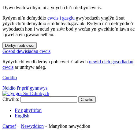
Dywedwch wrthym ni a ydych chi’n derbyn cwcis.
Rydym ni’n defnyddio
cwcis i gasglu
gwybodaeth ynglŷn â sut
ydych chi’n defnyddio sirddinbych.gov.uk. Rydym ni’n defnyddio’r
wybodaeth hon i wneud yn siŵr bod y wefan yn gweithio’n iawn ac
i gwella ein gwasanaethau.
Derbyn pob cwci
Gosod dewisiadau cwcis
Rydych chi wedi derbyn pob cwci. Gallwch
newid eich gosodiadau
cwcis
ar unrhyw adeg.
Cuddio
Neidio i'r prif gynnwys
Chwilio:
Chwilio
Fy nghyfrifon
English
Cartref
»
Newyddion
»
Manylion newyddion