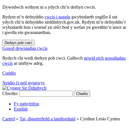
Dywedwch wrthym ni a ydych chi’n derbyn cwcis.
Rydym ni’n defnyddio
cwcis i gasglu
gwybodaeth ynglŷn â sut
ydych chi’n defnyddio sirddinbych.gov.uk. Rydym ni’n defnyddio’r
wybodaeth hon i wneud yn siŵr bod y wefan yn gweithio’n iawn ac
i gwella ein gwasanaethau.
Derbyn pob cwci
Gosod dewisiadau cwcis
Rydych chi wedi derbyn pob cwci. Gallwch
newid eich gosodiadau
cwcis
ar unrhyw adeg.
Cuddio
Neidio i'r prif gynnwys
Chwilio:
Chwilio
Fy nghyfrifon
English
Cartref
»
Tai, digartrefedd a landlordiaid
»
Cynllun Lesio Cymru