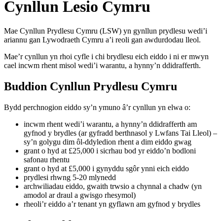
Cynllun Lesio Cymru
Mae Cynllun Prydlesu Cymru (LSW) yn gynllun prydlesu wedi’i
ariannu gan Lywodraeth Cymru a’i reoli gan awdurdodau lleol.
Mae’r cynllun yn rhoi cyfle i chi brydlesu eich eiddo i ni er mwyn
cael incwm rhent misol wedi’i warantu, a hynny’n ddidrafferth.
Buddion Cynllun Prydlesu Cymru
Bydd perchnogion eiddo sy’n ymuno â’r cynllun yn elwa o:
incwm rhent wedi’i warantu, a hynny’n ddidrafferth am
gyfnod y brydles (ar gyfradd berthnasol y Lwfans Tai Lleol) –
sy’n golygu dim ôl-ddyledion rhent a dim eiddo gwag
grant o hyd at £25,000 i sicrhau bod yr eiddo’n bodloni
safonau rhentu
grant o hyd at £5,000 i gynyddu sgôr ynni eich eiddo
prydlesi rhwng 5-20 mlynedd
archwiliadau eiddo, gwaith trwsio a chynnal a chadw (yn
amodol ar draul a gwisgo rhesymol)
rheoli’r eiddo a’r tenant yn gyflawn am gyfnod y brydles