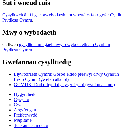
Sut i wneud cais
Cysylltwch â ni i gael gwybodaeth am wneud cais ar gyfer Cynllun
Prydlesu Cymru
.
Mwy o wybodaeth
Gallwch
gysylltu â ni i gael mwy o wybodaeth am Gynllun
Prydlesu Cymru
.
Gwefannau cysylltiedig
Llywodraeth Cymru: Gosod eiddo preswyl drwy Gynllun
Lesio Cymru (gwefan allanol)
GOV.UK: Dod o hyd i dystysgrif ynni (gwefan allanol)
Hygyrchedd
Cysylltu
Cwcis
Argyfyngau
Preifatrwydd
Map safle
Telerau ac amodau