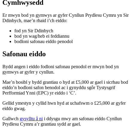
Cymhwysedd
Er mwyn bod yn gymwys ar gyfer Cynllun Prydlesu Cymru yn Sir
Ddinbych, mae’n rhaid i’ch eiddo:
fod yn Sir Ddinbych
bod yn wag/heb ei feddiannu
bodloni safonau eiddo penodol
Safonau eiddo
Bydd angen i eiddo fodloni safonau penodol er mwyn bod yn
gymwys ar gyfer y cynllun.
Mae’n bosibl y bydd grantiau o hyd at £5,000 ar gael i sicrhau bod
eiddo’n bodloni safon benodol ac i gynyddu sgôr Tystysgrif
Perfformiad Ynni (EPC) yr eiddo i ‘C’.
Gellid ymestyn y cyllid hwn hyd at uchafswm o £25,000 ar gyfer
eiddo gwag.
Gallwch
gysylltu â ni
i ddysgu mwy am safonau eiddo Cynllun
Prydlesu Cymru a’r grantiau sydd ar gael.