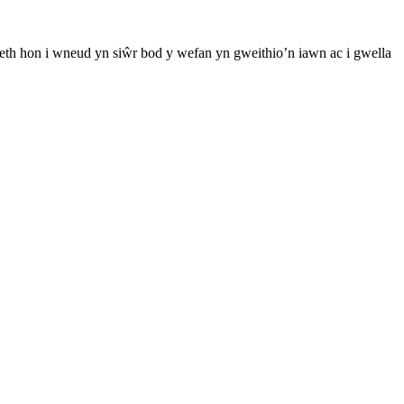
th hon i wneud yn siŵr bod y wefan yn gweithio’n iawn ac i gwella