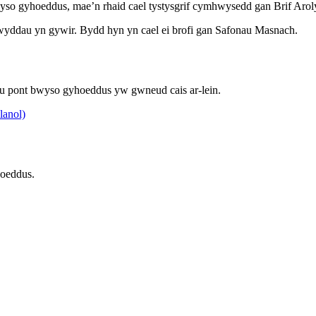
yso gyhoeddus, mae’n rhaid cael tystysgrif cymhwysedd gan Brif Aro
yddau yn gywir. Bydd hyn yn cael ei brofi gan Safonau Masnach.
redu pont bwyso gyhoeddus yw gwneud cais ar-lein.
lanol)
hoeddus.