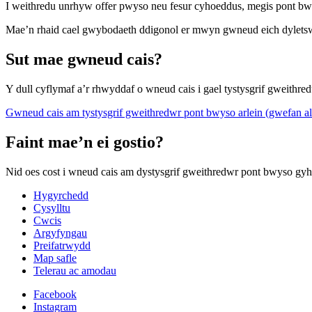
I weithredu unrhyw offer pwyso neu fesur cyhoeddus, megis pont bw
Mae’n rhaid cael gwybodaeth ddigonol er mwyn gwneud eich dyletsw
Sut mae gwneud cais?
Y dull cyflymaf a’r rhwyddaf o wneud cais i gael tystysgrif gweith
Gwneud cais am tystysgrif gweithredwr pont bwyso arlein (gwefan al
Faint mae’n ei gostio?
Nid oes cost i wneud cais am dystysgrif gweithredwr pont bwyso gy
Hygyrchedd
Cysylltu
Cwcis
Argyfyngau
Preifatrwydd
Map safle
Telerau ac amodau
Facebook
Instagram