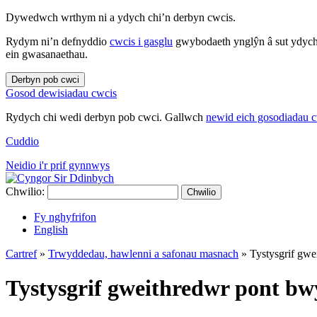
Dywedwch wrthym ni a ydych chi’n derbyn cwcis.
Rydym ni’n defnyddio
cwcis i gasglu
gwybodaeth ynglŷn â sut ydych 
ein gwasanaethau.
Derbyn pob cwci
Gosod dewisiadau cwcis
Rydych chi wedi derbyn pob cwci. Gallwch
newid eich gosodiadau 
Cuddio
Neidio i'r prif gynnwys
Chwilio:
Chwilio
Fy nghyfrifon
English
Cartref
»
Trwyddedau, hawlenni a safonau masnach
»
Tystysgrif gw
Tystysgrif gweithredwr pont bw