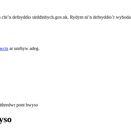
chi’n defnyddio sirddinbych.gov.uk. Rydym ni’n defnyddio’r wybodae
cwcis
ar unrhyw adeg.
eithredwr pont bwyso
yso