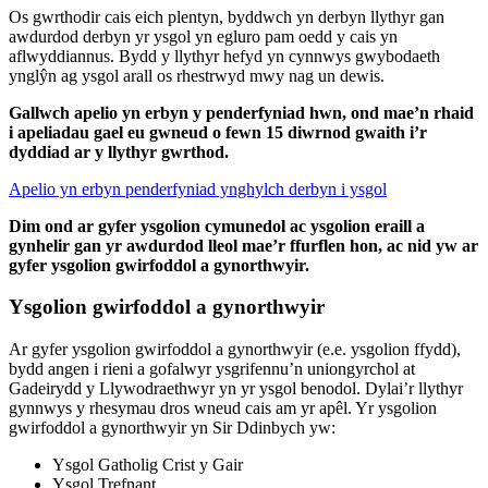
Os gwrthodir cais eich plentyn, byddwch yn derbyn llythyr gan
awdurdod derbyn yr ysgol yn egluro pam oedd y cais yn
aflwyddiannus. Bydd y llythyr hefyd yn cynnwys gwybodaeth
ynglŷn ag ysgol arall os rhestrwyd mwy nag un dewis.
Gallwch apelio yn erbyn y penderfyniad hwn, ond mae’n rhaid
i apeliadau gael eu gwneud o fewn 15 diwrnod gwaith i’r
dyddiad ar y llythyr gwrthod.
Apelio yn erbyn penderfyniad ynghylch derbyn i ysgol
Dim ond ar gyfer ysgolion cymunedol ac ysgolion eraill a
gynhelir gan yr awdurdod lleol mae’r ffurflen hon, ac nid yw ar
gyfer ysgolion gwirfoddol a gynorthwyir.
Ysgolion gwirfoddol a gynorthwyir
Ar gyfer ysgolion gwirfoddol a gynorthwyir (e.e. ysgolion ffydd),
bydd angen i rieni a gofalwyr ysgrifennu’n uniongyrchol at
Gadeirydd y Llywodraethwyr yn yr ysgol benodol. Dylai’r llythyr
gynnwys y rhesymau dros wneud cais am yr apêl. Yr ysgolion
gwirfoddol a gynorthwyir yn Sir Ddinbych yw:
Ysgol Gatholig Crist y Gair
Ysgol Trefnant