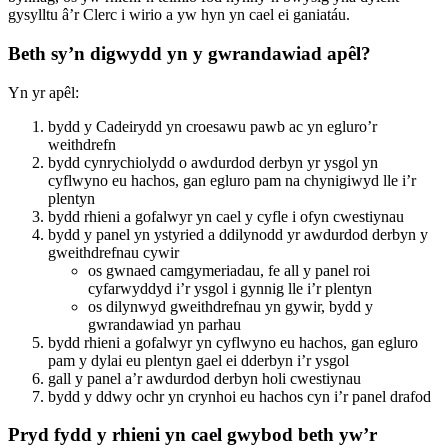
gysylltu â’r Clerc i wirio a yw hyn yn cael ei ganiatáu.
Beth sy’n digwydd yn y gwrandawiad apêl?
Yn yr apêl:
bydd y Cadeirydd yn croesawu pawb ac yn egluro’r
weithdrefn
bydd cynrychiolydd o awdurdod derbyn yr ysgol yn
cyflwyno eu hachos, gan egluro pam na chynigiwyd lle i’r
plentyn
bydd rhieni a gofalwyr yn cael y cyfle i ofyn cwestiynau
bydd y panel yn ystyried a ddilynodd yr awdurdod derbyn y
gweithdrefnau cywir
os gwnaed camgymeriadau, fe all y panel roi
cyfarwyddyd i’r ysgol i gynnig lle i’r plentyn
os dilynwyd gweithdrefnau yn gywir, bydd y
gwrandawiad yn parhau
bydd rhieni a gofalwyr yn cyflwyno eu hachos, gan egluro
pam y dylai eu plentyn gael ei dderbyn i’r ysgol
gall y panel a’r awdurdod derbyn holi cwestiynau
bydd y ddwy ochr yn crynhoi eu hachos cyn i’r panel drafod
Pryd fydd y rhieni yn cael gwybod beth yw’r