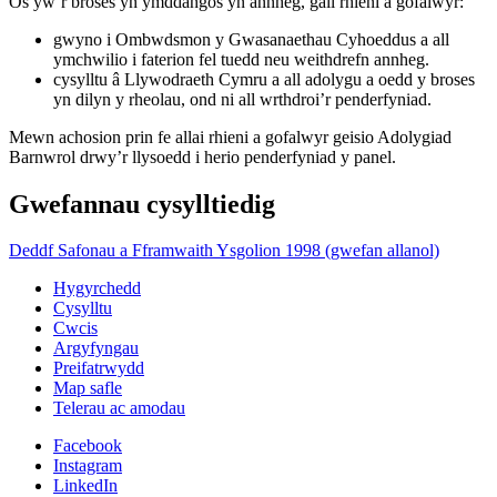
Os yw’r broses yn ymddangos yn annheg, gall rhieni a gofalwyr:
gwyno i Ombwdsmon y Gwasanaethau Cyhoeddus a all
ymchwilio i faterion fel tuedd neu weithdrefn annheg.
cysylltu â Llywodraeth Cymru a all adolygu a oedd y broses
yn dilyn y rheolau, ond ni all wrthdroi’r penderfyniad.
Mewn achosion prin fe allai rhieni a gofalwyr geisio Adolygiad
Barnwrol drwy’r llysoedd i herio penderfyniad y panel.
Gwefannau cysylltiedig
Deddf Safonau a Fframwaith Ysgolion 1998 (gwefan allanol)
Hygyrchedd
Cysylltu
Cwcis
Argyfyngau
Preifatrwydd
Map safle
Telerau ac amodau
Facebook
Instagram
LinkedIn