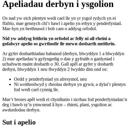
Apeliadau derbyn i ysgolion
Os nad yw eich plentyn wedi cael lle yn yr ysgol rydych yn ei
ffafrio, mae gennych chi’r hawl i apelio yn erbyn y penderfyniad.
Mae hyn yn berthnasol i bob cam o addysg orfodol.
Nid yw addysg feithrin yn orfodol ac felly ni all rheini a
gofalwyr apelio os gwrthodir lle mewn dosbarth meithrin
.
Ar gyfer dosbarthiadau babanod (derbyn, blwyddyn 1 a blwyddyn
2) mae apeliadau’n gyfyngedig o dan y gyfraith o ganlyniad i
uchafswm maint dosbarth o 30. Gall apêl ar gyfer y dosbarth
derbyn, blwyddyn 1 neu flwyddyn 2 lwyddo dim ond os:
Oedd y penderfyniad yn afresymol, neu
Ni weithredwyd y rheolau derbyn yn gywir, a dylai’r plentyn
fod wedi cael cynnig lle.
Mae’r broses apêl wedi ei chynllunio i sicrhau fod penderfyniadau’n
deg i bawb sy’n ymwneud â hyn – rhieni, plant, ysgolion ac
awdurdodau derbyn.
Sut i apelio