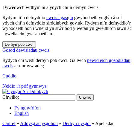
Dywedwch wrthym ni a ydych chi’n derbyn cwcis.
Rydym ni’n defnyddio
cwcis i gasglu
gwybodaeth ynglŷn â sut
ydych chi’n defnyddio sirddinbych.gov.uk. Rydym ni’n defnyddio’r
wybodaeth hon i wneud yn siŵr bod y wefan yn gweithio’n iawn ac
i gwella ein gwasanaethau.
Derbyn pob cwci
Gosod dewisiadau cwcis
Rydych chi wedi derbyn pob cwci. Gallwch
newid eich gosodiadau
cwcis
ar unrhyw adeg.
Cuddio
Neidio i'r prif gynnwys
Chwilio:
Chwilio
Fy nghyfrifon
English
Cartref
»
Addysg ac ysgolion
»
Derbyn i ysgol
»
Apeliadau