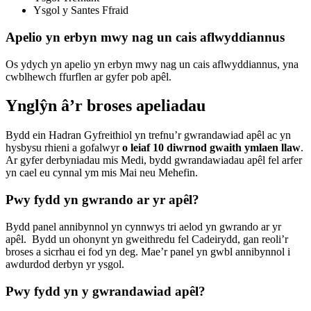
Ysgol y Santes Ffraid
Apelio yn erbyn mwy nag un cais aflwyddiannus
Os ydych yn apelio yn erbyn mwy nag un cais aflwyddiannus, yna
cwblhewch ffurflen ar gyfer pob apêl.
Ynglŷn â’r broses apeliadau
Bydd ein Hadran Gyfreithiol yn trefnu’r gwrandawiad apêl ac yn
hysbysu rhieni a gofalwyr
o leiaf 10 diwrnod gwaith ymlaen llaw
.
Ar gyfer derbyniadau mis Medi, bydd gwrandawiadau apêl fel arfer
yn cael eu cynnal ym mis Mai neu Mehefin.
Pwy fydd yn gwrando ar yr apêl?
Bydd panel annibynnol yn cynnwys tri aelod yn gwrando ar yr
apêl. Bydd un ohonynt yn gweithredu fel Cadeirydd, gan reoli’r
broses a sicrhau ei fod yn deg. Mae’r panel yn gwbl annibynnol i
awdurdod derbyn yr ysgol.
Pwy fydd yn y gwrandawiad apêl?