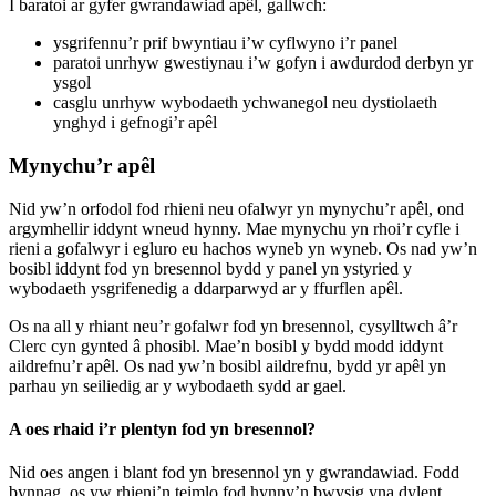
I baratoi ar gyfer gwrandawiad apêl, gallwch:
ysgrifennu’r prif bwyntiau i’w cyflwyno i’r panel
paratoi unrhyw gwestiynau i’w gofyn i awdurdod derbyn yr
ysgol
casglu unrhyw wybodaeth ychwanegol neu dystiolaeth
ynghyd i gefnogi’r apêl
Mynychu’r apêl
Nid yw’n orfodol fod rhieni neu ofalwyr yn mynychu’r apêl, ond
argymhellir iddynt wneud hynny. Mae mynychu yn rhoi’r cyfle i
rieni a gofalwyr i egluro eu hachos wyneb yn wyneb. Os nad yw’n
bosibl iddynt fod yn bresennol bydd y panel yn ystyried y
wybodaeth ysgrifenedig a ddarparwyd ar y ffurflen apêl.
Os na all y rhiant neu’r gofalwr fod yn bresennol, cysylltwch â’r
Clerc cyn gynted â phosibl. Mae’n bosibl y bydd modd iddynt
aildrefnu’r apêl. Os nad yw’n bosibl aildrefnu, bydd yr apêl yn
parhau yn seiliedig ar y wybodaeth sydd ar gael.
A oes rhaid i’r plentyn fod yn bresennol?
Nid oes angen i blant fod yn bresennol yn y gwrandawiad. Fodd
bynnag, os yw rhieni’n teimlo fod hynny’n bwysig yna dylent