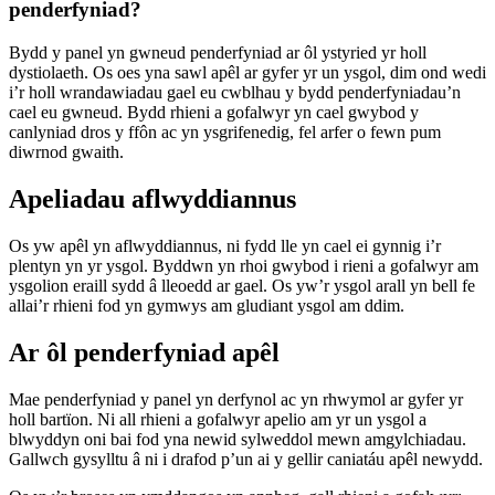
penderfyniad?
Bydd y panel yn gwneud penderfyniad ar ôl ystyried yr holl
dystiolaeth. Os oes yna sawl apêl ar gyfer yr un ysgol, dim ond wedi
i’r holl wrandawiadau gael eu cwblhau y bydd penderfyniadau’n
cael eu gwneud. Bydd rhieni a gofalwyr yn cael gwybod y
canlyniad dros y ffôn ac yn ysgrifenedig, fel arfer o fewn pum
diwrnod gwaith.
Apeliadau aflwyddiannus
Os yw apêl yn aflwyddiannus, ni fydd lle yn cael ei gynnig i’r
plentyn yn yr ysgol. Byddwn yn rhoi gwybod i rieni a gofalwyr am
ysgolion eraill sydd â lleoedd ar gael. Os yw’r ysgol arall yn bell fe
allai’r rhieni fod yn gymwys am gludiant ysgol am ddim.
Ar ôl penderfyniad apêl
Mae penderfyniad y panel yn derfynol ac yn rhwymol ar gyfer yr
holl bartïon. Ni all rhieni a gofalwyr apelio am yr un ysgol a
blwyddyn oni bai fod yna newid sylweddol mewn amgylchiadau.
Gallwch gysylltu â ni i drafod p’un ai y gellir caniatáu apêl newydd.