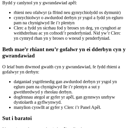
Bydd y canlynol yn y gwrandawiad apêl:
rhieni neu ofalwyr (a ffrind neu gynrychiolydd os dymunir)
cynrychiolwyr o awdurdod derbyn yr ysgol a fydd yn egluro
pam na chynigiwyd lle i’r plentyn
Clerc a fydd yn sicrhau fod y broses yn deg, yn cynghori ar
weithdrefnau ac yn cofnodi’r penderfyniad. Nid yw’r Clerc
yn cymryd rhan yn y broses o wneud y penderfyniad.
Beth mae’r rhiant neu’r gofalwr yn ei dderbyn cyn y
gwrandawiad
O leiaf bum diwrnod gwaith cyn y gwrandawiad, fe fydd rhieni a
gofalwyr yn derbyn:
datganiad ysgrifenedig gan awdurdod derbyn yr ysgol yn
egluro pam na chynigiwyd lle i’r plentyn a sut y
gweithredwyd y rheolau derbyn.
dogfennau ategol ar gyfer yr apêl, gan gynnwys unrhyw
dystiolaeth a gyflwynwyd.
manylion cyswllt ar gyfer y Clerc i’r Panel Apêl.
Sut i baratoi