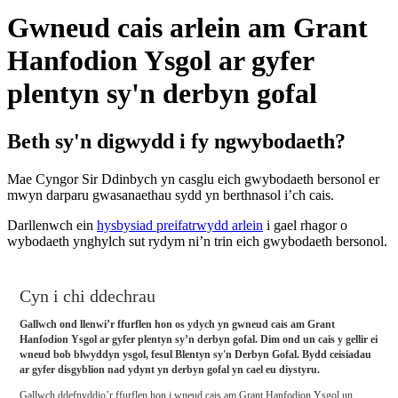
Gwneud cais arlein am Grant
Hanfodion Ysgol ar gyfer
plentyn sy'n derbyn gofal
Beth sy'n digwydd i fy ngwybodaeth?
Mae Cyngor Sir Ddinbych yn casglu eich gwybodaeth bersonol er
mwyn darparu gwasanaethau sydd yn berthnasol i’ch cais.
Darllenwch ein
hysbysiad preifatrwydd arlein
i gael rhagor o
wybodaeth ynghylch sut rydym ni’n trin eich gwybodaeth bersonol.
Cyn i chi ddechrau
Gallwch ond llenwi’r ffurflen hon os ydych yn gwneud cais am Grant
Hanfodion Ysgol ar gyfer plentyn sy’n derbyn gofal. Dim ond un cais y gellir ei
wneud bob blwyddyn ysgol, fesul Blentyn sy'n Derbyn Gofal. Bydd ceisiadau
ar gyfer disgyblion nad ydynt yn derbyn gofal yn cael eu diystyru.
Gallwch ddefnyddio’r ffurflen hon i wneud cais am Grant Hanfodion Ysgol un