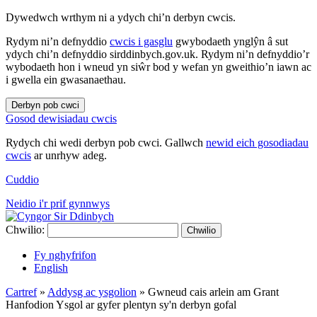
Dywedwch wrthym ni a ydych chi’n derbyn cwcis.
Rydym ni’n defnyddio
cwcis i gasglu
gwybodaeth ynglŷn â sut
ydych chi’n defnyddio sirddinbych.gov.uk. Rydym ni’n defnyddio’r
wybodaeth hon i wneud yn siŵr bod y wefan yn gweithio’n iawn ac
i gwella ein gwasanaethau.
Derbyn pob cwci
Gosod dewisiadau cwcis
Rydych chi wedi derbyn pob cwci. Gallwch
newid eich gosodiadau
cwcis
ar unrhyw adeg.
Cuddio
Neidio i'r prif gynnwys
Chwilio:
Chwilio
Fy nghyfrifon
English
Cartref
»
Addysg ac ysgolion
»
Gwneud cais arlein am Grant
Hanfodion Ysgol ar gyfer plentyn sy'n derbyn gofal