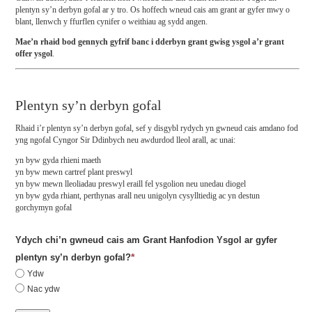
plentyn sy’n derbyn gofal ar y tro. Os hoffech wneud cais am grant ar gyfer mwy o
blant, llenwch y ffurflen cynifer o weithiau ag sydd angen.
Mae’n rhaid bod gennych gyfrif banc i dderbyn grant gwisg ysgol a’r grant
offer ysgol
.
Plentyn sy’n derbyn gofal
Rhaid i’r plentyn sy’n derbyn gofal, sef y disgybl rydych yn gwneud cais amdano fod
yng ngofal Cyngor Sir Ddinbych neu awdurdod lleol arall, ac unai:
yn byw gyda rhieni maeth
yn byw mewn cartref plant preswyl
yn byw mewn lleoliadau preswyl eraill fel ysgolion neu unedau diogel
yn byw gyda rhiant, perthynas arall neu unigolyn cysylltiedig ac yn destun
gorchymyn gofal
Ydych chi’n gwneud cais am Grant Hanfodion Ysgol ar gyfer
*
plentyn sy’n derbyn gofal?
Ydw
Nac ydw