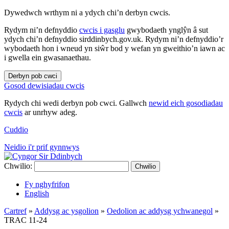
Dywedwch wrthym ni a ydych chi’n derbyn cwcis.
Rydym ni’n defnyddio
cwcis i gasglu
gwybodaeth ynglŷn â sut
ydych chi’n defnyddio sirddinbych.gov.uk. Rydym ni’n defnyddio’r
wybodaeth hon i wneud yn siŵr bod y wefan yn gweithio’n iawn ac
i gwella ein gwasanaethau.
Derbyn pob cwci
Gosod dewisiadau cwcis
Rydych chi wedi derbyn pob cwci. Gallwch
newid eich gosodiadau
cwcis
ar unrhyw adeg.
Cuddio
Neidio i'r prif gynnwys
Chwilio:
Chwilio
Fy nghyfrifon
English
Cartref
»
Addysg ac ysgolion
»
Oedolion ac addysg ychwanegol
»
TRAC 11-24