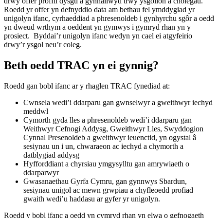
drwy offer proffil dysgu a gynhaliwyd trwy ysgolion a cholegau.
Roedd yr offer yn defnyddio data am bethau fel ymddygiad yr
unigolyn ifanc, cyrhaeddiad a phresenoldeb i gynhyrchu sgôr a oedd
yn dweud wrthym a oeddent yn gymwys i gymryd rhan yn y
prosiect. Byddai’r unigolyn ifanc wedyn yn cael ei atgyfeirio
drwy’r ysgol neu’r coleg.
Beth oedd TRAC yn ei gynnig?
Roedd gan bobl ifanc ar y rhaglen TRAC fynediad at
:
Cwnsela wedi’i ddarparu gan gwnselwyr a gweithwyr iechyd
meddwl
Cymorth gyda lles a phresenoldeb wedi’i ddarparu gan
Weithwyr Cefnogi Addysg, Gweithwyr Lles, Swyddogion
Cynnal Presenoldeb a gweithwyr ieuenctid, yn ogystal â
sesiynau un i un, chwaraeon ac iechyd a chymorth a
datblygiad addysg
Hyfforddiant a chyrsiau ymgysylltu gan amrywiaeth o
ddarparwyr
Gwasanaethau Gyrfa Cymru, gan gynnwys Sbardun,
sesiynau unigol ac mewn grwpiau a chyfleoedd profiad
gwaith wedi’u haddasu ar gyfer yr unigolyn.
Roedd y bobl ifanc a oedd yn cymryd rhan yn elwa o gefnogaeth