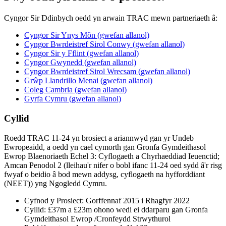
Cyngor Sir Ddinbych oedd yn arwain TRAC mewn partneriaeth â:
Cyngor Sir Ynys Môn (gwefan allanol)
Cyngor Bwrdeistref Sirol Conwy (gwefan allanol)
Cyngor Sir y Fflint (gwefan allanol)
Cyngor Gwynedd (gwefan allanol)
Cyngor Bwrdeistref Sirol Wrecsam (gwefan allanol)
Grŵp Llandrillo Menai (gwefan allanol)
Coleg Cambria (gwefan allanol)
Gyrfa Cymru (gwefan allanol)
Cyllid
Roedd TRAC 11-24 yn brosiect a ariannwyd gan yr Undeb
Ewropeaidd, a oedd yn cael cymorth gan Gronfa Gymdeithasol
Ewrop Blaenoriaeth Echel 3: Cyflogaeth a Chyrhaeddiad Ieuenctid;
Amcan Penodol 2 (lleihau'r nifer o bobl ifanc 11-24 oed sydd â'r risg
fwyaf o beidio â bod mewn addysg, cyflogaeth na hyfforddiant
(NEET)) yng Ngogledd Cymru.
Cyfnod y Prosiect: Gorffennaf 2015 i Rhagfyr 2022
Cyllid: £37m a £23m ohono wedi ei ddarparu gan Gronfa
Gymdeithasol Ewrop /Cronfeydd Strwythurol