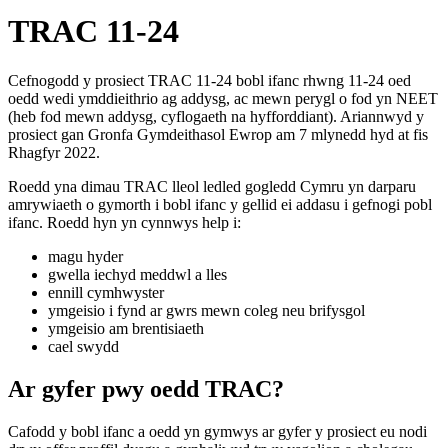
TRAC 11-24
Cefnogodd y prosiect TRAC 11-24 bobl ifanc rhwng 11-24 oed
oedd wedi ymddieithrio ag addysg, ac mewn perygl o fod yn NEET
(heb fod mewn addysg, cyflogaeth na hyfforddiant). Ariannwyd y
prosiect gan Gronfa Gymdeithasol Ewrop am 7 mlynedd hyd at fis
Rhagfyr 2022.
Roedd yna dimau TRAC lleol ledled gogledd Cymru yn darparu
amrywiaeth o gymorth i bobl ifanc y gellid ei addasu i gefnogi pobl
ifanc. Roedd hyn yn cynnwys help i
:
magu hyder
gwella iechyd meddwl a lles
ennill cymhwyster
ymgeisio i fynd ar gwrs mewn coleg neu brifysgol
ymgeisio am brentisiaeth
cael swydd
Ar gyfer pwy oedd TRAC?
Cafodd y bobl ifanc a oedd yn gymwys ar gyfer y prosiect eu nodi