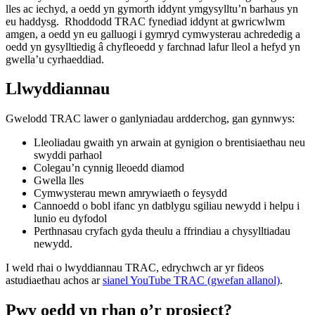
lles ac iechyd, a oedd yn gymorth iddynt ymgysylltu’n barhaus yn
eu haddysg. Rhoddodd TRAC fynediad iddynt at gwricwlwm
amgen, a oedd yn eu galluogi i gymryd cymwysterau achrededig a
oedd yn gysylltiedig â chyfleoedd y farchnad lafur lleol a hefyd yn
gwella’u cyrhaeddiad.
Llwyddiannau
Gwelodd TRAC lawer o ganlyniadau ardderchog, gan gynnwys:
Lleoliadau gwaith yn arwain at gynigion o brentisiaethau neu
swyddi parhaol
Colegau’n cynnig lleoedd diamod
Gwella lles
Cymwysterau mewn amrywiaeth o feysydd
Cannoedd o bobl ifanc yn datblygu sgiliau newydd i helpu i
lunio eu dyfodol
Perthnasau cryfach gyda theulu a ffrindiau a chysylltiadau
newydd.
I weld rhai o lwyddiannau TRAC, edrychwch ar yr fideos
astudiaethau achos ar
sianel YouTube TRAC (gwefan allanol)
.
Pwy oedd yn rhan o’r prosiect?