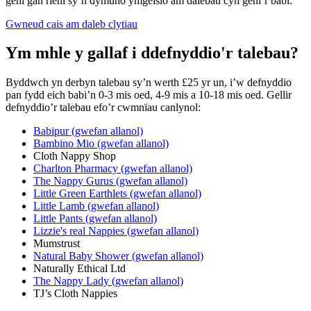
geni gan rieni sy’n dymuno ymgeisio am dalebau cyn geni’r babi.
Gwneud cais am daleb clytiau
Ym mhle y gallaf i ddefnyddio'r talebau?
Byddwch yn derbyn talebau sy’n werth £25 yr un, i’w defnyddio
pan fydd eich babi’n 0-3 mis oed, 4-9 mis a 10-18 mis oed. Gellir
defnyddio’r talebau efo’r cwmnïau canlynol:
Babipur (gwefan allanol)
Bambino Mio (gwefan allanol)
Cloth Nappy Shop
Charlton Pharmacy (gwefan allanol)
The Nappy Gurus (gwefan allanol)
Little Green Earthlets (gwefan allanol)
Little Lamb (gwefan allanol)
Little Pants (gwefan allanol)
Lizzie's real Nappies (gwefan allanol)
Mumstrust
Natural Baby Shower (gwefan allanol)
Naturally Ethical Ltd
The Nappy Lady (gwefan allanol)
TJ’s Cloth Nappies