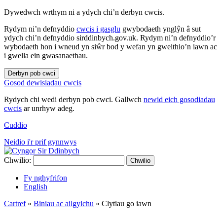
Dywedwch wrthym ni a ydych chi’n derbyn cwcis.
Rydym ni’n defnyddio
cwcis i gasglu
gwybodaeth ynglŷn â sut
ydych chi’n defnyddio sirddinbych.gov.uk. Rydym ni’n defnyddio’r
wybodaeth hon i wneud yn siŵr bod y wefan yn gweithio’n iawn ac
i gwella ein gwasanaethau.
Derbyn pob cwci
Gosod dewisiadau cwcis
Rydych chi wedi derbyn pob cwci. Gallwch
newid eich gosodiadau
cwcis
ar unrhyw adeg.
Cuddio
Neidio i'r prif gynnwys
Chwilio:
Chwilio
Fy nghyfrifon
English
Cartref
»
Biniau ac ailgylchu
»
Clytiau go iawn