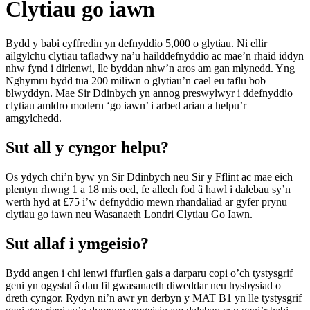
Clytiau go iawn
Bydd y babi cyffredin yn defnyddio 5,000 o glytiau. Ni ellir
ailgylchu clytiau tafladwy na’u hailddefnyddio ac mae’n rhaid iddyn
nhw fynd i dirlenwi, lle byddan nhw’n aros am gan mlynedd. Yng
Nghymru bydd tua 200 miliwn o glytiau’n cael eu taflu bob
blwyddyn. Mae Sir Ddinbych yn annog preswylwyr i ddefnyddio
clytiau amldro modern ‘go iawn’ i arbed arian a helpu’r
amgylchedd.
Sut all y cyngor helpu?
Os ydych chi’n byw yn Sir Ddinbych neu Sir y Fflint ac mae eich
plentyn rhwng 1 a 18 mis oed, fe allech fod â hawl i dalebau sy’n
werth hyd at £75 i’w defnyddio mewn rhandaliad ar gyfer prynu
clytiau go iawn neu Wasanaeth Londri Clytiau Go Iawn.
Sut allaf i ymgeisio?
Bydd angen i chi lenwi ffurflen gais a darparu copi o’ch tystysgrif
geni yn ogystal â dau fil gwasanaeth diweddar neu hysbysiad o
dreth cyngor. Rydyn ni’n awr yn derbyn y MAT B1 yn lle tystysgrif