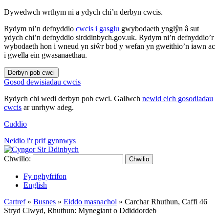
Dywedwch wrthym ni a ydych chi’n derbyn cwcis.
Rydym ni’n defnyddio
cwcis i gasglu
gwybodaeth ynglŷn â sut
ydych chi’n defnyddio sirddinbych.gov.uk. Rydym ni’n defnyddio’r
wybodaeth hon i wneud yn siŵr bod y wefan yn gweithio’n iawn ac
i gwella ein gwasanaethau.
Derbyn pob cwci
Gosod dewisiadau cwcis
Rydych chi wedi derbyn pob cwci. Gallwch
newid eich gosodiadau
cwcis
ar unrhyw adeg.
Cuddio
Neidio i'r prif gynnwys
Chwilio:
Chwilio
Fy nghyfrifon
English
Cartref
»
Busnes
»
Eiddo masnachol
»
Carchar Rhuthun, Caffi 46
Stryd Clwyd, Rhuthun: Mynegiant o Ddiddordeb