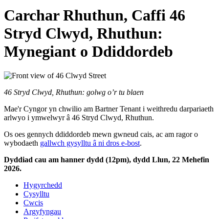
Carchar Rhuthun, Caffi 46
Stryd Clwyd, Rhuthun:
Mynegiant o Ddiddordeb
46 Stryd Clwyd, Rhuthun: golwg o’r tu blaen
Mae'r Cyngor yn chwilio am Bartner Tenant i weithredu darpariaeth
arlwyo i ymwelwyr â 46 Stryd Clwyd, Rhuthun.
Os oes gennych ddiddordeb mewn gwneud cais, ac am ragor o
wybodaeth
gallwch gysylltu â ni dros e-bost
.
Dyddiad cau am hanner dydd (12pm), dydd Llun, 22 Mehefin
2026.
Hygyrchedd
Cysylltu
Cwcis
Argyfyngau