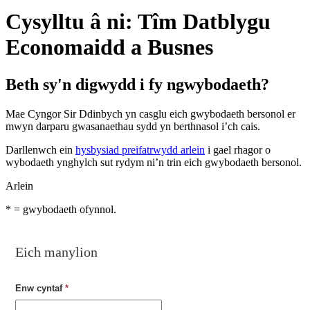
Cysylltu â ni: Tîm Datblygu
Economaidd a Busnes
Beth sy'n digwydd i fy ngwybodaeth?
Mae Cyngor Sir Ddinbych yn casglu eich gwybodaeth bersonol er
mwyn darparu gwasanaethau sydd yn berthnasol i’ch cais.
Darllenwch ein
hysbysiad preifatrwydd arlein
i gael rhagor o
wybodaeth ynghylch sut rydym ni’n trin eich gwybodaeth bersonol.
Arlein
*
= gwybodaeth ofynnol.
Eich manylion
Enw cyntaf
*