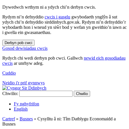
Dywedwch wrthym ni a ydych chi’n derbyn cwcis.
Rydym ni’n defnyddio
cwcis i gasglu
gwybodaeth ynglŷn â sut
ydych chi’n defnyddio sirddinbych.gov.uk. Rydym ni’n defnyddio’r
wybodaeth hon i wneud yn siŵr bod y wefan yn gweithio’n iawn ac
i gwella ein gwasanaethau.
Derbyn pob cwci
Gosod dewisiadau cwcis
Rydych chi wedi derbyn pob cwci. Gallwch
newid eich gosodiadau
cwcis
ar unrhyw adeg.
Cuddio
Neidio i'r prif gynnwys
Chwilio:
Chwilio
Fy nghyfrifon
English
Cartref
»
Busnes
»
Cysylltu â ni: Tîm Datblygu Economaidd a
Busnes