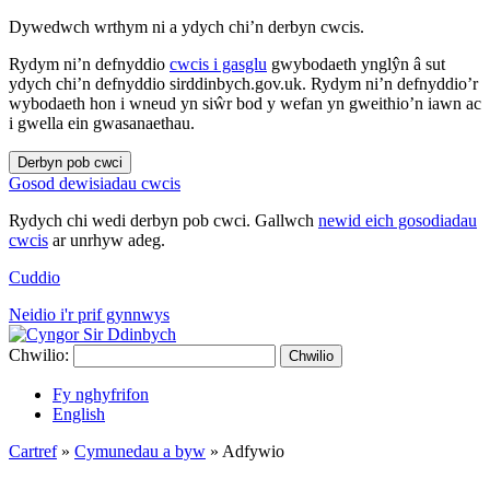
Dywedwch wrthym ni a ydych chi’n derbyn cwcis.
Rydym ni’n defnyddio
cwcis i gasglu
gwybodaeth ynglŷn â sut
ydych chi’n defnyddio sirddinbych.gov.uk. Rydym ni’n defnyddio’r
wybodaeth hon i wneud yn siŵr bod y wefan yn gweithio’n iawn ac
i gwella ein gwasanaethau.
Derbyn pob cwci
Gosod dewisiadau cwcis
Rydych chi wedi derbyn pob cwci. Gallwch
newid eich gosodiadau
cwcis
ar unrhyw adeg.
Cuddio
Neidio i'r prif gynnwys
Chwilio:
Chwilio
Fy nghyfrifon
English
Cartref
»
Cymunedau a byw
»
Adfywio