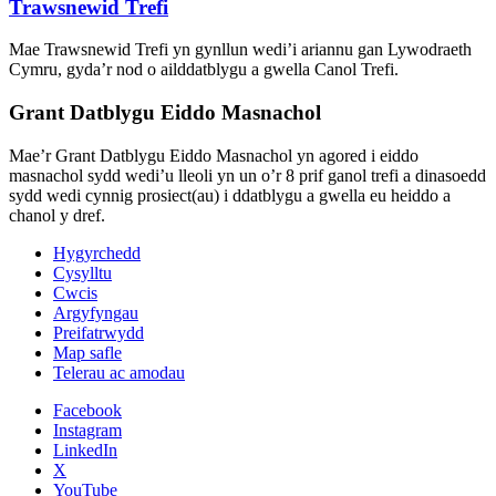
Trawsnewid Trefi
Mae Trawsnewid Trefi yn gynllun wedi’i ariannu gan Lywodraeth
Cymru, gyda’r nod o ailddatblygu a gwella Canol Trefi.
Grant Datblygu Eiddo Masnachol
Mae’r Grant Datblygu Eiddo Masnachol yn agored i eiddo
masnachol sydd wedi’u lleoli yn un o’r 8 prif ganol trefi a dinasoedd
sydd wedi cynnig prosiect(au) i ddatblygu a gwella eu heiddo a
chanol y dref.
Hygyrchedd
Cysylltu
Cwcis
Argyfyngau
Preifatrwydd
Map safle
Telerau ac amodau
Facebook
Instagram
LinkedIn
X
YouTube