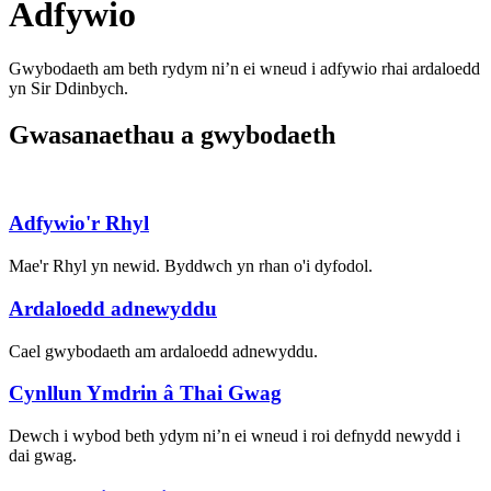
Adfywio
Gwybodaeth am beth rydym ni’n ei wneud i adfywio rhai ardaloedd
yn Sir Ddinbych.
Gwasanaethau a gwybodaeth
Adfywio'r Rhyl
Mae'r Rhyl yn newid. Byddwch yn rhan o'i dyfodol.
Ardaloedd adnewyddu
Cael gwybodaeth am ardaloedd adnewyddu.
Cynllun Ymdrin â Thai Gwag
Dewch i wybod beth ydym ni’n ei wneud i roi defnydd newydd i
dai gwag.