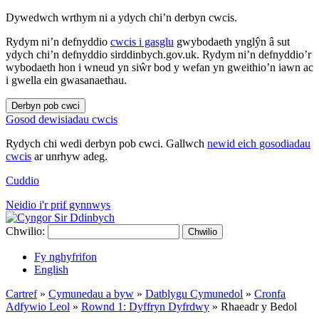
Dywedwch wrthym ni a ydych chi’n derbyn cwcis.
Rydym ni’n defnyddio
cwcis i gasglu
gwybodaeth ynglŷn â sut
ydych chi’n defnyddio sirddinbych.gov.uk. Rydym ni’n defnyddio’r
wybodaeth hon i wneud yn siŵr bod y wefan yn gweithio’n iawn ac
i gwella ein gwasanaethau.
Derbyn pob cwci
Gosod dewisiadau cwcis
Rydych chi wedi derbyn pob cwci. Gallwch
newid eich gosodiadau
cwcis
ar unrhyw adeg.
Cuddio
Neidio i'r prif gynnwys
Chwilio:
Chwilio
Fy nghyfrifon
English
Cartref
»
Cymunedau a byw
»
Datblygu Cymunedol
»
Cronfa
Adfywio Leol
»
Rownd 1: Dyffryn Dyfrdwy
»
Rhaeadr y Bedol