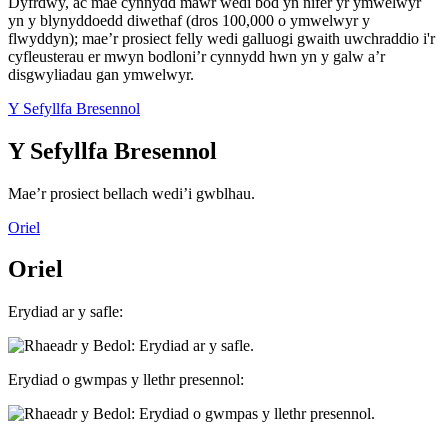
Dyfrdwy, ac mae cynnydd mawr wedi bod yn nifer yr ymwelwyr
yn y blynyddoedd diwethaf (dros 100,000 o ymwelwyr y
flwyddyn); mae’r prosiect felly wedi galluogi gwaith uwchraddio i'r
cyfleusterau er mwyn bodloni’r cynnydd hwn yn y galw a’r
disgwyliadau gan ymwelwyr.
Y Sefyllfa Bresennol
Y Sefyllfa Bresennol
Mae’r prosiect bellach wedi’i gwblhau.
Oriel
Oriel
Erydiad ar y safle:
Erydiad o gwmpas y llethr presennol: