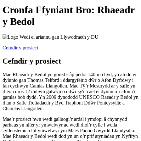
Cronfa Ffyniant Bro: Rhaeadr
y Bedol
Cefndir y prosiect
Cefndir y prosiect
Mae Rhaeadr y Bedol yn gored siâp pedol 140m o hyd, y cafodd ei
dylunio gan Thomas Telford i ddargyfeirio dŵr o Afon Dyfrdwy i
fan cychwyn Camlas Llangollen. Mae Tŷ’r Mesurydd ar y safle yn
rheoli dros 12 miliwn galwyn o ddŵr sy'n cael ei dynnu o’r afon i'r
gamlas bob dydd. Yn 2009 dynododd UNESCO Raeadr y Bedol yn
rhan o Safle Treftadaeth y Byd Traphont Ddŵr Pontcysyllte a
Chamlas Llangollen.
Mae’r prosiect hwn wedi galluogi’r ardal i ymdopi â chynnydd
parhaus yn nifer yr ymwelwyr ac wedi rhoi’r cyfle i wella
cyfleusterau a llif ymwelwyr ym Maes Parcio Gwyrdd Llandysilio.
Mae Rhaeadr y Bedol wedi dod yn un o’r prif atyniadau yn Nyffryn