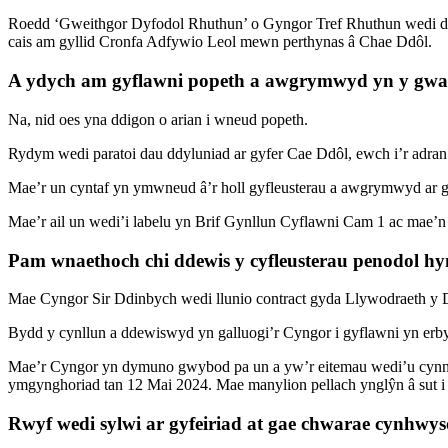
Roedd ‘Gweithgor Dyfodol Rhuthun’ o Gyngor Tref Rhuthun wedi da
cais am gyllid Cronfa Adfywio Leol mewn perthynas â Chae Ddôl.
A ydych am gyflawni popeth a awgrymwyd yn y gwai
Na, nid oes yna ddigon o arian i wneud popeth.
Rydym wedi paratoi dau ddyluniad ar gyfer Cae Ddôl, ewch i’r adran 
Mae’r un cyntaf yn ymwneud â’r holl gyfleusterau a awgrymwyd ar g
Mae’r ail un wedi’i labelu yn Brif Gynllun Cyflawni Cam 1 ac mae’n 
Pam wnaethoch chi ddewis y cyfleusterau penodol hy
Mae Cyngor Sir Ddinbych wedi llunio contract gyda Llywodraeth y 
Bydd y cynllun a ddewiswyd yn galluogi’r Cyngor i gyflawni yn erby
Mae’r Cyngor yn dymuno gwybod pa un a yw’r eitemau wedi’u cynnwy
ymgynghoriad tan 12 Mai 2024. Mae manylion pellach ynglŷn â sut i 
Rwyf wedi sylwi ar gyfeiriad at gae chwarae cynhwy