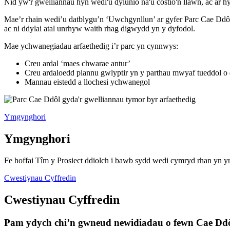
Nid yw'r gwelliannau hyn wedi'u dylunio na'u costio'n llawn, ac ar h
Mae’r rhain wedi’u datblygu’n ‘Uwchgynllun’ ar gyfer Parc Cae Dd
ac ni ddylai atal unrhyw waith rhag digwydd yn y dyfodol.
Mae ychwanegiadau arfaethedig i’r parc yn cynnwys:
Creu ardal ‘maes chwarae antur’
Creu ardaloedd plannu gwlyptir yn y parthau mwyaf tueddol o d
Mannau eistedd a llochesi ychwanegol
Ymgynghori
Ymgynghori
Fe hoffai Tîm y Prosiect ddiolch i bawb sydd wedi cymryd rhan yn 
Cwestiynau Cyffredin
Cwestiynau Cyffredin
Pam ydych chi’n gwneud newidiadau o fewn Cae Dd