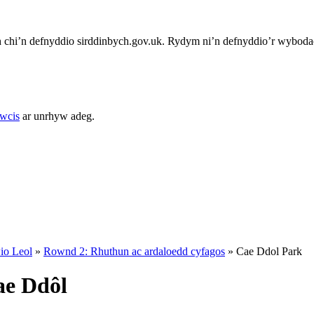
chi’n defnyddio sirddinbych.gov.uk. Rydym ni’n defnyddio’r wybodae
cwcis
ar unrhyw adeg.
io Leol
»
Rownd 2: Rhuthun ac ardaloedd cyfagos
»
Cae Ddol Park
ae Ddôl