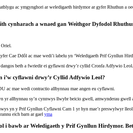
tblygu ac ymgynghori ar weledigaeth hirdymor ar gyfer Rhuthun a o
th cynharach a wnaed gan Weithgor Dyfodol Rhuthun
Oriel.
yfer Cae Ddôl ac mae wedi’i labelu yn ‘Weledigaeth Prif Gynllun Hir
dangos beth a fwriedir ei gyflawni drwy’r cyllid Cronfa Adfywio Leol
n i’w cyflawni drwy’r Cyllid Adfywio Leol?
DU ac mae wedi contractio allbynnau mae angen eu cyflawni.
n yr allbynnau sy’n cynnwys llwybr beicio gwell, amwynderau gwell a 
s yn y Prif Gynllun Cyflawni Cam 1 yr hyn mae’r preswylwyr lleol 
rannu eich barn ar gael
yma
sol i bawb ar Weledigaeth y Prif Gynllun Hirdymor. B