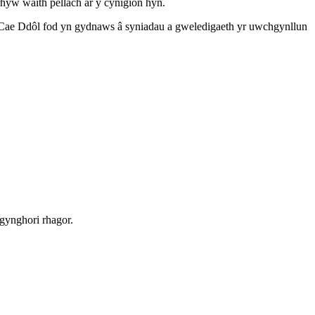
rhyw waith pellach ar y cynigion hyn.
 Cae Ddôl fod yn gydnaws â syniadau a gweledigaeth yr uwchgynllun
gynghori rhagor.