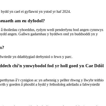
 bydd yn cael ei gyflawni yn ystod yr haf 2024.
heuaeth am eu dyfodol?
as â thoiledau cyhoeddus, rydym wedi penderfynu bod angen cynnwys
os bydd angen. Gallwn gadarnhau y byddwn ond yn buddsoddi yn y
un?
riedir yn ddatblygiad derbyniol o fewn y parc.
Oeddech chi’n ymwybodol fod yr holl goed yn Cae Ddôl
ynas â’r cynigion ac yn arbennig y pellter rhwng y llwybr teithio
rth y goeden â phosibl a bydd y fethodoleg adeiladu a fabwysiedir