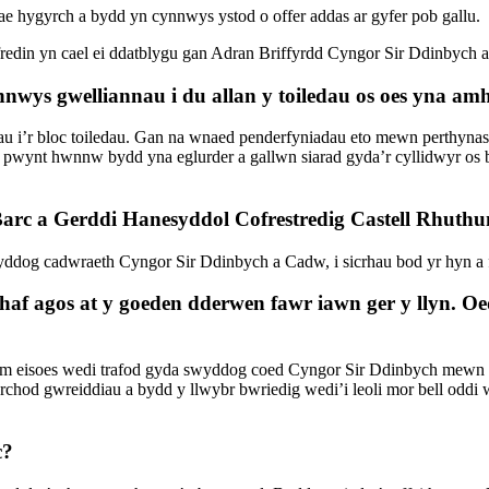
ae hygyrch a bydd yn cynnwys ystod o offer addas ar gyfer pob gallu.
fredin yn cael ei ddatblygu gan Adran Briffyrdd Cyngor Sir Ddinbych a
nwys gwelliannau i du allan y toiledau os oes yna am
au i’r bloc toiledau. Gan na wnaed penderfyniadau eto mewn perthyn
 y pwynt hwnnw bydd yna eglurder a gallwn siarad gyda’r cyllidwyr 
rc a Gerddi Hanesyddol Cofrestredig Castell Rhuth
og cadwraeth Cyngor Sir Ddinbych a Cadw, i sicrhau bod yr hyn a fw
ithaf agos at y goeden dderwen fawr iawn ger y llyn. 
soes wedi trafod gyda swyddog coed Cyngor Sir Ddinbych mewn perth
hod gwreiddiau a bydd y llwybr bwriedig wedi’i leoli mor bell oddi w
c?