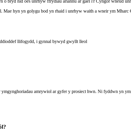
yn o bryd nid oes unrhyw ffrydiau ariannu ar gael i'r Cyngor wneud un
ôl. Mae hyn yn golygu bod yn rhaid i unrhyw waith a wneir ym Mharc
dioddef llifogydd, i gynnal bywyd gwyllt lleol
yr ymgynghoriadau amrywiol ar gyfer y prosiect hwn. Ni fyddwn yn ym
ôl?