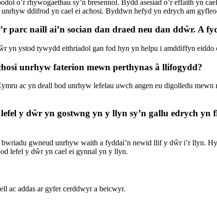
l o’r rhywogaethau sy’n bresennol. Bydd asesiad o’r effaith yn cael 
 unrhyw ddifrod yn cael ei achosi. Byddwn hefyd yn edrych am gyfleoe
r parc naill ai’n socian dan draed neu dan ddŵr. A f
r yn ystod tywydd eithriadol gan fod hyn yn helpu i amddiffyn eiddo 
chosi unrhyw faterion mewn perthynas â llifogydd?
mru ac yn deall bod unrhyw lefelau uwch angen eu digolledu mewn rha
fel y dŵr yn gostwng yn y llyn sy’n gallu edrych yn flê
n bwriadu gwneud unrhyw waith a fyddai’n newid llif y dŵr i’r llyn. H
 lefel y dŵr yn cael ei gynnal yn y llyn.
ll ac addas ar gyfer cerddwyr a beicwyr.