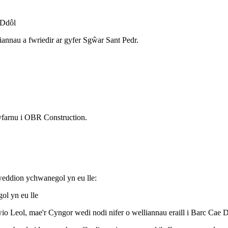
 Ddôl
iannau a fwriedir ar gyfer Sgŵar Sant Pedr.
dyfarnu i OBR Construction.
weddion ychwanegol yn eu lle:
io Leol, mae'r Cyngor wedi nodi nifer o welliannau eraill i Barc Cae D