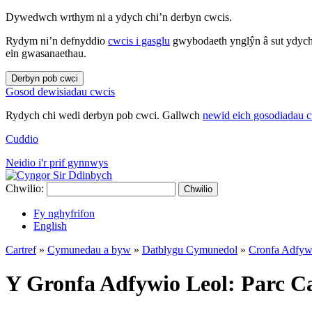
Dywedwch wrthym ni a ydych chi’n derbyn cwcis.
Rydym ni’n defnyddio
cwcis i gasglu
gwybodaeth ynglŷn â sut ydych 
ein gwasanaethau.
Derbyn pob cwci
Gosod dewisiadau cwcis
Rydych chi wedi derbyn pob cwci. Gallwch
newid eich gosodiadau 
Cuddio
Neidio i'r prif gynnwys
Chwilio:
Chwilio
Fy nghyfrifon
English
Cartref
»
Cymunedau a byw
»
Datblygu Cymunedol
»
Cronfa Adfyw
Y Gronfa Adfywio Leol: Parc C