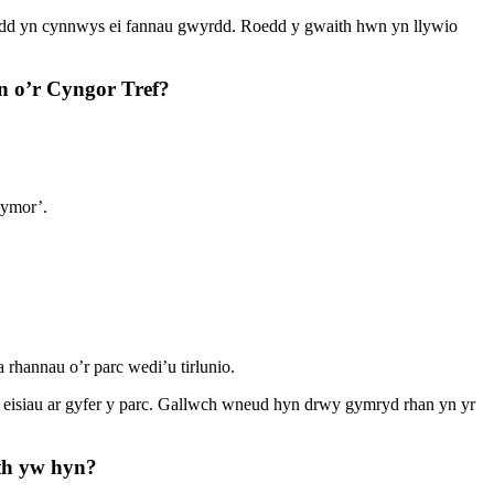
edd yn cynnwys ei fannau gwyrdd. Roedd y gwaith hwn yn llywio
 o’r Cyngor Tref?
dymor’.
.
rhannau o’r parc wedi’u tirlunio.
eisiau ar gyfer y parc. Gallwch wneud hyn drwy gymryd rhan yn yr
eth yw hyn?