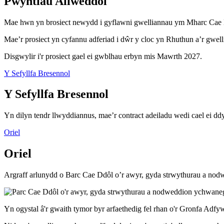
Pwyntiau Allweddol
Mae hwn yn brosiect newydd i gyflawni gwelliannau ym Mharc Cae
Mae’r prosiect yn cyfannu adferiad i dŵr y cloc yn Rhuthun a’r gwell
Disgwylir i'r prosiect gael ei gwblhau erbyn mis Mawrth 2027.
Y Sefyllfa Bresennol
Y Sefyllfa Bresennol
Yn dilyn tendr llwyddiannus, mae’r contract adeiladu wedi cael ei d
Oriel
Oriel
Argraff arlunydd o Barc Cae Ddôl o’r awyr, gyda strwythurau a nod
Yn ogystal â'r gwaith tymor byr arfaethedig fel rhan o'r Gronfa Adfyw