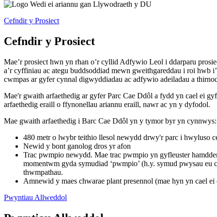
Cefndir y Prosiect
Cefndir y Prosiect
Mae’r prosiect hwn yn rhan o’r cyllid Adfywio Leol i ddarparu prosi
a’r cyffiniau ac ategu buddsoddiad mewn gweithgareddau i roi hwb i’
cwmpas ar gyfer cynnal digwyddiadau ac adfywio adeiladau a thirnod
Mae'r gwaith arfaethedig ar gyfer Parc Cae Ddôl a fydd yn cael ei g
arfaethedig eraill o ffynonellau ariannu eraill, nawr ac yn y dyfodol.
Mae gwaith arfaethedig i Barc Cae Ddôl yn y tymor byr yn cynnwys:
480 metr o lwybr teithio llesol newydd drwy'r parc i hwyluso c
Newid y bont ganolog dros yr afon
Trac pwmpio newydd. Mae trac pwmpio yn gyfleuster hamdden/ch
momentwm gyda symudiad ‘pwmpio’ (h.y. symud pwysau eu corff
thwmpathau.
Amnewid y maes chwarae plant presennol (mae hyn yn cael ei 
Pwyntiau Allweddol