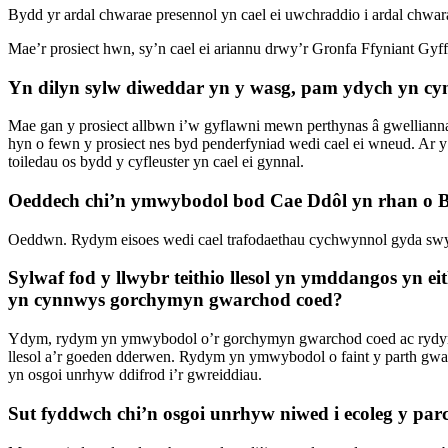
Bydd yr ardal chwarae presennol yn cael ei uwchraddio i ardal chwar
Mae’r prosiect hwn, sy’n cael ei ariannu drwy’r Gronfa Ffyniant Gyf
Yn dilyn sylw diweddar yn y wasg, pam ydych yn cyn
Mae gan y prosiect allbwn i’w gyflawni mewn perthynas â gwelliann
hyn o fewn y prosiect nes byd penderfyniad wedi cael ei wneud. Ar
toiledau os bydd y cyfleuster yn cael ei gynnal.
Oeddech chi’n ymwybodol bod Cae Ddôl yn rhan o Ba
Oeddwn. Rydym eisoes wedi cael trafodaethau cychwynnol gyda swydd
Sylwaf fod y llwybr teithio llesol yn ymddangos yn e
yn cynnwys gorchymyn gwarchod coed?
Ydym, rydym yn ymwybodol o’r gorchymyn gwarchod coed ac rydym ei
llesol a’r goeden dderwen. Rydym yn ymwybodol o faint y parth gwarc
yn osgoi unrhyw ddifrod i’r gwreiddiau.
Sut fyddwch chi’n osgoi unrhyw niwed i ecoleg y par