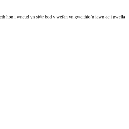
th hon i wneud yn siŵr bod y wefan yn gweithio’n iawn ac i gwella