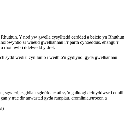
yw Rhuthun. Y nod yw gwella cysylltedd cerdded a beicio yn Rhuthun
canolbwyntio ar wneud gwelliannau i’r parth cyhoeddus, ehangu’r
a rhoi hwb i ddelwedd y dref.
ch sydd wedi'u cynllunio i weithio'n gydlynol gyda gwelliannau
wteri, esgidiau sglefrio ac ati sy’n galluogi defnyddwyr i ennill
an y trac dir anwastad gyda rampiau, cromliniau/troeon a
l)