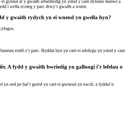
ei gynnal ar y gwaith arfaethedig yn ystod y cam dylunio manwl a
dd i wella ecoleg y parc drwy’r gwaith a wneir.
ydd y gwaith rydych yn ei wneud yn gwella hyn?
cyfagos.
nnau eraill o’r parc. Byddai hyn yn cael ei adolygu yn ystod y cam
r. A fydd y gwaith bwriedig yn galluogi i’r lefelau o
yd yn oed pe bai’r gored yn cael ei gwneud yn uwch, a fyddai’n