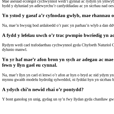
Mae asesiad ecolegol cychwynnol wedi’i gynnal ac rydym yn ymwybodo
bydd y dyluniad yn adlewyrchu’r canfyddiadau ac yn sicrhau nad oes
Yn ystod y gaeaf a’r cyfnodau gwlyb, mae rhannau o’
Na, mae’n bwysig bod ardaloedd o’r parc yn parhau’n wlyb a dan ddŵ
A fydd y lefelau uwch o’r trac pwmpio bwriedig yn a
Rydym wedi cael trafodaethau cychwynnol gyda Chyfoeth Naturiol Cy
dylunio manwl.
Yn yr haf mae’r afon bron yn sych ar adegau ac mae le
fewn y llyn gael eu cynnal.
Na, mae’r llyn yn cael ei lenwi o’r afon ar hyn o bryd ac nid ydym y
mynnu gwaith modelu hydrolig sylweddol, ni fyddai hyn yn sicrhau bod
A ydych chi’n newid rhai o’r pontydd?
Y bont ganolog yn unig, gydag un sy’n fwy llydan gyda chanllaw gwe