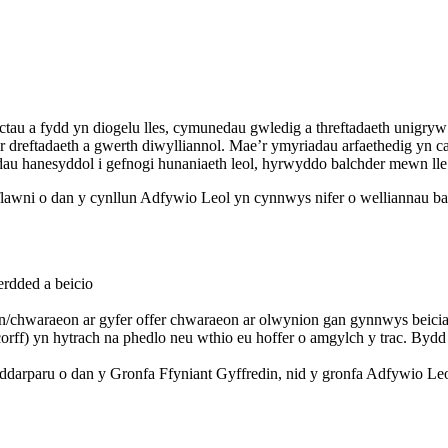
ectau a fydd yn diogelu lles, cymunedau gwledig a threftadaeth unigr
r dreftadaeth a gwerth diwylliannol. Mae’r ymyriadau arfaethedig yn 
au hanesyddol i gefnogi hunaniaeth leol, hyrwyddo balchder mewn lle 
yflawni o dan y cynllun Adfywio Leol yn cynnwys nifer o welliannau ba
erdded a beicio
waraeon ar gyfer offer chwaraeon ar olwynion gan gynnwys beiciau, sg
) yn hytrach na phedlo neu wthio eu hoffer o amgylch y trac. Bydd g
ddarparu o dan y Gronfa Ffyniant Gyffredin, nid y gronfa Adfywio Leo