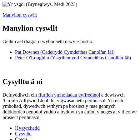
Manylion cyswllt
Manylion cyswllt
Gellir cael rhagor o wybodaeth drwy e-bostio:
Pat Downes (Cadeirydd Cymdeithas Canolfan Iâl)
Peter O'Loughlin (Ysgrifennydd Cymdeithas Canolfan Iâl)
Cysylltu â ni
Defnyddiwch ein
ffurflen ymholiadau cyffredinol
a dewiswch
‘Cronfa Adfywio Lleol’ fel y gwasanaeth perthnasol. Yn eich
ymholiad, dywedwch wrthym pa brosiect y mae gennych
ddiddordeb penodol ynddo a byddwn yn anfon y neges at y rheolwr
prosiect perthnasol.
Hygyrchedd
Cysylltu
Cwcis