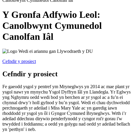
Canolbwynt Cymunedol Canolfan Iâl
Y Gronfa Adfywio Leol:
Canolbwynt Cymunedol
Canolfan Iâl
Cefndir y prosiect
Cefndir y prosiect
Fe gaeodd ysgol y pentref ym Mryneglwys yn 2014 ac mae plant yr
ysgol nawr yn mynychu Ysgol Dyffryn Iâl yn Llandegla. Yr Eglwys
yng Nghymru oedd wedi bod yn berchen ar yr ysgol ac a fu’n ei
chynnal drwy’r holl gyfnod y bu’n ysgol. Wedi ei chau dychwelodd
perchnogaeth yr adeilad i Miss Mary Yale ac yn garedig iawn
rhoddodd yr ysgol yn ôl i Gyngor Cymuned Bryneglwys. Wrth i’r
adeilad ddechrau dirywio penderfynodd y cyngor roi'r gorau i'w
trwydded i feddiannu; a oedd yn golygu nad oedd yr adeilad bellach
yn 'perthyn' i neb.