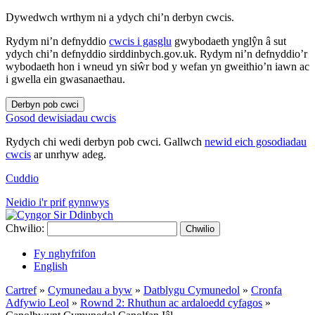
Dywedwch wrthym ni a ydych chi’n derbyn cwcis.
Rydym ni’n defnyddio
cwcis i gasglu
gwybodaeth ynglŷn â sut
ydych chi’n defnyddio sirddinbych.gov.uk. Rydym ni’n defnyddio’r
wybodaeth hon i wneud yn siŵr bod y wefan yn gweithio’n iawn ac
i gwella ein gwasanaethau.
Derbyn pob cwci
Gosod dewisiadau cwcis
Rydych chi wedi derbyn pob cwci. Gallwch
newid eich gosodiadau
cwcis
ar unrhyw adeg.
Cuddio
Neidio i'r prif gynnwys
Chwilio:
Chwilio
Fy nghyfrifon
English
Cartref
»
Cymunedau a byw
»
Datblygu Cymunedol
»
Cronfa
Adfywio Leol
»
Rownd 2: Rhuthun ac ardaloedd cyfagos
»