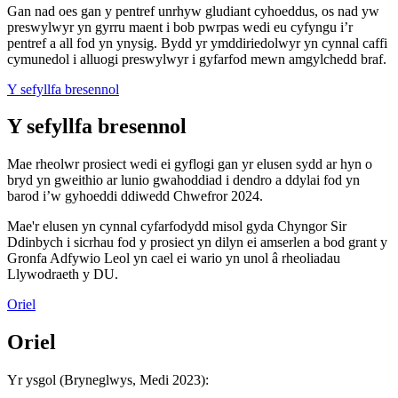
Gan nad oes gan y pentref unrhyw gludiant cyhoeddus, os nad yw
preswylwyr yn gyrru maent i bob pwrpas wedi eu cyfyngu i’r
pentref a all fod yn ynysig. Bydd yr ymddiriedolwyr yn cynnal caffi
cymunedol i alluogi preswylwyr i gyfarfod mewn amgylchedd braf.
Y sefyllfa bresennol
Y sefyllfa bresennol
Mae rheolwr prosiect wedi ei gyflogi gan yr elusen sydd ar hyn o
bryd yn gweithio ar lunio gwahoddiad i dendro a ddylai fod yn
barod i’w gyhoeddi ddiwedd Chwefror 2024.
Mae'r elusen yn cynnal cyfarfodydd misol gyda Chyngor Sir
Ddinbych i sicrhau fod y prosiect yn dilyn ei amserlen a bod grant y
Gronfa Adfywio Leol yn cael ei wario yn unol â rheoliadau
Llywodraeth y DU.
Oriel
Oriel
Yr ysgol (Bryneglwys, Medi 2023):