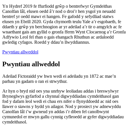
Yn Hydref 2019 fe ffurfiodd grŵp o bentrefwyr Gymdeithas
Canolfan Iâl, elusen oedd â’r nod o droi’r hen ysgol yn neuadd
bentref yr oedd mawr ei hangen. Fe gafodd y sefydliad statws
elusen yn Ebrill 2020. Gyda chymorth teulu Yale a’r esgobaeth, fe
ddaeth y grŵp yn berchnogion ar yr adeilad a’r tir o amgylch ac fe
wnaethant gais am gyllid o gronfa fferm Wynt Clocaenog a’r Gronfa
Adfywio Leol fel rhan o gais ehangach Rhuthun ac ardaloedd
gwledig cyfagos. Roedd y ddau’n llwyddiannus.
Pwyntiau allweddol
Pwyntiau allweddol
Adeilad Fictoraidd yw hwn wedi ei adeiladu yn 1872 ac mae’n
parhau yn gadarn o ran ei strwythur.
Ar hyn o bryd nid oes yna unrhyw leoliadau addas i breswylwyr
Bryneglwys gyfarfod a chynnal digwyddiadau cymdeithasol gan
fod y dafarn leol wedi ei chau ers nifer o flynyddoedd ac nid oes
llawer o siawns y bydd yn ailagor. Nod y prosiect yw adnewyddu
Canolfan Iâl i’w gwneud yn addas i’r diben fel canolbwynt
cymunedol er mwyn gallu cynnig cyfleoedd ar gyfer digwyddiadau
cymdeithasol.