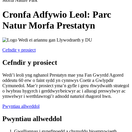
Morfa Nature Park
Cronfa Adfywio Leol: Parc
Natur Morfa Prestatyn
Cefndir y prosiect
Cefndir y prosiect
Wedi’i leoli yng nghanol Prestatyn mae yna Fan Gwyrdd Agored
oddeutu 60 erw o faint sydd yn cynnwys Coetir a Gwlypdir
Cymunedol. Mae’r prosiect yma’n gyfle i greu rhwydwaith strategol
o lwybrau hygyrch i gerddwyr/beicwyr ac i alluogi preswylwyr ac
ymwelwyr i werthfawrogi’r adnodd naturiol rhagorol hwn.
Pwyntiau allweddol
Pwyntiau allweddol
Gwelliannau i gynefinoedd a chynyddu bioamrywiaeth.