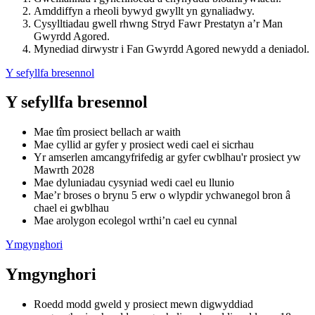
Amddiffyn a rheoli bywyd gwyllt yn gynaliadwy.
Cysylltiadau gwell rhwng Stryd Fawr Prestatyn a’r Man
Gwyrdd Agored.
Mynediad dirwystr i Fan Gwyrdd Agored newydd a deniadol.
Y sefyllfa bresennol
Y sefyllfa bresennol
Mae tîm prosiect bellach ar waith
Mae cyllid ar gyfer y prosiect wedi cael ei sicrhau
Yr amserlen amcangyfrifedig ar gyfer cwblhau'r prosiect yw
Mawrth 2028
Mae dyluniadau cysyniad wedi cael eu llunio
Mae’r broses o brynu 5 erw o wlypdir ychwanegol bron â
chael ei gwblhau
Mae arolygon ecolegol wrthi’n cael eu cynnal
Ymgynghori
Ymgynghori
Roedd modd gweld y prosiect mewn digwyddiad