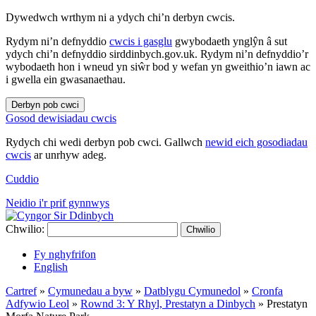
Dywedwch wrthym ni a ydych chi’n derbyn cwcis.
Rydym ni’n defnyddio
cwcis i gasglu
gwybodaeth ynglŷn â sut
ydych chi’n defnyddio sirddinbych.gov.uk. Rydym ni’n defnyddio’r
wybodaeth hon i wneud yn siŵr bod y wefan yn gweithio’n iawn ac
i gwella ein gwasanaethau.
Derbyn pob cwci
Gosod dewisiadau cwcis
Rydych chi wedi derbyn pob cwci. Gallwch
newid eich gosodiadau
cwcis
ar unrhyw adeg.
Cuddio
Neidio i'r prif gynnwys
Chwilio:
Chwilio
Fy nghyfrifon
English
Cartref
»
Cymunedau a byw
»
Datblygu Cymunedol
»
Cronfa
Adfywio Leol
»
Rownd 3: Y Rhyl, Prestatyn a Dinbych
»
Prestatyn