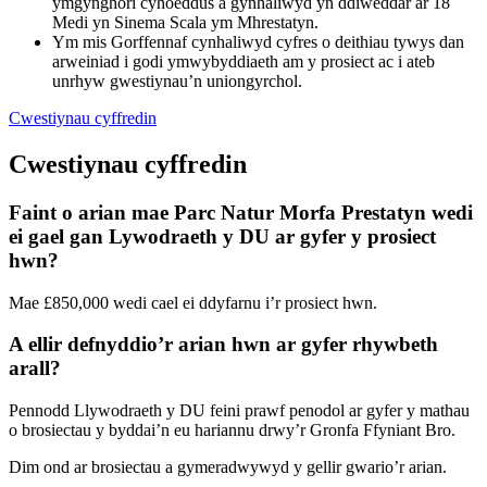
ymgynghori cyhoeddus a gynhaliwyd yn ddiweddar ar 18
Medi yn Sinema Scala ym Mhrestatyn.
Ym mis Gorffennaf cynhaliwyd cyfres o deithiau tywys dan
arweiniad i godi ymwybyddiaeth am y prosiect ac i ateb
unrhyw gwestiynau’n uniongyrchol.
Cwestiynau cyffredin
Cwestiynau cyffredin
Faint o arian mae Parc Natur Morfa Prestatyn wedi
ei gael gan Lywodraeth y DU ar gyfer y prosiect
hwn?
Mae £850,000 wedi cael ei ddyfarnu i’r prosiect hwn.
A ellir defnyddio’r arian hwn ar gyfer rhywbeth
arall?
Pennodd Llywodraeth y DU feini prawf penodol ar gyfer y mathau
o brosiectau y byddai’n eu hariannu drwy’r Gronfa Ffyniant Bro.
Dim ond ar brosiectau a gymeradwywyd y gellir gwario’r arian.