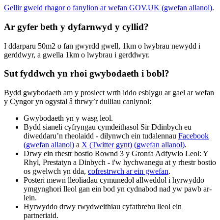
Gellir gweld rhagor o fanylion ar wefan GOV.UK (gwefan allanol)
.
Ar gyfer beth y dyfarnwyd y cyllid?
I ddarparu 50m2 o fan gwyrdd gwell, 1km o lwybrau newydd i
gerddwyr, a gwella 1km o lwybrau i gerddwyr.
Sut fyddwch yn rhoi gwybodaeth i bobl?
Bydd gwybodaeth am y prosiect wrth iddo esblygu ar gael ar wefan
y Cyngor yn ogystal â thrwy’r dulliau canlynol:
Gwybodaeth yn y wasg leol.
Bydd sianeli cyfryngau cymdeithasol Sir Ddinbych eu
diweddaru’n rheolaidd - dilynwch ein tudalennau
Facebook
(gwefan allanol)
a
X (Twitter gynt) (gwefan allanol)
.
Drwy ein rhestr bostio Rownd 3 y Gronfa Adfywio Leol: Y
Rhyl, Prestatyn a Dinbych - i'w hychwanegu at y rhestr bostio
os gwelwch yn dda,
cofrestrwch ar ein gwefan
.
Posteri mewn lleoliadau cymunedol allweddol i hyrwyddo
ymgynghori lleol gan ein bod yn cydnabod nad yw pawb ar-
lein.
Hyrwyddo drwy rwydweithiau cyfathrebu lleol ein
partneriaid.