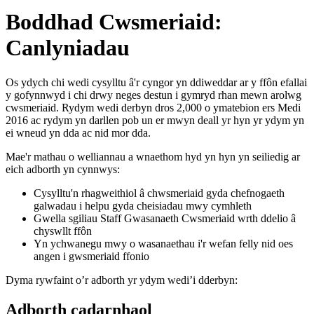
Boddhad Cwsmeriaid:
Canlyniadau
Os ydych chi wedi cysylltu â'r cyngor yn ddiweddar ar y ffôn efallai
y gofynnwyd i chi drwy neges destun i gymryd rhan mewn arolwg
cwsmeriaid. Rydym wedi derbyn dros 2,000 o ymatebion ers Medi
2016 ac rydym yn darllen pob un er mwyn deall yr hyn yr ydym yn
ei wneud yn dda ac nid mor dda.
Mae'r mathau o welliannau a wnaethom hyd yn hyn yn seiliedig ar
eich adborth yn cynnwys:
Cysylltu'n rhagweithiol â chwsmeriaid gyda chefnogaeth
galwadau i helpu gyda cheisiadau mwy cymhleth
Gwella sgiliau Staff Gwasanaeth Cwsmeriaid wrth ddelio â
chyswllt ffôn
Yn ychwanegu mwy o wasanaethau i'r wefan felly nid oes
angen i gwsmeriaid ffonio
Dyma rywfaint o’r adborth yr ydym wedi’i dderbyn:
Adborth cadarnhaol