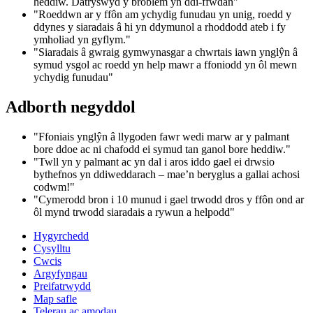
heddiw. Datryswyd y broblem yn ddi-ffwdan"
"Roeddwn ar y ffôn am ychydig funudau yn unig, roedd y
ddynes y siaradais â hi yn ddymunol a rhoddodd ateb i fy
ymholiad yn gyflym."
"Siaradais â gwraig gymwynasgar a chwrtais iawn ynglŷn â
symud ysgol ac roedd yn help mawr a ffoniodd yn ôl mewn
ychydig funudau"
Adborth negyddol
"Ffoniais ynglŷn â llygoden fawr wedi marw ar y palmant
bore ddoe ac ni chafodd ei symud tan ganol bore heddiw."
"Twll yn y palmant ac yn dal i aros iddo gael ei drwsio
bythefnos yn ddiweddarach – mae’n beryglus a gallai achosi
codwm!"
"Cymerodd bron i 10 munud i gael trwodd dros y ffôn ond ar
ôl mynd trwodd siaradais a rywun a helpodd"
Hygyrchedd
Cysylltu
Cwcis
Argyfyngau
Preifatrwydd
Map safle
Telerau ac amodau