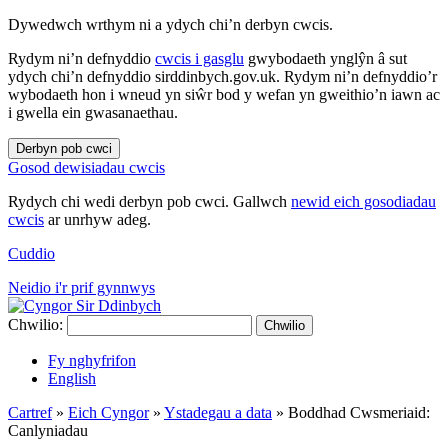
Dywedwch wrthym ni a ydych chi’n derbyn cwcis.
Rydym ni’n defnyddio
cwcis i gasglu
gwybodaeth ynglŷn â sut
ydych chi’n defnyddio sirddinbych.gov.uk. Rydym ni’n defnyddio’r
wybodaeth hon i wneud yn siŵr bod y wefan yn gweithio’n iawn ac
i gwella ein gwasanaethau.
Derbyn pob cwci
Gosod dewisiadau cwcis
Rydych chi wedi derbyn pob cwci. Gallwch
newid eich gosodiadau
cwcis
ar unrhyw adeg.
Cuddio
Neidio i'r prif gynnwys
Chwilio:
Chwilio
Fy nghyfrifon
English
Cartref
»
Eich Cyngor
»
Ystadegau a data
»
Boddhad Cwsmeriaid:
Canlyniadau