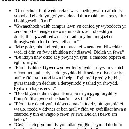
“O’r dechrau i’r diwedd cefais wasanaeth gwych, cafodd fy
ymholiad ei drin yn gyflym a doedd dim rhaid i mi aros yn hir
i bobl gysylltu â mi!”
“Gwnaethoch waith campus iawn yn canfod yr wybodaeth yr
oedd arnaf ei hangen mewn dim o dro, ac nid oedd yn
drafferth i'r gweithredwr nac i’r adran y bu i mi gael ei
throsglwyddo iddi o fewn eiliadau.”
“Mae pob ymholiad rydym ni wedi ei wneud yn ddiweddar
wedi ei drin yn fwy effeithlon na'r disgwyl. Diolch yn fawr.”
“Bu iddyn nhw ddod at y pwynt yn syth, a chafodd popeth ei
egluro’n glir.”
“Ffoniais ddoe. Dywedwyd wrthyf y byddai rhywun yn ateb
o fewn munud, a dyna ddigwyddodd. Roedd y ddynes ar ben
arall y ffôn yn barod iawn i helpu. Eglurodd pryd y bydd y
gwasanaeth yn dechrau a derbyniodd y taliad yn rhwydd.
Rydw i’n hapus iawn.”
“Doedd gen i ddim signal ffôn a bu i’r ymgynghorydd fy
ffonio’n ôl a gwneud pethau’n haws i mi."
“Ffoniais y dderbynfa i ddweud na chafodd y bin gwyrdd ei
wagio, roedd y ddynes ar ben arall y ffôn yn gyfeillgar iawn a
chafodd y bin ei wagio o fewn yr awr. Diolch i bawb am
helpu.”
"Cefais ateb prydlon i fy ymholiad ynglŷn â symud dodrefn