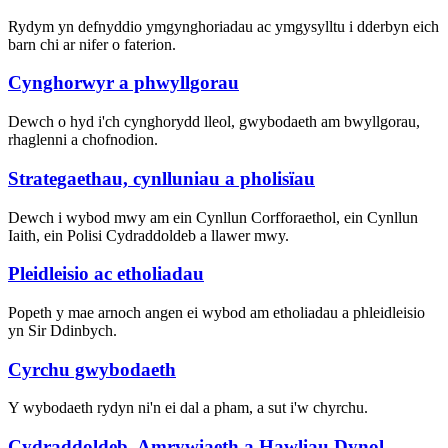
Rydym yn defnyddio ymgynghoriadau ac ymgysylltu i dderbyn eich
barn chi ar nifer o faterion.
Cynghorwyr a phwyllgorau
Dewch o hyd i'ch cynghorydd lleol, gwybodaeth am bwyllgorau,
rhaglenni a chofnodion.
Strategaethau, cynlluniau a pholisïau
Dewch i wybod mwy am ein Cynllun Corfforaethol, ein Cynllun
Iaith, ein Polisi Cydraddoldeb a llawer mwy.
Pleidleisio ac etholiadau
Popeth y mae arnoch angen ei wybod am etholiadau a phleidleisio
yn Sir Ddinbych.
Cyrchu gwybodaeth
Y wybodaeth rydyn ni'n ei dal a pham, a sut i'w chyrchu.
Cydraddoldeb, Amrywiaeth a Hawliau Dynol