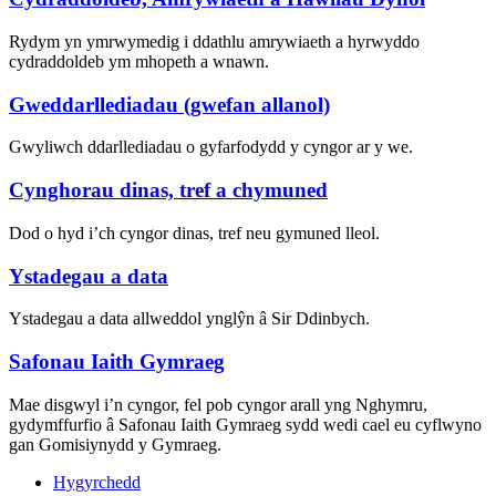
Rydym yn ymrwymedig i ddathlu amrywiaeth a hyrwyddo
cydraddoldeb ym mhopeth a wnawn.
Gweddarllediadau (gwefan allanol)
Gwyliwch ddarllediadau o gyfarfodydd y cyngor ar y we.
Cynghorau dinas, tref a chymuned
Dod o hyd i’ch cyngor dinas, tref neu gymuned lleol.
Ystadegau a data
Ystadegau a data allweddol ynglŷn â Sir Ddinbych.
Safonau Iaith Gymraeg
Mae disgwyl i’n cyngor, fel pob cyngor arall yng Nghymru,
gydymffurfio â Safonau Iaith Gymraeg sydd wedi cael eu cyflwyno
gan Gomisiynydd y Gymraeg.
Hygyrchedd