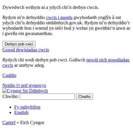
Dywedwch wrthym ni a ydych chi’n derbyn cwcis.
Rydym ni’n defnyddio
cwcis i gasglu
gwybodaeth ynglŷn â sut
ydych chi’n defnyddio sirddinbych.gov.uk. Rydym ni’n defnyddio’r
wybodaeth hon i wneud yn siŵr bod y wefan yn gweithio’n iawn ac
i gwella ein gwasanaethau.
Derbyn pob cwci
Gosod dewisiadau cwcis
Rydych chi wedi derbyn pob cwci. Gallwch
newid eich gosodiadau
cwcis
ar unrhyw adeg.
Cuddio
Neidio i'r prif gynnwys
Chwilio:
Chwilio
Fy nghyfrifon
English
Cartref
»
Eich Cyngor