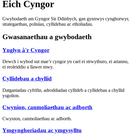
Eich Cyngor
Gwybodaeth am Gyngor Sir Ddinbych, gan gynnwys cynghorwyr,
strategaethau, polisïau, cyllidebau ac etholiadau.
Gwasanaethau a gwybodaeth
Ynglyn â'r Cyngor
Dewch i wybod sut mae’r cyngor yn cael ei strwythuro, ei ariannu,
ei reoleiddio a llawer mwy.
Cyllidebau a chyllid
Datganiadau cyfrifin, adroddiadau cyllideb a cyllidebau a chyllid
ysgolion.
Cwynion, canmoliaethau ac adborth
Cwynion, canmoliaethau ac adborth.
Ymgynghoriadau ac ymgysylltu