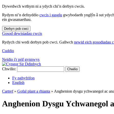
Dywedwch wrthym ni a ydych chi’n derbyn cwcis.
Rydym ni’n defnyddio
cwcis i gasglu
gwybodaeth ynglŷn â sut ydych 
ein gwasanaethau.
Derbyn pob cwci
Gosod dewisiadau cwcis
Rydych chi wedi derbyn pob cwci. Gallwch
newid eich gosodiadau 
Cuddio
Neidio i'r prif gynnwys
Chwilio:
Chwilio
Fy nghyfrifon
English
Cartref
»
Gofal plant a rhianta
»
Anghenion dysgu ychwanegol ac anabl
Anghenion Dysgu Ychwanegol ac 