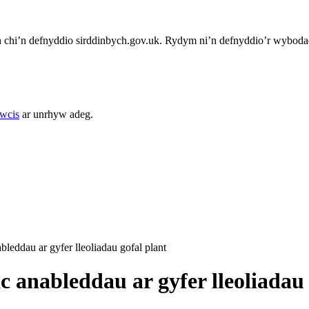
chi’n defnyddio sirddinbych.gov.uk. Rydym ni’n defnyddio’r wybodae
cwcis
ar unrhyw adeg.
eddau ar gyfer lleoliadau gofal plant
anableddau ar gyfer lleoliadau 