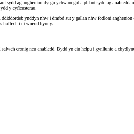
blant sydd ag anghenion dysgu ychwanegol a phlant sydd ag anableddau
wydd y cyfleusterau.
i ddiddordeb ynddyn nhw i drafod sut y gallan nhw fodloni anghenion e
s hoffech i ni wneud hynny.
â salwch cronig neu anabledd. Bydd yn ein helpu i gynllunio a chydly