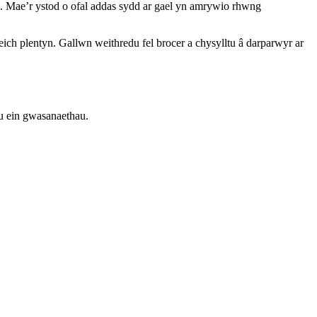
. Mae’r ystod o ofal addas sydd ar gael yn amrywio rhwng
ich plentyn. Gallwn weithredu fel brocer a chysylltu â darparwyr ar
nu ein gwasanaethau.