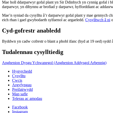
Mae holl ddarparwyr gofal plant yn Sir Ddinbych yn cynnig gofal i 
darparwyr, yn dibynnu ar brofiad y darparwr, hyfforddiant ac addasr
Mae’n syniad da cysylltu â’r darparwyr gofal plant y mae gennych ch
eich rhan i gael gwybodaeth sylfaenol ac argaeledd.
Cysylltwch â ni
o
Cyd-gofrestr anabledd
Byddwn yn cadw cofrestr o blant a phobl ifanc (hyd at 19 oed) sydd 
Tudalennau cysylltiedig
Anghenion Dysgu Ychwanegol (Anghenion Addysgol Arbennig)
Hygyrchedd
Cysylltu
Cwcis
Argyfyngau
Preifatrwydd
Map safle
Telerau ac amodau
Facebook
Instagram