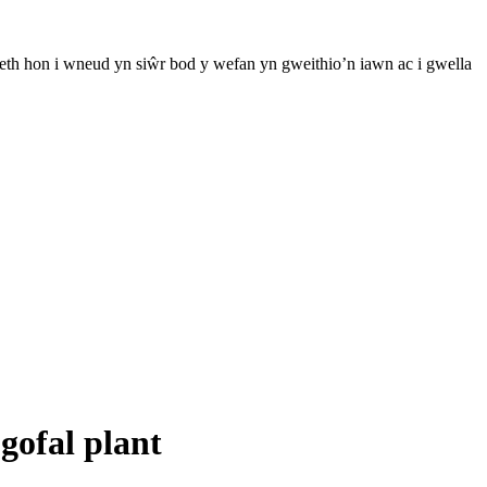
th hon i wneud yn siŵr bod y wefan yn gweithio’n iawn ac i gwella
gofal plant