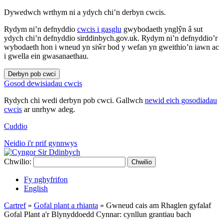
Dywedwch wrthym ni a ydych chi’n derbyn cwcis.
Rydym ni’n defnyddio
cwcis i gasglu
gwybodaeth ynglŷn â sut
ydych chi’n defnyddio sirddinbych.gov.uk. Rydym ni’n defnyddio’r
wybodaeth hon i wneud yn siŵr bod y wefan yn gweithio’n iawn ac
i gwella ein gwasanaethau.
Derbyn pob cwci
Gosod dewisiadau cwcis
Rydych chi wedi derbyn pob cwci. Gallwch
newid eich gosodiadau
cwcis
ar unrhyw adeg.
Cuddio
Neidio i'r prif gynnwys
Chwilio:
Chwilio
Fy nghyfrifon
English
Cartref
»
Gofal plant a rhianta
»
Gwneud cais am Rhaglen gyfalaf
Gofal Plant a'r Blynyddoedd Cynnar: cynllun grantiau bach