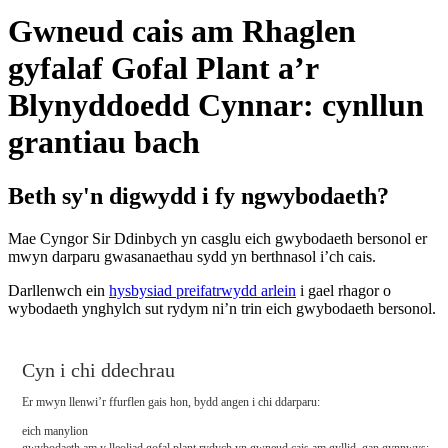
Gwneud cais am Rhaglen
gyfalaf Gofal Plant a’r
Blynyddoedd Cynnar: cynllun
grantiau bach
Beth sy'n digwydd i fy ngwybodaeth?
Mae Cyngor Sir Ddinbych yn casglu eich gwybodaeth bersonol er
mwyn darparu gwasanaethau sydd yn berthnasol i’ch cais.
Darllenwch ein
hysbysiad preifatrwydd arlein
i gael rhagor o
wybodaeth ynghylch sut rydym ni’n trin eich gwybodaeth bersonol.
Cyn i chi ddechrau
Er mwyn llenwi’r ffurflen gais hon, bydd angen i chi ddarparu:
eich manylion