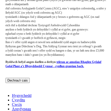
gwybodaeth am y lleoliad gofal plant rydych yn gwneud cais am gyllid, gan gynnwys:
math o ddarpariaeth
rhif cofrestru Arolygiaeth Gofal Cymru (AGC), enw’r unigolyn cofrestredig, a nifer y
llefydd AGC (os ydych wedi cofrestru ag AGC)
tystiolaeth i ddangos fod y ddarpariaeth yn y broses o gofrestru ag AGC (os nad
ydych wedi cofrestru eto)
eich rhif a dyddiad dechrau Tystysgrif Atebolrwydd Cyhoeddus
anylion o beth fyddech yn defnyddio’r cyllid ar ei gyfer, gan gynnwys:
eglurhad cryno o beth fyddech yn defnyddio’r cyllid ar ei gyfer
tystiolaeth o’r gwaith yr hoffech ei gyflawni, megis:
llun o’r offer sydd angen ei newid neu ardaloedd sydd angen eu hadnewyddu
llythyrau gan Ddechrau’n Deg, Tîm Addysg Gynnar neu rieni yn cefnogi’r gwaith
a fydd costau’r gwaith neu’r offer sydd eu hangen o dan, yr un fath neu dros £5,000
manylion banc i dalu’r grant (os yn llwyddiannus).
Byddwch hefyd angen darllen a derbyn
telerau ac amodau Rhaglen Gyfalaf
Gofal Plant a’r Blynyddoedd Cynnar - cynllun grantiau bach.
Dechrau'r cais
Hygyrchedd
Cysylltu
Cwcis
Argyfyngau