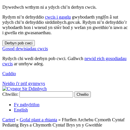
Dywedwch wrthym ni a ydych chi’n derbyn cwcis.
Rydym ni’n defnyddio
cwcis i gasglu
gwybodaeth ynglŷn â sut
ydych chi’n defnyddio sirddinbych.gov.uk. Rydym ni’n defnyddio’r
wybodaeth hon i wneud yn siŵr bod y wefan yn gweithio’n iawn ac
i gwella ein gwasanaethau.
Derbyn pob cwci
Gosod dewisiadau cwcis
Rydych chi wedi derbyn pob cwci. Gallwch
newid eich gosodiadau
cwcis
ar unrhyw adeg.
Cuddio
Neidio i'r prif gynnwys
Chwilio:
Chwilio
Fy nghyfrifon
English
Cartref
»
Gofal plant a rhianta
»
Ffurflen Archebu Cymorth Cyntaf
Pediatrig Brys a Chymorth Cyntaf Brys yn y Gweithle