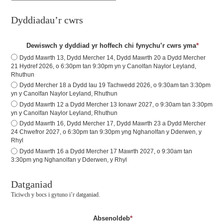
Dyddiadau’r cwrs
*
Dewiswch y dyddiad yr hoffech chi fynychu’r cwrs yma
Dydd Mawrth 13, Dydd Mercher 14, Dydd Mawrth 20 a Dydd Mercher
21 Hydref 2026, o 6:30pm tan 9:30pm yn y Canolfan Naylor Leyland,
Rhuthun
Dydd Mercher 18 a Dydd Iau 19 Tachwedd 2026, o 9:30am tan 3:30pm
yn y Canolfan Naylor Leyland, Rhuthun
Dydd Mawrth 12 a Dydd Mercher 13 Ionawr 2027, o 9:30am tan 3:30pm
yn y Canolfan Naylor Leyland, Rhuthun
Dydd Mawrth 16, Dydd Mercher 17, Dydd Mawrth 23 a Dydd Mercher
24 Chwefror 2027, o 6:30pm tan 9:30pm yng Nghanolfan y Dderwen, y
Rhyl
Dydd Mawrth 16 a Dydd Mercher 17 Mawrth 2027, o 9:30am tan
3:30pm yng Nghanolfan y Dderwen, y Rhyl
Datganiad
Ticiwch y bocs i gytuno i’r datganiad.
*
Absenoldeb