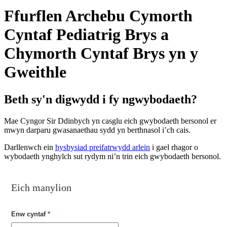
Ffurflen Archebu Cymorth
Cyntaf Pediatrig Brys a
Chymorth Cyntaf Brys yn y
Gweithle
Beth sy'n digwydd i fy ngwybodaeth?
Mae Cyngor Sir Ddinbych yn casglu eich gwybodaeth bersonol er
mwyn darparu gwasanaethau sydd yn berthnasol i’ch cais.
Darllenwch ein
hysbysiad preifatrwydd arlein
i gael rhagor o
wybodaeth ynghylch sut rydym ni’n trin eich gwybodaeth bersonol.
Eich manylion
Enw cyntaf
*