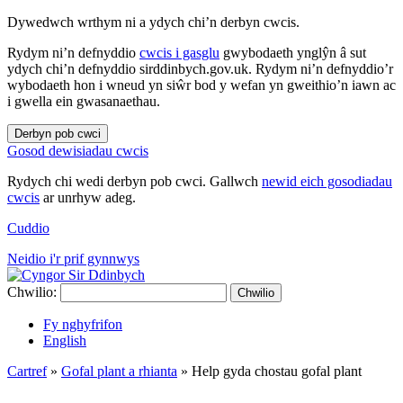
Dywedwch wrthym ni a ydych chi’n derbyn cwcis.
Rydym ni’n defnyddio
cwcis i gasglu
gwybodaeth ynglŷn â sut
ydych chi’n defnyddio sirddinbych.gov.uk. Rydym ni’n defnyddio’r
wybodaeth hon i wneud yn siŵr bod y wefan yn gweithio’n iawn ac
i gwella ein gwasanaethau.
Derbyn pob cwci
Gosod dewisiadau cwcis
Rydych chi wedi derbyn pob cwci. Gallwch
newid eich gosodiadau
cwcis
ar unrhyw adeg.
Cuddio
Neidio i'r prif gynnwys
Chwilio:
Chwilio
Fy nghyfrifon
English
Cartref
»
Gofal plant a rhianta
»
Help gyda chostau gofal plant