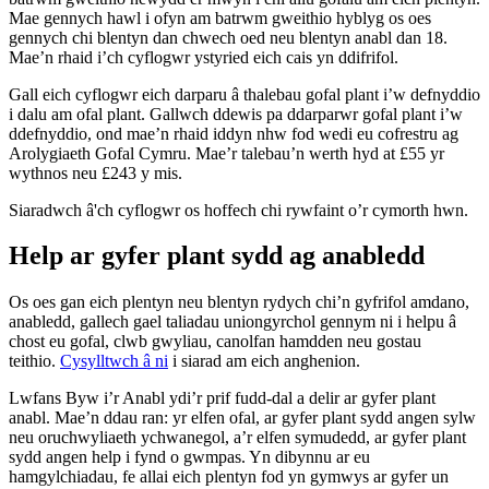
Mae gennych hawl i ofyn am batrwm gweithio hyblyg os oes
gennych chi blentyn dan chwech oed neu blentyn anabl dan 18.
Mae’n rhaid i’ch cyflogwr ystyried eich cais yn ddifrifol.
Gall eich cyflogwr eich darparu â thalebau gofal plant i’w defnyddio
i dalu am ofal plant. Gallwch ddewis pa ddarparwr gofal plant i’w
ddefnyddio, ond mae’n rhaid iddyn nhw fod wedi eu cofrestru ag
Arolygiaeth Gofal Cymru. Mae’r talebau’n werth hyd at £55 yr
wythnos neu £243 y mis.
Siaradwch â'ch cyflogwr os hoffech chi rywfaint o’r cymorth hwn.
Help ar gyfer plant sydd ag anabledd
Os oes gan eich plentyn neu blentyn rydych chi’n gyfrifol amdano,
anabledd, gallech gael taliadau uniongyrchol gennym ni i helpu â
chost eu gofal, clwb gwyliau, canolfan hamdden neu gostau
teithio.
Cysylltwch â ni
i siarad am eich anghenion.
Lwfans Byw i’r Anabl ydi’r prif fudd-dal a delir ar gyfer plant
anabl. Mae’n ddau ran: yr elfen ofal, ar gyfer plant sydd angen sylw
neu oruchwyliaeth ychwanegol, a’r elfen symudedd, ar gyfer plant
sydd angen help i fynd o gwmpas. Yn dibynnu ar eu
hamgylchiadau, fe allai eich plentyn fod yn gymwys ar gyfer un