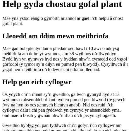
Help gyda chostau gofal plant
Mae yna ystod eang o gymorth ariannol ar gael i’ch helpu â chost
gofal plant.
Lleoedd am ddim mewn meithrinfa
Mae gan bob plentyn tair a phedair oed hawl i 10 awr o addysg
meithrinfa am ddim yr wythnos, am 38 wythnos o’r flwyddyn.
Bydd hyn yn gymwys hyd nes y byddan nhw’n cyrraedd oed ysgol
gorfodol (y tymor sy’n dilyn eu pumed pen blwydd). Cysylltwch â’r
ysgol neu’r feithrinfa o’ch dewis chi i drafod lleoliad.
Help gan eich cyflogwr
Os ydych chi’n rhiant sy’n gweithio, gallwch gymryd hyd at 13
wythnos o absenoldeb rhiant hyd eu pumed pen blwydd (fe gewch
fwy na hyn os oes gennych blentyn anabl). Nid oes raid i’ch
cyflogwr dalu i chi pan fyddwch yn cymryd yr absenoldeb yma,
ond mae’n bosib y gwnân nhw’n rhan o’ch pecyn cyflogaeth.
Gweithio hyblyg ydi pan fyddwch chi’n gofyn i’ch cyflogwr am
batrwm gweithio newydd er mwyn i chi allu gofalu am eich plentyn.