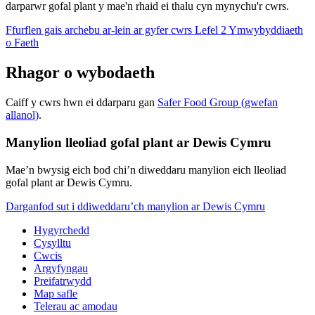
darparwr gofal plant y mae'n rhaid ei thalu cyn mynychu'r cwrs.
Ffurflen gais archebu ar-lein ar gyfer cwrs Lefel 2 Ymwybyddiaeth
o Faeth
Rhagor o wybodaeth
Caiff y cwrs hwn ei ddarparu gan
Safer Food Group (gwefan
allanol)
.
Manylion lleoliad gofal plant ar Dewis Cymru
Mae’n bwysig eich bod chi’n diweddaru manylion eich lleoliad
gofal plant ar Dewis Cymru.
Darganfod sut i ddiweddaru’ch manylion ar Dewis Cymru
Hygyrchedd
Cysylltu
Cwcis
Argyfyngau
Preifatrwydd
Map safle
Telerau ac amodau