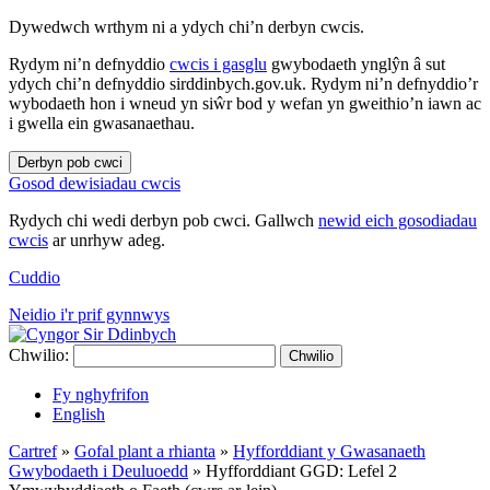
Dywedwch wrthym ni a ydych chi’n derbyn cwcis.
Rydym ni’n defnyddio
cwcis i gasglu
gwybodaeth ynglŷn â sut
ydych chi’n defnyddio sirddinbych.gov.uk. Rydym ni’n defnyddio’r
wybodaeth hon i wneud yn siŵr bod y wefan yn gweithio’n iawn ac
i gwella ein gwasanaethau.
Derbyn pob cwci
Gosod dewisiadau cwcis
Rydych chi wedi derbyn pob cwci. Gallwch
newid eich gosodiadau
cwcis
ar unrhyw adeg.
Cuddio
Neidio i'r prif gynnwys
Chwilio:
Chwilio
Fy nghyfrifon
English
Cartref
»
Gofal plant a rhianta
»
Hyfforddiant y Gwasanaeth
Gwybodaeth i Deuluoedd
»
Hyfforddiant GGD: Lefel 2