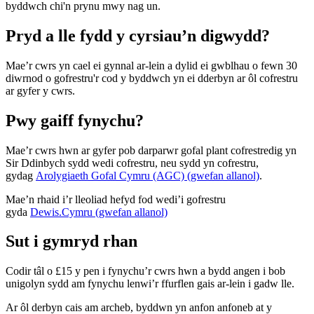
byddwch chi'n prynu mwy nag un.
Pryd a lle fydd y cyrsiau’n digwydd?
Mae’r cwrs yn cael ei gynnal ar-lein a dylid ei gwblhau o fewn 30
diwrnod o gofrestru'r cod y byddwch yn ei dderbyn ar ôl cofrestru
ar gyfer y cwrs.
Pwy gaiff fynychu?
Mae’r cwrs hwn ar gyfer pob darparwr gofal plant cofrestredig yn
Sir Ddinbych sydd wedi cofrestru, neu sydd yn cofrestru,
gydag
Arolygiaeth Gofal Cymru (AGC) (gwefan allanol)
.
Mae’n rhaid i’r lleoliad hefyd fod wedi’i gofrestru
gyda
Dewis.Cymru (gwefan allanol)
Sut i gymryd rhan
Codir tâl o £15 y pen i fynychu’r cwrs hwn a bydd angen i bob
unigolyn sydd am fynychu lenwi’r ffurflen gais ar-lein i gadw lle.
Ar ôl derbyn cais am archeb, byddwn yn anfon anfoneb at y