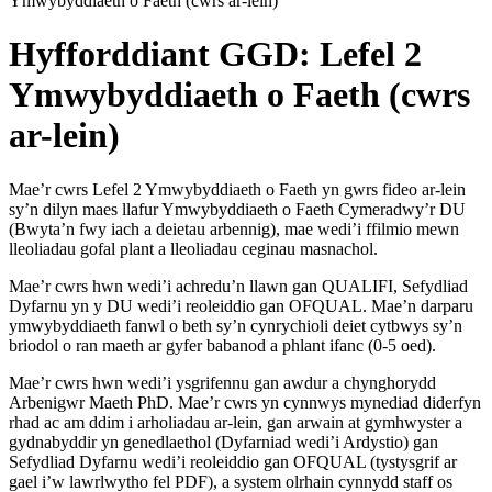
Ymwybyddiaeth o Faeth (cwrs ar-lein)
Hyfforddiant GGD: Lefel 2
Ymwybyddiaeth o Faeth (cwrs
ar-lein)
Mae’r cwrs Lefel 2 Ymwybyddiaeth o Faeth yn gwrs fideo ar-lein
sy’n dilyn maes llafur Ymwybyddiaeth o Faeth Cymeradwy’r DU
(Bwyta’n fwy iach a deietau arbennig), mae wedi’i ffilmio mewn
lleoliadau gofal plant a lleoliadau ceginau masnachol.
Mae’r cwrs hwn wedi’i achredu’n llawn gan QUALIFI, Sefydliad
Dyfarnu yn y DU wedi’i reoleiddio gan OFQUAL. Mae’n darparu
ymwybyddiaeth fanwl o beth sy’n cynrychioli deiet cytbwys sy’n
briodol o ran maeth ar gyfer babanod a phlant ifanc (0-5 oed).
Mae’r cwrs hwn wedi’i ysgrifennu gan awdur a chynghorydd
Arbenigwr Maeth PhD. Mae’r cwrs yn cynnwys mynediad diderfyn
rhad ac am ddim i arholiadau ar-lein, gan arwain at gymhwyster a
gydnabyddir yn genedlaethol (Dyfarniad wedi’i Ardystio) gan
Sefydliad Dyfarnu wedi’i reoleiddio gan OFQUAL (tystysgrif ar
gael i’w lawrlwytho fel PDF), a system olrhain cynnydd staff os