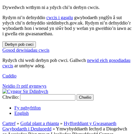
Dywedwch wrthym ni a ydych chi’n derbyn cwcis.
Rydym ni’n defnyddio
cwcis i gasglu
gwybodaeth ynglŷn â sut
ydych chi’n defnyddio sirddinbych.gov.uk. Rydym ni’n defnyddio’r
wybodaeth hon i wneud yn siŵr bod y wefan yn gweithio’n iawn ac
i gwella ein gwasanaethau.
Derbyn pob cwci
Gosod dewisiadau cwcis
Rydych chi wedi derbyn pob cwci. Gallwch
newid eich gosodiadau
cwcis
ar unrhyw adeg.
Cuddio
Neidio i'r prif gynnwys
Chwilio:
Chwilio
Fy nghyfrifon
English
Cartref
»
Gofal plant a rhianta
»
Hyfforddiant y Gwasanaeth
Gwybodaeth i Deuluoedd
»
Ymwybyddiaeth Iechyd a Diogelwch