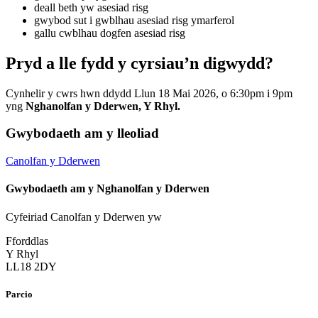
deall beth yw asesiad risg
gwybod sut i gwblhau asesiad risg ymarferol
gallu cwblhau dogfen asesiad risg
Pryd a lle fydd y cyrsiau’n digwydd?
Cynhelir y cwrs hwn ddydd Llun 18 Mai 2026, o 6:30pm i 9pm
yng
Nghanolfan y Dderwen, Y Rhyl.
Gwybodaeth am y lleoliad
Canolfan y Dderwen
Gwybodaeth am y Nghanolfan y Dderwen
Cyfeiriad Canolfan y Dderwen yw
Fforddlas
Y Rhyl
LL18 2DY
Parcio