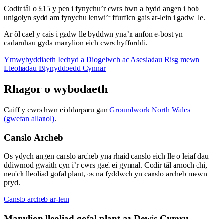
Codir tâl o £15 y pen i fynychu’r cwrs hwn a bydd angen i bob
unigolyn sydd am fynychu lenwi’r ffurflen gais ar-lein i gadw lle.
Ar ôl cael y cais i gadw lle byddwn yna’n anfon e-bost yn
cadarnhau gyda manylion eich cwrs hyfforddi.
Ymwybyddiaeth Iechyd a Diogelwch ac Asesiadau Risg mewn
Lleoliadau Blynyddoedd Cynnar
Rhagor o wybodaeth
Caiff y cwrs hwn ei ddarparu gan
Groundwork North Wales
(gwefan allanol)
.
Canslo Archeb
Os ydych angen canslo archeb yna rhaid canslo eich lle o leiaf dau
ddiwrnod gwaith cyn i’r cwrs gael ei gynnal. Codir tâl arnoch chi,
neu'ch lleoliad gofal plant, os na fyddwch yn canslo archeb mewn
pryd.
Canslo archeb ar-lein
Manylion lleoliad gofal plant ar Dewis Cymru