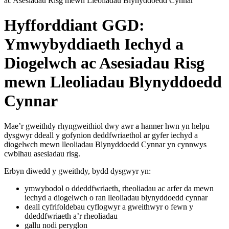
ac Asesiadau Risg mewn Lleoliadau Blynyddoedd Cynnar
Hyfforddiant GGD:
Ymwybyddiaeth Iechyd a
Diogelwch ac Asesiadau Risg
mewn Lleoliadau Blynyddoedd
Cynnar
Mae’r gweithdy rhyngweithiol dwy awr a hanner hwn yn helpu
dysgwyr ddeall y gofynion deddfwriaethol ar gyfer iechyd a
diogelwch mewn lleoliadau Blynyddoedd Cynnar yn cynnwys
cwblhau asesiadau risg.
Erbyn diwedd y gweithdy, bydd dysgwyr yn:
ymwybodol o ddeddfwriaeth, rheoliadau ac arfer da mewn
iechyd a diogelwch o ran lleoliadau blynyddoedd cynnar
deall cyfrifoldebau cyflogwyr a gweithwyr o fewn y
ddeddfwriaeth a’r rheoliadau
gallu nodi peryglon