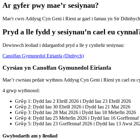
Ar gyfer pwy mae’r sesiynau?
Mae'r cwrs Addysg Cyn Geni i Rieni ar gael i famau yn Sir Ddinbyc
Pryd a lle fydd y sesiynau’n cael eu cynnal
Dewiswch leoliad i ddarganfod pryd a lle y cynhelir sesiynau:
Canolfan Gymunedol Eirianfa (Dinbych)
Cyrsiau yn Canolfan Gymunedol Eirianfa
Mae’r cwrsiau pedair wythnos Addysg Cyn Geni i Rieni yn cael eu 
4 grwp wythnosol:
Grŵp 1: Dydd Iau 2 Ebrill 2026 i Dydd Iau 23 Ebrill 2026
Grŵp 2: Dydd Iau 30 Ebrill 2026 i Dydd Iau 21 Mai 2026
Grŵp 3: Dydd Iau 28 Mai 2026 i Dydd Iau 18 Mehefin 2026
Grŵp 4: Dydd Iau 25 Mehefin 2026 i Dydd Iau 16 Gorffennaf
Grŵp 5: Dydd Iau 23 Gorffennaf 2026 i Dydd Iau 13 Awst 20
Gwybodaeth am y lleoliad