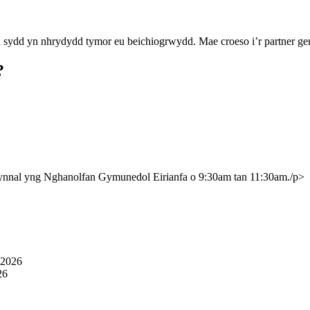
h sydd yn nhrydydd tymor eu beichiogrwydd. Mae croeso i’r partner ge
?
cynnal yng Nghanolfan Gymunedol Eirianfa o 9:30am tan 11:30am./p>
 2026
26