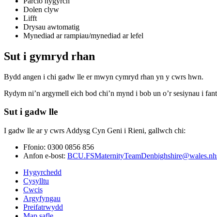
Parcio hygyrch
Dolen clyw
Lifft
Drysau awtomatig
Mynediad ar rampiau/mynediad ar lefel
Sut i gymryd rhan
Bydd angen i chi gadw lle er mwyn cymryd rhan yn y cwrs hwn.
Rydym ni’n argymell eich bod chi’n mynd i bob un o’r sesiynau i fantei
Sut i gadw lle
I gadw lle ar y cwrs Addysg Cyn Geni i Rieni, gallwch chi:
Ffonio: 0300 0856 856
Anfon e-bost:
BCU.FSMaternityTeamDenbighshire@wales.nh
Hygyrchedd
Cysylltu
Cwcis
Argyfyngau
Preifatrwydd
Map safle