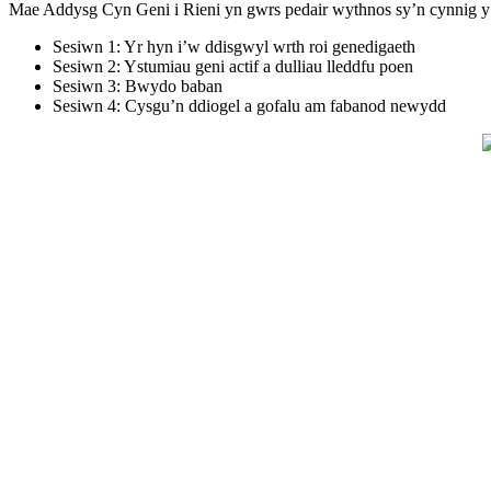
Mae Addysg Cyn Geni i Rieni yn gwrs pedair wythnos sy’n cynnig y 
Sesiwn 1: Yr hyn i’w ddisgwyl wrth roi genedigaeth
Sesiwn 2: Ystumiau geni actif a dulliau lleddfu poen
Sesiwn 3: Bwydo baban
Sesiwn 4: Cysgu’n ddiogel a gofalu am fabanod newydd