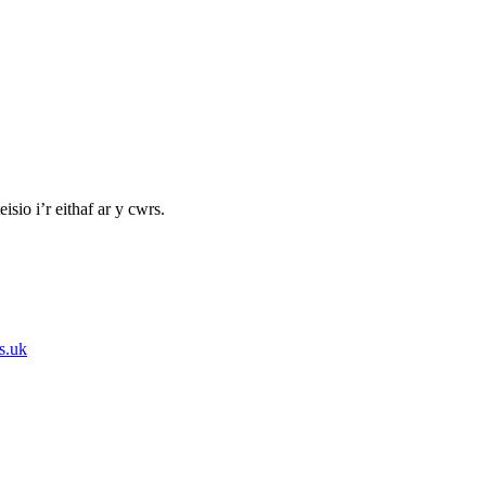
sio i’r eithaf ar y cwrs.
s.uk