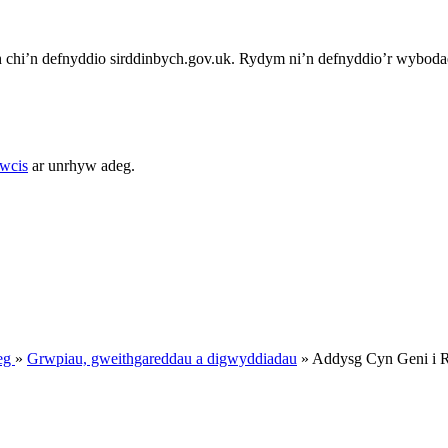
chi’n defnyddio sirddinbych.gov.uk. Rydym ni’n defnyddio’r wybodae
cwcis
ar unrhyw adeg.
Deg
»
Grwpiau, gweithgareddau a digwyddiadau
»
Addysg Cyn Geni i R