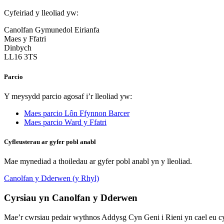
Cyfeiriad y lleoliad yw:
Canolfan Gymunedol Eirianfa
Maes y Ffatri
Dinbych
LL16 3TS
Parcio
Y meysydd parcio agosaf i’r lleoliad yw:
Maes parcio Lôn Ffynnon Barcer
Maes parcio Ward y Ffatri
Cyfleusterau ar gyfer pobl anabl
Mae mynediad a thoiledau ar gyfer pobl anabl yn y lleoliad.
Canolfan y Dderwen (y Rhyl)
Cyrsiau yn Canolfan y Dderwen
Mae’r cwrsiau pedair wythnos Addysg Cyn Geni i Rieni yn cael eu 