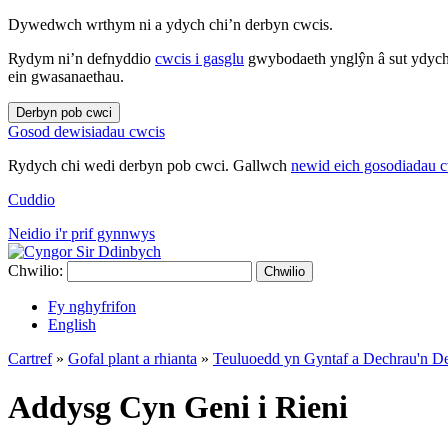
Dywedwch wrthym ni a ydych chi’n derbyn cwcis.
Rydym ni’n defnyddio
cwcis i gasglu
gwybodaeth ynglŷn â sut ydych 
ein gwasanaethau.
Derbyn pob cwci
Gosod dewisiadau cwcis
Rydych chi wedi derbyn pob cwci. Gallwch
newid eich gosodiadau 
Cuddio
Neidio i'r prif gynnwys
Chwilio:
Chwilio
Fy nghyfrifon
English
Cartref
»
Gofal plant a rhianta
»
Teuluoedd yn Gyntaf a Dechrau'n 
Addysg Cyn Geni i Rieni