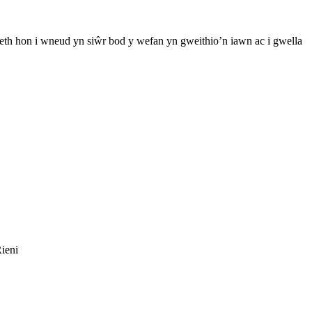
th hon i wneud yn siŵr bod y wefan yn gweithio’n iawn ac i gwella
ieni