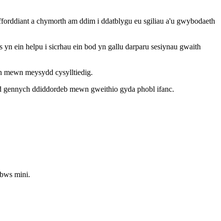
forddiant a chymorth am ddim i ddatblygu eu sgiliau a'u gwybodaeth
yn ein helpu i sicrhau ein bod yn gallu darparu sesiynau gwaith
th mewn meysydd cysylltiedig.
d gennych ddiddordeb mewn gweithio gyda phobl ifanc.
 bws mini.