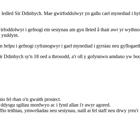
 ledled Sir Ddinbych. Mae gwirfoddolwyr yn gallu cael mynediad i hyf
foddolwyr i gefnogi ein sesiynau am gyn lleied â thair awr yr wythnos 
n ynddynt.
'n helpu i gefnogi cyfranogwyr i gael mynediad i gyrsiau neu gyflogae
r Ddinbych sy'n 18 oed a throsodd, a'r oll y gofynnwn amdano yw bo
o fel rhan o'n gwaith prosiect.
dysgu sgiliau mordwyo ac i fynd allan i'r awyr agored.
fio teithiau, ymweliadau neu sesiynau, naill ai fel staff neu drwy yrru'r