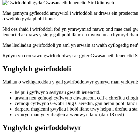
Mae gennym gyfleoedd amrywiol i wirfoddoli ar draws ein prosiectau
o weithio gyda phobl ifanc.
Nid oes rhaid i wirfoddoli fod yn ymrwymiad mawr, ond mae cael gwir
ieuenctid ar draws y sir, y gall pobl ifanc eu mynychu a chymryd rha
Mae lleoliadau gwirfoddoli yn aml yn arwain at waith cyflogedig neu
Rydym yn croesawu gwirfoddolwyr ar gyfer Gwasanaeth Ieuenctid Si
Ynghylch gwirfoddoli
Mathau o weithgareddau y gall gwirfoddolwyr gymryd rhan ynddynt:
helpu i gyflwyno sesiynau gwaith ieuenctid.
arwain neu gefnogi cyflwyno chwaraeon, celf a chrefft a chogini
cefnogi cyflwyno Gwobr Dug Caeredin, gan helpu pobl ifanc i d
darparu rhaglenni gwyliau i bobl ifanc trwy helpu i drefnu a staf
cymryd rhan yn y rhaglen arweinwyr ifanc (dan 18 oed)
Ynghylch gwirfoddolwyr