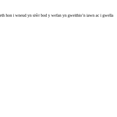
th hon i wneud yn siŵr bod y wefan yn gweithio’n iawn ac i gwella