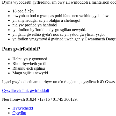
Dyma wybodaeth gyffredinol am bwy all wirfoddoli a manteision do
18 oed â hŷn
mwynhau bod o gwmpas pobl ifanc neu weithio gyda nhw
yn amyneddgar ac yn ofalgar a chefnogol
nid yw profiad yn hanfodol
yn fodlon hyfforddi a dysgu sgiliau newydd.
yn gallu gweithio gyda'r nos ac yn ystod gwyliau'r ysgol
yn fodlon ymgymryd â gwiriad uwch gan y Gwasanaeth Datg
Pam gwirfoddoli?
Helpu yn y gymuned
Rhoi rhywbeth yn ôl
Rhannu eich sgiliau
Magu sgiliau newydd
I gael gwybodaeth am unrhyw un o'n rhaglenni, cysylltwch â'r Gwasa
Cysylltwch â ni: gwirfoddoli
Neu ffoniwch 01824 712716 / 01745 360129.
Hygyrchedd
Cysylltu