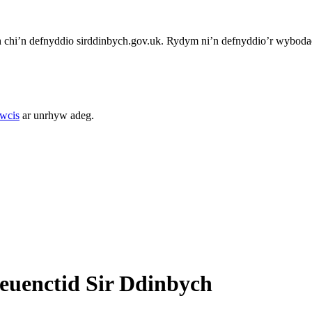
chi’n defnyddio sirddinbych.gov.uk. Rydym ni’n defnyddio’r wybodae
cwcis
ar unrhyw adeg.
euenctid Sir Ddinbych