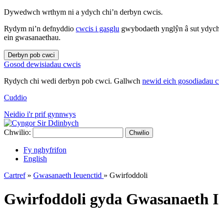
Dywedwch wrthym ni a ydych chi’n derbyn cwcis.
Rydym ni’n defnyddio
cwcis i gasglu
gwybodaeth ynglŷn â sut ydych 
ein gwasanaethau.
Derbyn pob cwci
Gosod dewisiadau cwcis
Rydych chi wedi derbyn pob cwci. Gallwch
newid eich gosodiadau 
Cuddio
Neidio i'r prif gynnwys
Chwilio:
Chwilio
Fy nghyfrifon
English
Cartref
»
Gwasanaeth Ieuenctid
»
Gwirfoddoli
Gwirfoddoli gyda Gwasanaeth I