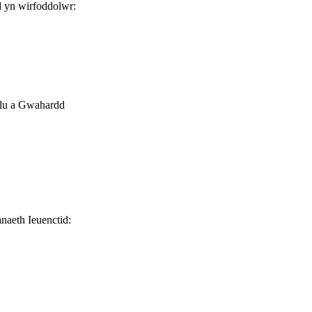
d yn wirfoddolwr:
elu a Gwahardd
naeth Ieuenctid: