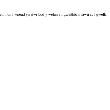
th hon i wneud yn siŵr bod y wefan yn gweithio’n iawn ac i gwella