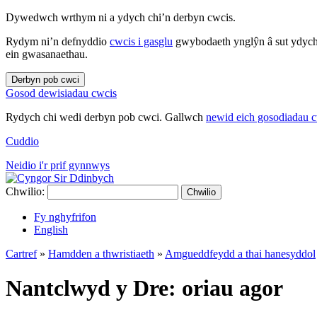
Dywedwch wrthym ni a ydych chi’n derbyn cwcis.
Rydym ni’n defnyddio
cwcis i gasglu
gwybodaeth ynglŷn â sut ydych 
ein gwasanaethau.
Derbyn pob cwci
Gosod dewisiadau cwcis
Rydych chi wedi derbyn pob cwci. Gallwch
newid eich gosodiadau 
Cuddio
Neidio i'r prif gynnwys
Chwilio:
Chwilio
Fy nghyfrifon
English
Cartref
»
Hamdden a thwristiaeth
»
Amgueddfeydd a thai hanesyddol
Nantclwyd y Dre: oriau agor