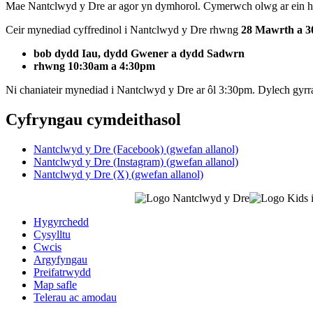
Mae Nantclwyd y Dre ar agor yn dymhorol. Cymerwch olwg ar ein ho
Ceir mynediad cyffredinol i Nantclwyd y Dre rhwng
28 Mawrth a 3
bob dydd Iau, dydd Gwener a dydd Sadwrn
rhwng 10:30am a 4:30pm
Ni chaniateir mynediad i Nantclwyd y Dre ar ôl 3:30pm. Dylech g
Cyfryngau cymdeithasol
Nantclwyd y Dre (Facebook) (gwefan allanol)
Nantclwyd y Dre (Instagram) (gwefan allanol)
Nantclwyd y Dre (X) (gwefan allanol)
Hygyrchedd
Cysylltu
Cwcis
Argyfyngau
Preifatrwydd
Map safle
Telerau ac amodau