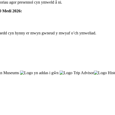
riau agor presennol cyn ymweld â ni.
0 Medi 2026:
yrraedd cyn hynny er mwyn gwneud y mwyaf o’ch ymweliad.