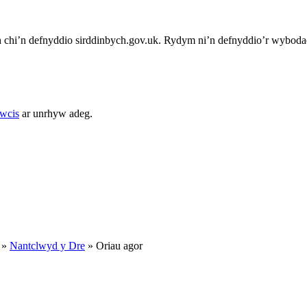
chi’n defnyddio sirddinbych.gov.uk. Rydym ni’n defnyddio’r wybodae
cwcis
ar unrhyw adeg.
»
Nantclwyd y Dre
»
Oriau agor