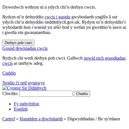
Dywedwch wrthym ni a ydych chi’n derbyn cwcis.
Rydym ni’n defnyddio
cwcis i gasglu
gwybodaeth ynglŷn â sut
ydych chi’n defnyddio sirddinbych.gov.uk. Rydym ni’n defnyddio’r
wybodaeth hon i wneud yn siŵr bod y wefan yn gweithio’n iawn ac
i gwella ein gwasanaethau.
Derbyn pob cwci
Gosod dewisiadau cwcis
Rydych chi wedi derbyn pob cwci. Gallwch
newid eich gosodiadau
cwcis
ar unrhyw adeg.
Cuddio
Neidio i'r prif gynnwys
Chwilio:
Chwilio
Fy nghyfrifon
English
Cartref
»
Hamdden a thwristiaeth
»
Digwyddiadau / Be sy'mlaen