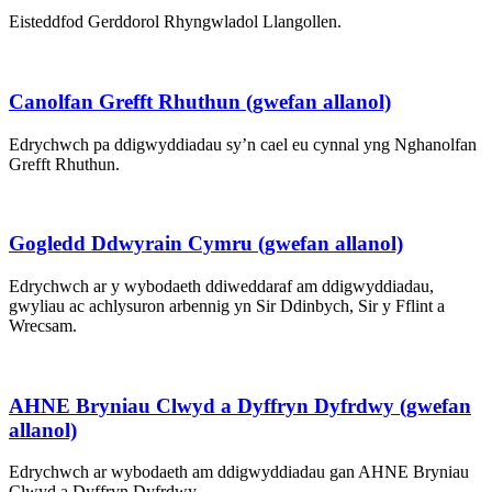
Eisteddfod Gerddorol Rhyngwladol Llangollen.
Canolfan Grefft Rhuthun (gwefan allanol)
Edrychwch pa ddigwyddiadau sy’n cael eu cynnal yng Nghanolfan
Grefft Rhuthun.
Gogledd Ddwyrain Cymru (gwefan allanol)
Edrychwch ar y wybodaeth ddiweddaraf am ddigwyddiadau,
gwyliau ac achlysuron arbennig yn Sir Ddinbych, Sir y Fflint a
Wrecsam.
AHNE Bryniau Clwyd a Dyffryn Dyfrdwy (gwefan
allanol)
Edrychwch ar wybodaeth am ddigwyddiadau gan AHNE Bryniau
Clwyd a Dyffryn Dyfrdwy.