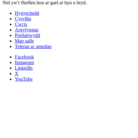
Nid yw'r ffurflen hon ar gael ar hyn o bryd.
Hygyrchedd
Cysylltu
Cwcis
Argyfyngau
Preifatrwydd
Map safle
Telerau ac amodau
Facebook
Instagram
LinkedIn
X
YouTube