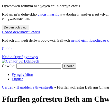
Dywedwch wrthym ni a ydych chi’n derbyn cwcis.
Rydym ni’n defnyddio
cwcis i gasglu
gwybodaeth ynglŷn â sut ydych 
ein gwasanaethau.
Derbyn pob cwci
Gosod dewisiadau cwcis
Rydych chi wedi derbyn pob cwci. Gallwch
newid eich gosodiadau 
Cuddio
Neidio i'r prif gynnwys
Chwilio:
Chwilio
Fy nghyfrifon
English
Cartref
»
Hamdden a thwristiaeth
»
Ffurflen gofrestru Beth am Chwa
Ffurflen gofrestru Beth am Ch