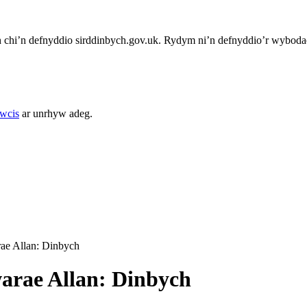
chi’n defnyddio sirddinbych.gov.uk. Rydym ni’n defnyddio’r wybodae
cwcis
ar unrhyw adeg.
rae Allan: Dinbych
warae Allan: Dinbych