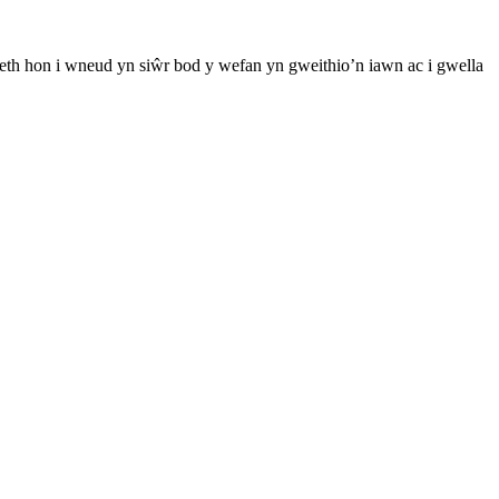
th hon i wneud yn siŵr bod y wefan yn gweithio’n iawn ac i gwella