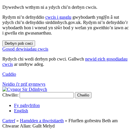
Dywedwch wrthym ni a ydych chi’n derbyn cwcis.
Rydym ni’n defnyddio
cwcis i gasglu
gwybodaeth ynglŷn â sut
ydych chi’n defnyddio sirddinbych.gov.uk. Rydym ni’n defnyddio’r
wybodaeth hon i wneud yn siŵr bod y wefan yn gweithio’n iawn ac
i gwella ein gwasanaethau.
Derbyn pob cwci
Gosod dewisiadau cwcis
Rydych chi wedi derbyn pob cwci. Gallwch
newid eich gosodiadau
cwcis
ar unrhyw adeg.
Cuddio
Neidio i'r prif gynnwys
Chwilio:
Chwilio
Fy nghyfrifon
English
Cartref
»
Hamdden a thwristiaeth
»
Ffurflen gofrestru Beth am
Chwarae Allan: Gallt Melyd