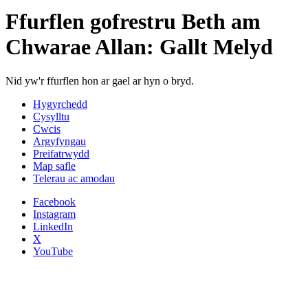
Ffurflen gofrestru Beth am
Chwarae Allan: Gallt Melyd
Nid yw'r ffurflen hon ar gael ar hyn o bryd.
Hygyrchedd
Cysylltu
Cwcis
Argyfyngau
Preifatrwydd
Map safle
Telerau ac amodau
Facebook
Instagram
LinkedIn
X
YouTube