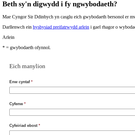
Beth sy'n digwydd i fy ngwybodaeth?
Mae Cyngor Sir Ddinbych yn casglu eich gwybodaeth bersonol er mwy
Darllenwch ein
hysbysiad preifatrwydd arlein
i gael rhagor o wybodae
Arlein
*
= gwybodaeth ofynnol.
Eich manylion
Enw cyntaf
*
Cyfenw
*
Cyfeiriad ebost
*