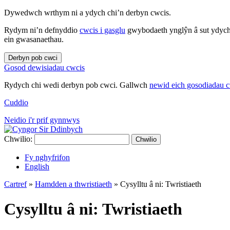
Dywedwch wrthym ni a ydych chi’n derbyn cwcis.
Rydym ni’n defnyddio
cwcis i gasglu
gwybodaeth ynglŷn â sut ydych 
ein gwasanaethau.
Derbyn pob cwci
Gosod dewisiadau cwcis
Rydych chi wedi derbyn pob cwci. Gallwch
newid eich gosodiadau 
Cuddio
Neidio i'r prif gynnwys
Chwilio:
Chwilio
Fy nghyfrifon
English
Cartref
»
Hamdden a thwristiaeth
»
Cysylltu â ni: Twristiaeth
Cysylltu â ni: Twristiaeth