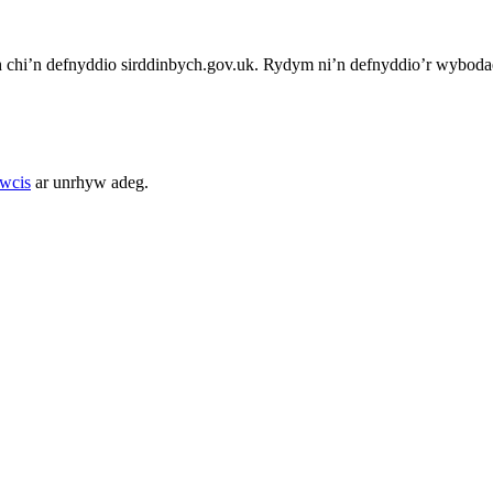
chi’n defnyddio sirddinbych.gov.uk. Rydym ni’n defnyddio’r wybodae
cwcis
ar unrhyw adeg.