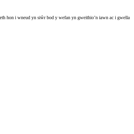
th hon i wneud yn siŵr bod y wefan yn gweithio’n iawn ac i gwella