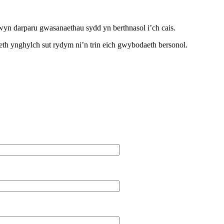
n darparu gwasanaethau sydd yn berthnasol i’ch cais.
th ynghylch sut rydym ni’n trin eich gwybodaeth bersonol.