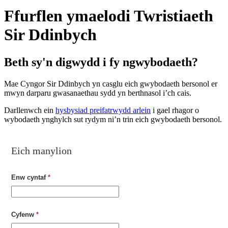
Ffurflen ymaelodi Twristiaeth
Sir Ddinbych
Beth sy'n digwydd i fy ngwybodaeth?
Mae Cyngor Sir Ddinbych yn casglu eich gwybodaeth bersonol er
mwyn darparu gwasanaethau sydd yn berthnasol i’ch cais.
Darllenwch ein
hysbysiad preifatrwydd arlein
i gael rhagor o
wybodaeth ynghylch sut rydym ni’n trin eich gwybodaeth bersonol.
Eich manylion
Enw cyntaf
*
Cyfenw
*