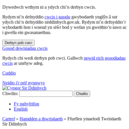
Dywedwch wrthym ni a ydych chi’n derbyn cwcis.
Rydym ni’n defnyddio
cwcis i gasglu
gwybodaeth ynglŷn â sut
ydych chi’n defnyddio sirddinbych.gov.uk. Rydym ni’n defnyddio’r
wybodaeth hon i wneud yn siŵr bod y wefan yn gweithio’n iawn ac
i gwella ein gwasanaethau.
Derbyn pob cwci
Gosod dewisiadau cwcis
Rydych chi wedi derbyn pob cwci. Gallwch
newid eich gosodiadau
cwcis
ar unrhyw adeg.
Cuddio
Neidio i'r prif gynnwys
Chwilio:
Chwilio
Fy nghyfrifon
English
Cartref
»
Hamdden a thwristiaeth
»
Ffurflen ymaelodi Twristiaeth
Sir Ddinbych