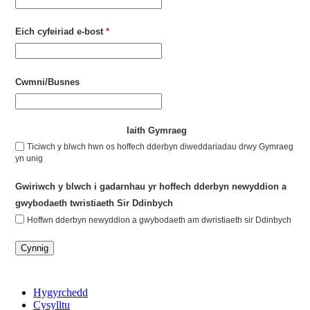
Eich cyfeiriad e-bost
*
Cwmni/Busnes
Iaith Gymraeg
Ticiwch y blwch hwn os hoffech dderbyn diweddariadau drwy Gymraeg
yn unig
Gwiriwch y blwch i gadarnhau yr hoffech dderbyn newyddion a
gwybodaeth twristiaeth Sir Ddinbych
Hoffwn dderbyn newyddion a gwybodaeth am dwristiaeth sir Ddinbych
Cynnig
Hygyrchedd
Cysylltu