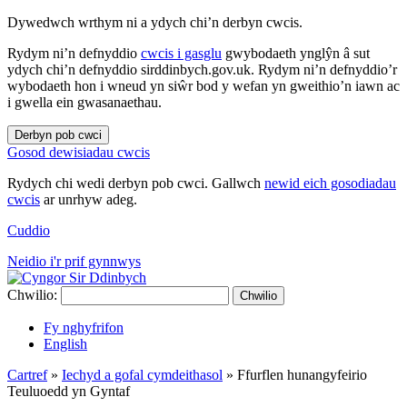
Dywedwch wrthym ni a ydych chi’n derbyn cwcis.
Rydym ni’n defnyddio
cwcis i gasglu
gwybodaeth ynglŷn â sut
ydych chi’n defnyddio sirddinbych.gov.uk. Rydym ni’n defnyddio’r
wybodaeth hon i wneud yn siŵr bod y wefan yn gweithio’n iawn ac
i gwella ein gwasanaethau.
Derbyn pob cwci
Gosod dewisiadau cwcis
Rydych chi wedi derbyn pob cwci. Gallwch
newid eich gosodiadau
cwcis
ar unrhyw adeg.
Cuddio
Neidio i'r prif gynnwys
Chwilio:
Chwilio
Fy nghyfrifon
English
Cartref
»
Iechyd a gofal cymdeithasol
»
Ffurflen hunangyfeirio
Teuluoedd yn Gyntaf