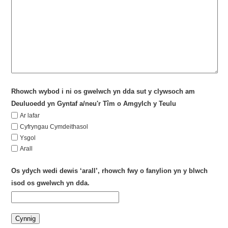
Rhowch wybod i ni os gwelwch yn dda sut y clywsoch am
Deuluoedd yn Gyntaf a/neu'r Tîm o Amgylch y Teulu
Ar lafar
Cyfryngau Cymdeithasol
Ysgol
Arall
Os ydych wedi dewis ‘arall’, rhowch fwy o fanylion yn y blwch
isod os gwelwch yn dda.
Cynnig