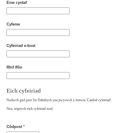
Enw cyntaf
Cyfenw
Cyfeiriad e-bost
Rhif ffôn
Eich cyfeiriad
Nodwch god post Sir Ddinbych yna pwyswch y botwm 'Canfod cyfeiriad'.
Neu, teipiwch eich cyfeiriad isod.
Côdpost
*