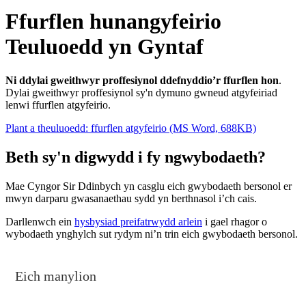
Ffurflen hunangyfeirio
Teuluoedd yn Gyntaf
Ni ddylai gweithwyr proffesiynol ddefnyddio’r ffurflen hon
.
Dylai gweithwyr proffesiynol sy'n dymuno gwneud atgyfeiriad
lenwi ffurflen atgyfeirio.
Plant a theuluoedd: ffurflen atgyfeirio (MS Word, 688KB)
Beth sy'n digwydd i fy ngwybodaeth?
Mae Cyngor Sir Ddinbych yn casglu eich gwybodaeth bersonol er
mwyn darparu gwasanaethau sydd yn berthnasol i’ch cais.
Darllenwch ein
hysbysiad preifatrwydd arlein
i gael rhagor o
wybodaeth ynghylch sut rydym ni’n trin eich gwybodaeth bersonol.
Eich manylion