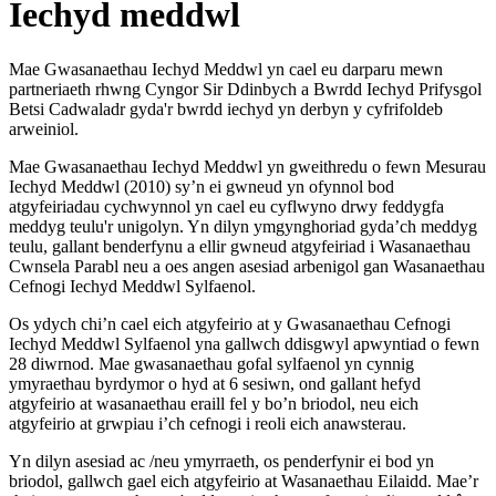
Iechyd meddwl
Mae Gwasanaethau Iechyd Meddwl yn cael eu darparu mewn
partneriaeth rhwng Cyngor Sir Ddinbych a Bwrdd Iechyd Prifysgol
Betsi Cadwaladr gyda'r bwrdd iechyd yn derbyn y cyfrifoldeb
arweiniol.
Mae Gwasanaethau Iechyd Meddwl yn gweithredu o fewn Mesurau
Iechyd Meddwl (2010) sy’n ei gwneud yn ofynnol bod
atgyfeiriadau cychwynnol yn cael eu cyflwyno drwy feddygfa
meddyg teulu'r unigolyn. Yn dilyn ymgynghoriad gyda’ch meddyg
teulu, gallant benderfynu a ellir gwneud atgyfeiriad i Wasanaethau
Cwnsela Parabl neu a oes angen asesiad arbenigol gan Wasanaethau
Cefnogi Iechyd Meddwl Sylfaenol.
Os ydych chi’n cael eich atgyfeirio at y Gwasanaethau Cefnogi
Iechyd Meddwl Sylfaenol yna gallwch ddisgwyl apwyntiad o fewn
28 diwrnod. Mae gwasanaethau gofal sylfaenol yn cynnig
ymyraethau byrdymor o hyd at 6 sesiwn, ond gallant hefyd
atgyfeirio at wasanaethau eraill fel y bo’n briodol, neu eich
atgyfeirio at grwpiau i’ch cefnogi i reoli eich anawsterau.
Yn dilyn asesiad ac /neu ymyrraeth, os penderfynir ei bod yn
briodol, gallwch gael eich atgyfeirio at Wasanaethau Eilaidd. Mae’r