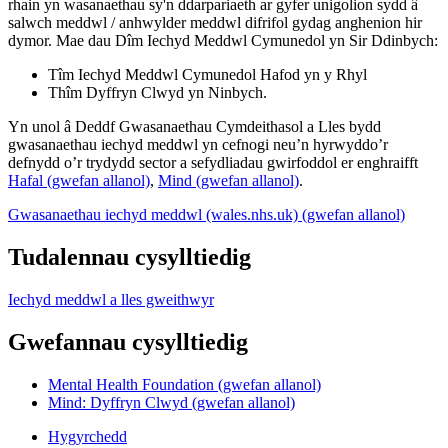
rhain yn wasanaethau sy'n ddarpariaeth ar gyfer unigolion sydd â
salwch meddwl / anhwylder meddwl difrifol gydag anghenion hir
dymor. Mae dau Dîm Iechyd Meddwl Cymunedol yn Sir Ddinbych:
Tîm Iechyd Meddwl Cymunedol Hafod yn y Rhyl
Thîm Dyffryn Clwyd yn Ninbych.
Yn unol â Deddf Gwasanaethau Cymdeithasol a Lles bydd
gwasanaethau iechyd meddwl yn cefnogi neu’n hyrwyddo’r
defnydd o’r trydydd sector a sefydliadau gwirfoddol er enghraifft
Hafal (gwefan allanol)
,
Mind (gwefan allanol)
.
Gwasanaethau iechyd meddwl (wales.nhs.uk) (gwefan allanol)
Tudalennau cysylltiedig
Iechyd meddwl a lles gweithwyr
Gwefannau cysylltiedig
Mental Health Foundation (gwefan allanol)
Mind: Dyffryn Clwyd (gwefan allanol)
Hygyrchedd