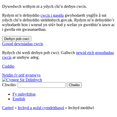
Dywedwch wrthym ni a ydych chi’n derbyn cwcis.
Rydym ni’n defnyddio
cwcis i gasglu
gwybodaeth ynglŷn â sut
ydych chi’n defnyddio sirddinbych.gov.uk. Rydym ni’n defnyddio’r
wybodaeth hon i wneud yn siŵr bod y wefan yn gweithio’n iawn ac
i gwella ein gwasanaethau.
Derbyn pob cwci
Gosod dewisiadau cwcis
Rydych chi wedi derbyn pob cwci. Gallwch
newid eich gosodiadau
cwcis
ar unrhyw adeg.
Cuddio
Neidio i'r prif gynnwys
Chwilio:
Chwilio
Fy nghyfrifon
English
Cartref
»
Iechyd a gofal cymdeithasol
»
Iechyd meddwl