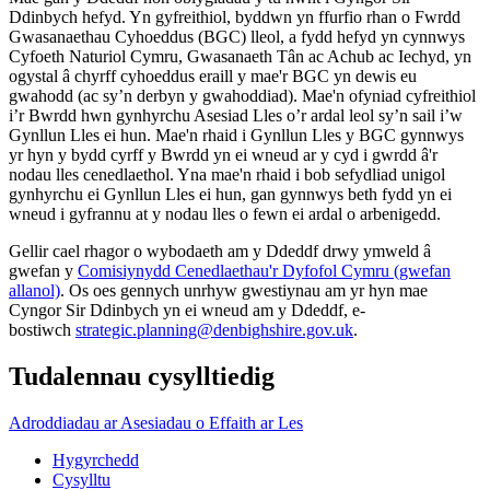
Ddinbych hefyd. Yn gyfreithiol, byddwn yn ffurfio rhan o Fwrdd
Gwasanaethau Cyhoeddus (BGC) lleol, a fydd hefyd yn cynnwys
Cyfoeth Naturiol Cymru, Gwasanaeth Tân ac Achub ac Iechyd, yn
ogystal â chyrff cyhoeddus eraill y mae'r BGC yn dewis eu
gwahodd (ac sy’n derbyn y gwahoddiad). Mae'n ofyniad cyfreithiol
i’r Bwrdd hwn gynhyrchu Asesiad Lles o’r ardal leol sy’n sail i’w
Gynllun Lles ei hun. Mae'n rhaid i Gynllun Lles y BGC gynnwys
yr hyn y bydd cyrff y Bwrdd yn ei wneud ar y cyd i gwrdd â'r
nodau lles cenedlaethol. Yna mae'n rhaid i bob sefydliad unigol
gynhyrchu ei Gynllun Lles ei hun, gan gynnwys beth fydd yn ei
wneud i gyfrannu at y nodau lles o fewn ei ardal o arbenigedd.
Gellir cael rhagor o wybodaeth am y Ddeddf drwy ymweld â
gwefan y
Comisiynydd Cenedlaethau'r Dyfofol Cymru (gwefan
allanol)
. Os oes gennych unrhyw gwestiynau am yr hyn mae
Cyngor Sir Ddinbych yn ei wneud am y Ddeddf, e-
bostiwch
strategic.planning@denbighshire.gov.uk
.
Tudalennau cysylltiedig
Adroddiadau ar Asesiadau o Effaith ar Les
Hygyrchedd
Cysylltu