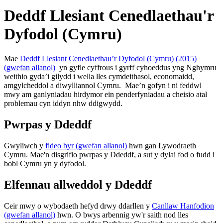
Deddf Llesiant Cenedlaethau'r
Dyfodol (Cymru)
Mae
Deddf Llesiant Cenedlaethau’r Dyfodol (Cymru) (2015)
(gwefan allanol)
yn gyfle cyffrous i gyrff cyhoeddus yng Nghymru
weithio gyda’i gilydd i wella lles cymdeithasol, economaidd,
amgylcheddol a diwylliannol Cymru. Mae’n gofyn i ni feddwl
mwy am ganlyniadau hirdymor ein penderfyniadau a cheisio atal
problemau cyn iddyn nhw ddigwydd.
Pwrpas y Ddeddf
Gwyliwch y
fideo byr (gwefan allanol)
hwn gan Lywodraeth
Cymru. Mae'n disgrifio pwrpas y Ddeddf, a sut y dylai fod o fudd i
bobl Cymru yn y dyfodol.
Elfennau allweddol y Ddeddf
Ceir mwy o wybodaeth hefyd drwy ddarllen y
Canllaw Hanfodion
(gwefan allanol)
hwn. O bwys arbennig yw'r saith nod lles