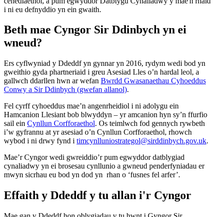
cenedlaethol, a pum egwyddor Datblygu Cynaliadwy y mae'n rhaid
i ni eu defnyddio yn ein gwaith.
Beth mae Cyngor Sir Ddinbych yn ei
wneud?
Ers cyflwyniad y Ddeddf yn gynnar yn 2016, rydym wedi bod yn
gweithio gyda phartneriaid i greu Asesiad Lles o’n hardal leol, a
gallwch ddarllen hwn ar wefan
Bwrdd Gwasanaethau Cyhoeddus
Conwy a Sir Ddinbych (gwefan allanol)
.
Fel cyrff cyhoeddus mae’n angenrheidiol i ni adolygu ein
Hamcanion Llesiant bob blwyddyn – yr amcanion hyn sy’n ffurfio
sail ein
Cynllun Corfforaethol
. Os teimlwch fod gennych rywbeth
i’w gyfrannu at yr asesiad o’n Cynllun Corfforaethol, rhowch
wybod i ni drwy fynd i
timcynlluniostrategol@sirddinbych.gov.uk
.
Mae’r Cyngor wedi gwreiddio’r pum egwyddor datblygiad
cynaliadwy yn ei brosesau cynllunio a gwneud penderfyniadau er
mwyn sicrhau eu bod yn dod yn rhan o ‘fusnes fel arfer’.
Effaith y Ddeddf y tu allan i'r Cyngor
Mae gan y Ddeddf hon oblygiadau y tu hwnt i Gyngor Sir