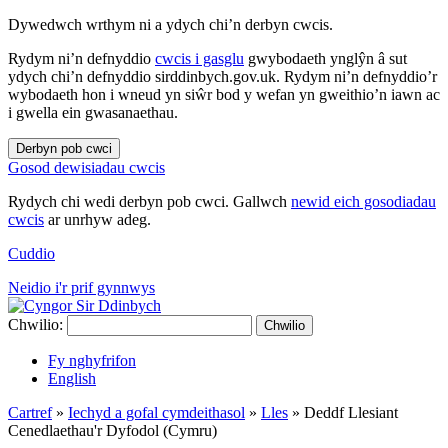
Dywedwch wrthym ni a ydych chi’n derbyn cwcis.
Rydym ni’n defnyddio
cwcis i gasglu
gwybodaeth ynglŷn â sut
ydych chi’n defnyddio sirddinbych.gov.uk. Rydym ni’n defnyddio’r
wybodaeth hon i wneud yn siŵr bod y wefan yn gweithio’n iawn ac
i gwella ein gwasanaethau.
Derbyn pob cwci
Gosod dewisiadau cwcis
Rydych chi wedi derbyn pob cwci. Gallwch
newid eich gosodiadau
cwcis
ar unrhyw adeg.
Cuddio
Neidio i'r prif gynnwys
Chwilio:
Chwilio
Fy nghyfrifon
English
Cartref
»
Iechyd a gofal cymdeithasol
»
Lles
»
Deddf Llesiant
Cenedlaethau'r Dyfodol (Cymru)