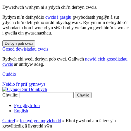
Dywedwch wrthym ni a ydych chi’n derbyn cwcis.
Rydym ni’n defnyddio
cwcis i gasglu
gwybodaeth ynglŷn â sut
ydych chi’n defnyddio sirddinbych.gov.uk. Rydym ni’n defnyddio’r
wybodaeth hon i wneud yn siŵr bod y wefan yn gweithio’n iawn ac
i gwella ein gwasanaethau.
Derbyn pob cwci
Gosod dewisiadau cwcis
Rydych chi wedi derbyn pob cwci. Gallwch
newid eich gosodiadau
cwcis
ar unrhyw adeg.
Cuddio
Neidio i'r prif gynnwys
Chwilio:
Chwilio
Fy nghyfrifon
English
Cartref
»
Iechyd yr amgylchedd
»
Rhoi gwybod am fater sy'n
gysylltiedig â llygredd sŵn