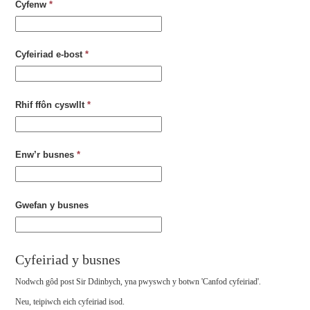
Cyfenw
*
Cyfeiriad e-bost
*
Rhif ffôn cyswllt
*
Enw’r busnes
*
Gwefan y busnes
Cyfeiriad y busnes
Nodwch gôd post Sir Ddinbych, yna pwyswch y botwn 'Canfod cyfeiriad'.
Neu, teipiwch eich cyfeiriad isod.