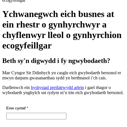
ecogyfeillgar
Ychwanegwch eich busnes at
ein rhestr o gynhyrchwyr a
chyflenwyr lleol o gynhyrchion
ecogyfeillgar
Beth sy'n digwydd i fy ngwybodaeth?
Mae Cyngor Sir Ddinbych yn casglu eich gwybodaeth bersonol er
mwyn darparu gwasanaethau sydd yn berthnasol i’ch cais.
Darllenwch ein
hysbysiad preifatrwydd arlein
i gael rhagor o
wybodaeth ynghylch sut rydym ni’n trin eich gwybodaeth bersonol.
Enw cyntaf
*