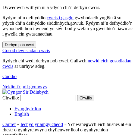
Dywedwch wrthym ni a ydych chi’n derbyn cwcis.
Rydym ni’n defnyddio
cwcis i gasglu
gwybodaeth ynglŷn â sut
ydych chi’n defnyddio sirddinbych.gov.uk. Rydym ni’n defnyddio’r
wybodaeth hon i wneud yn siŵr bod y wefan yn gweithio’n iawn ac
i gwella ein gwasanaethau.
Derbyn pob cwci
Gosod dewisiadau cwcis
Rydych chi wedi derbyn pob cwci. Gallwch
newid eich gosodiadau
cwcis
ar unrhyw adeg.
Cuddio
Neidio i'r prif gynnwys
Chwilio:
Chwilio
Fy nghyfrifon
English
Cartref
»
Iechyd yr amgylchedd
»
Ychwanegwch eich busnes at ein
rhestr o gynhyrchwyr a chyflenwyr lleol o gynhyrchion