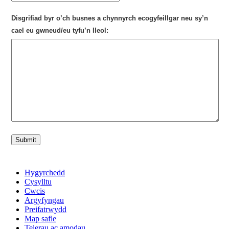
Disgrifiad byr o’ch busnes a chynnyrch ecogyfeillgar neu sy’n
cael eu gwneud/eu tyfu’n lleol:
Submit
Hygyrchedd
Cysylltu
Cwcis
Argyfyngau
Preifatrwydd
Map safle
Telerau ac amodau