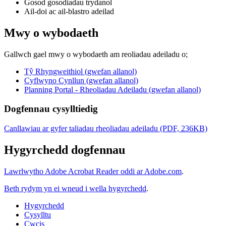
Gosod gosodiadau trydanol
Ail-doi ac ail-blastro adeilad
Mwy o wybodaeth
Gallwch gael mwy o wybodaeth am reoliadau adeiladu o;
Tŷ Rhyngweithiol (gwefan allanol)
Cyflwyno Cynllun (gwefan allanol)
Planning Portal - Rheoliadau Adeiladu (gwefan allanol)
Dogfennau cysylltiedig
Canllawiau ar gyfer taliadau rheoliadau adeiladu (PDF, 236KB)
Hygyrchedd dogfennau
Lawrlwytho Adobe Acrobat Reader oddi ar Adobe.com
.
Beth rydym yn ei wneud i wella hygyrchedd
.
Hygyrchedd
Cysylltu
Cwcis