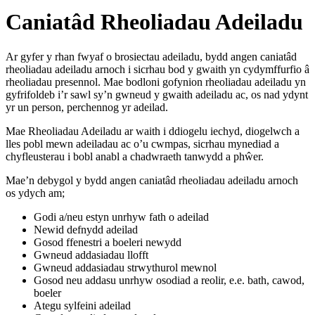
Caniatâd Rheoliadau Adeiladu
Ar gyfer y rhan fwyaf o brosiectau adeiladu, bydd angen caniatâd
rheoliadau adeiladu arnoch i sicrhau bod y gwaith yn cydymffurfio â
rheoliadau presennol. Mae bodloni gofynion rheoliadau adeiladu yn
gyfrifoldeb i’r sawl sy’n gwneud y gwaith adeiladu ac, os nad ydynt
yr un person, perchennog yr adeilad.
Mae Rheoliadau Adeiladu ar waith i ddiogelu iechyd, diogelwch a
lles pobl mewn adeiladau ac o’u cwmpas, sicrhau mynediad a
chyfleusterau i bobl anabl a chadwraeth tanwydd a phŵer.
Mae’n debygol y bydd angen caniatâd rheoliadau adeiladu arnoch
os ydych am;
Godi a/neu estyn unrhyw fath o adeilad
Newid defnydd adeilad
Gosod ffenestri a boeleri newydd
Gwneud addasiadau llofft
Gwneud addasiadau strwythurol mewnol
Gosod neu addasu unrhyw osodiad a reolir, e.e. bath, cawod,
boeler
Ategu sylfeini adeilad