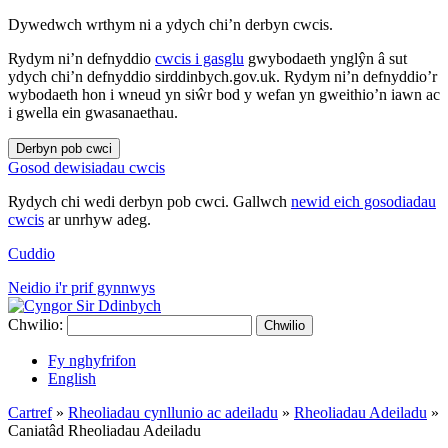
Dywedwch wrthym ni a ydych chi’n derbyn cwcis.
Rydym ni’n defnyddio
cwcis i gasglu
gwybodaeth ynglŷn â sut
ydych chi’n defnyddio sirddinbych.gov.uk. Rydym ni’n defnyddio’r
wybodaeth hon i wneud yn siŵr bod y wefan yn gweithio’n iawn ac
i gwella ein gwasanaethau.
Derbyn pob cwci
Gosod dewisiadau cwcis
Rydych chi wedi derbyn pob cwci. Gallwch
newid eich gosodiadau
cwcis
ar unrhyw adeg.
Cuddio
Neidio i'r prif gynnwys
Chwilio:
Chwilio
Fy nghyfrifon
English
Cartref
»
Rheoliadau cynllunio ac adeiladu
»
Rheoliadau Adeiladu
»
Caniatâd Rheoliadau Adeiladu