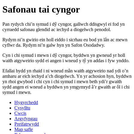
Safonau tai cyngor
Pan rydych chi’n symud i dŷ cyngor, gallwch ddisgwyl ei fod yn
cyrraedd safonau glendid ac iechyd a diogelwch penodol.
Rydym ni’n gwirio ein holl eiddo i sicrhau eu bod yn lân ac mewn
cyflwr da. Rydym ni’n galw hyn yn Safon Osodadwy.
Cyn i chi symud i mewn i dŷ cyngor, byddwn yn gwneud yr holl
waith atgyweirio sydd ei angen i wneud y tŷ yn addas i fyw ynddo.
Efallai bydd yn rhaid i ni wneud mân waith atgyweirio nad ydi o’n
amharu ar eich iechyd a’ch diogelwch. Yn yr achosion hyn, byddwn
yn rhoi gwybod i chi cyn i chi symud i mewn beth ydi’r gwaith
sydd angen ei wneud a byddwn yn ymgymryd â’r gwaith ar ôl i chi
symud i mewn.
Hygyrchedd
Cysylltu
Cwcis
Argyfyngau
Preifatrwydd
Map safle