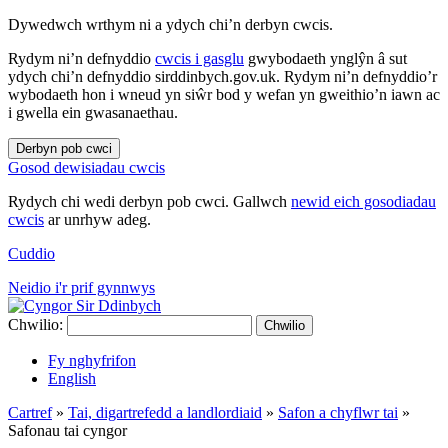
Dywedwch wrthym ni a ydych chi’n derbyn cwcis.
Rydym ni’n defnyddio
cwcis i gasglu
gwybodaeth ynglŷn â sut
ydych chi’n defnyddio sirddinbych.gov.uk. Rydym ni’n defnyddio’r
wybodaeth hon i wneud yn siŵr bod y wefan yn gweithio’n iawn ac
i gwella ein gwasanaethau.
Derbyn pob cwci
Gosod dewisiadau cwcis
Rydych chi wedi derbyn pob cwci. Gallwch
newid eich gosodiadau
cwcis
ar unrhyw adeg.
Cuddio
Neidio i'r prif gynnwys
Chwilio:
Chwilio
Fy nghyfrifon
English
Cartref
»
Tai, digartrefedd a landlordiaid
»
Safon a chyflwr tai
»
Safonau tai cyngor