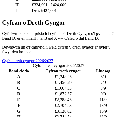
H
£324,001 i £424,000
I
Dros £424,001
Cyfran o Dreth Gyngor
Cyfrifwn bob band prisio fel cyfran o'r Dreth Gyngor o'i gymharu â
Band D, er enghraifft, tâl Band A yw 6/9fed o dâl Band D.
Dewiswch un o'r canlynol i weld cyfran y dreth gyngor ar gyfer y
flwyddyn honno:
Cyfran treth cyngor 2026/2027
Cyfran treth cyngor 2026/2027
Band eiddo
Cyfran treth cyngor
Lluosog
A
£1,248.25
6/9
B
£1,456.29
7/9
C
£1,664.33
8/9
D
£1,872.37
9/9
E
£2,288.45
11/9
F
£2,704.53
13/9
G
£3,120.62
15/9
H
£3,744.74
18/9