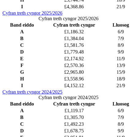
I
£4,368.86
21/9
Cyfran treth cyngor 2025/2026
Cyfran treth cyngor 2025/2026
Band eiddo
Cyfran treth cyngor
Lluosog
A
£1,186.32
6/9
B
£1,384.04
7/9
C
£1,581.76
8/9
D
£1,779.48
9/9
E
£2,174.92
11/9
F
£2,570.36
13/9
G
£2,965.80
15/9
H
£3,558.96
18/9
I
£4,152.12
21/9
Cyfran treth cyngor 2024/2025
Cyfran treth cyngor 2024/2025
Band eiddo
Cyfran treth cyngor
Lluosog
A
£1,119.17
6/9
B
£1,305.70
7/9
C
£1,492.23
8/9
D
£1,678.75
9/9