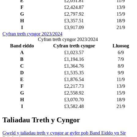
E
£2,051.81
11/9
F
£2,424.87
13/9
G
£2,797.92
15/9
H
£3,357.51
18/9
I
£3,917.09
21/9
Cyfran treth cyngor 2023/2024
Cyfran treth cyngor 2023/2024
Band eiddo
Cyfran treth cyngor
Lluosog
A
£1,023.57
6/9
B
£1,194.16
7/9
C
£1,364.76
8/9
D
£1,535.35
9/9
E
£1,876.54
11/9
F
£2,217.73
13/9
G
£2,558.92
15/9
H
£3,070.70
18/9
I
£3,582.48
21/9
Taliadau Treth y Cyngor
Gweld y taliadau treth y cyngor ar gyfer pob Band Eiddo yn Sir