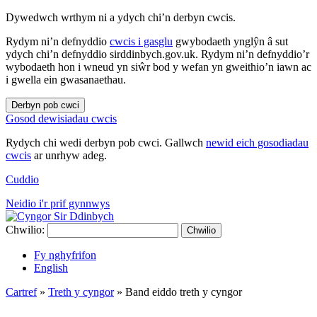
Dywedwch wrthym ni a ydych chi’n derbyn cwcis.
Rydym ni’n defnyddio
cwcis i gasglu
gwybodaeth ynglŷn â sut
ydych chi’n defnyddio sirddinbych.gov.uk. Rydym ni’n defnyddio’r
wybodaeth hon i wneud yn siŵr bod y wefan yn gweithio’n iawn ac
i gwella ein gwasanaethau.
Derbyn pob cwci
Gosod dewisiadau cwcis
Rydych chi wedi derbyn pob cwci. Gallwch
newid eich gosodiadau
cwcis
ar unrhyw adeg.
Cuddio
Neidio i'r prif gynnwys
Chwilio:
Chwilio
Fy nghyfrifon
English
Cartref
»
Treth y cyngor
»
Band eiddo treth y cyngor