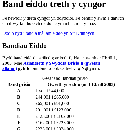
Band eiddo treth y cyngor
Fe newidir y dreth cyngor yn ddyddiol. Fe bennir y swm a dalwch
chi drwy fandio eich eiddo ac ym mha ardal y mae.
Dod o hyd i fand a thâl am eiddo yn Sir Ddinbych
Bandiau Eiddo
Bydd band eiddo’n seiliedig ar beth fyddai ei werth ar Ebrill 1,
2003. Mae
Asiantaeth y Swyddfa Brisio’n (gwefan
allanol)
gyfrifol am fandio pob cartref yng Nghymru.
Gwahanol fandiau prisio
Band prisio
Gwerth yr eiddo (ar 1 Ebrill 2003)
A
Hyd at £44,000
B
£44,001 i £65,000
C
£65,001 i £91,000
D
£91,001 i £123,000
E
£123,001 i £162,000
F
£162.001 i £223,000
G
£223,001 i £324,000