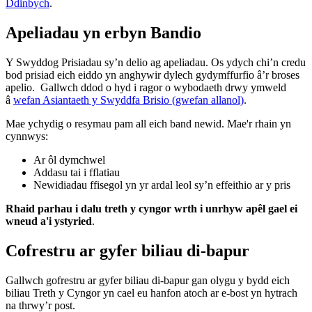
Ddinbych
.
Apeliadau yn erbyn Bandio
Y Swyddog Prisiadau sy’n delio ag apeliadau. Os ydych chi’n credu
bod prisiad eich eiddo yn anghywir dylech gydymffurfio â’r broses
apelio. Gallwch ddod o hyd i ragor o wybodaeth drwy ymweld
â
wefan Asiantaeth y Swyddfa Brisio (gwefan allanol)
.
Mae ychydig o resymau pam all eich band newid. Mae'r rhain yn
cynnwys:
Ar ôl dymchwel
Addasu tai i fflatiau
Newidiadau ffisegol yn yr ardal leol sy’n effeithio ar y pris
Rhaid parhau i dalu treth y cyngor wrth i unrhyw apêl gael ei
wneud a'i ystyried
.
Cofrestru ar gyfer biliau di-bapur
Gallwch gofrestru ar gyfer biliau di-bapur gan olygu y bydd eich
biliau Treth y Cyngor yn cael eu hanfon atoch ar e-bost yn hytrach
na thrwy’r post.