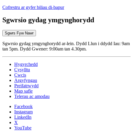
Cofrestru ar gyfer biliau di-bapur
Sgwrsio gydag ymgynghorydd
Sgwrs Fyw Nawr
Sgwrsio gydag ymgynghorydd ar-lein. Dydd Llun i ddydd Iau: 9am
tan 5pm. Dydd Gwener: 9:00am tan 4.30pm.
Hygyrchedd
Cysylltu
Cwcis
Argyfyngau
Preifatrwydd
Map safle
Telerau ac amodau
Facebook
Instagram
LinkedIn
X
YouTube