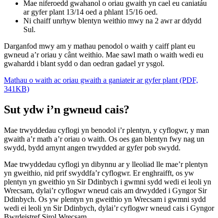
Mae niferoedd gwahanol o oriau gwaith yn cael eu caniatáu
ar gyfer plant 13/14 oed a phlant 15/16 oed.
Ni chaiff unrhyw blentyn weithio mwy na 2 awr ar ddydd
Sul.
Darganfod mwy am y mathau penodol o waith y caiff plant eu
gwneud a’r oriau y cânt weithio. Mae sawl math o waith wedi eu
gwahardd i blant sydd o dan oedran gadael yr ysgol.
Mathau o waith ac oriau gwaith a ganiateir ar gyfer plant (PDF,
341KB)
Sut ydw i’n gwneud cais?
Mae trwyddedau cyflogi yn benodol i’r plentyn, y cyflogwr, y man
gwaith a’r math a’r oriau o waith. Os oes gan blentyn fwy nag un
swydd, bydd arnynt angen trwydded ar gyfer pob swydd.
Mae trwyddedau cyflogi yn dibynnu ar y lleoliad lle mae’r plentyn
yn gweithio, nid prif swyddfa’r cyflogwr. Er enghraifft, os yw
plentyn yn gweithio yn Sir Ddinbych i gwmni sydd wedi ei leoli yn
Wrecsam, dylai’r cyflogwr wneud cais am drwydded i Gyngor Sir
Ddinbych. Os yw plentyn yn gweithio yn Wrecsam i gwmni sydd
wedi ei leoli yn Sir Ddinbych, dylai’r cyflogwr wneud cais i Gyngor
Bwrdeistref Sirol Wrecsam.