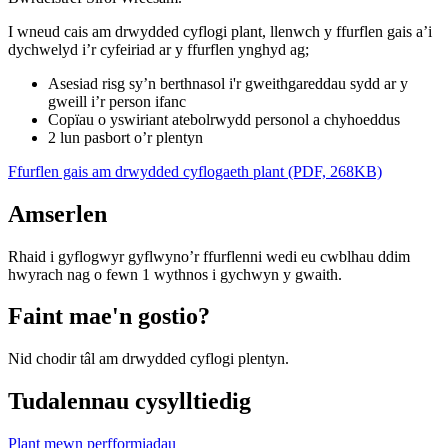
I wneud cais am drwydded cyflogi plant, llenwch y ffurflen gais a’i
dychwelyd i’r cyfeiriad ar y ffurflen ynghyd ag;
Asesiad risg sy’n berthnasol i'r gweithgareddau sydd ar y
gweill i’r person ifanc
Copïau o yswiriant atebolrwydd personol a chyhoeddus
2 lun pasbort o’r plentyn
Ffurflen gais am drwydded cyflogaeth plant (PDF, 268KB)
Amserlen
Rhaid i gyflogwyr gyflwyno’r ffurflenni wedi eu cwblhau ddim
hwyrach nag o fewn 1 wythnos i gychwyn y gwaith.
Faint mae'n gostio?
Nid chodir tâl am drwydded cyflogi plentyn.
Tudalennau cysylltiedig
Plant mewn perfformiadau