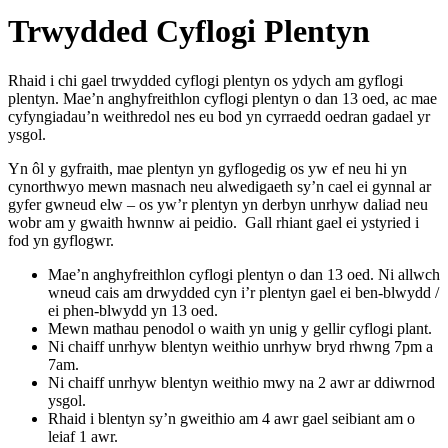
Trwydded Cyflogi Plentyn
Rhaid i chi gael trwydded cyflogi plentyn os ydych am gyflogi
plentyn. Mae’n anghyfreithlon cyflogi plentyn o dan 13 oed, ac mae
cyfyngiadau’n weithredol nes eu bod yn cyrraedd oedran gadael yr
ysgol.
Yn ôl y gyfraith, mae plentyn yn gyflogedig os yw ef neu hi yn
cynorthwyo mewn masnach neu alwedigaeth sy’n cael ei gynnal ar
gyfer gwneud elw – os yw’r plentyn yn derbyn unrhyw daliad neu
wobr am y gwaith hwnnw ai peidio. Gall rhiant gael ei ystyried i
fod yn gyflogwr.
Mae’n anghyfreithlon cyflogi plentyn o dan 13 oed. Ni allwch
wneud cais am drwydded cyn i’r plentyn gael ei ben-blwydd /
ei phen-blwydd yn 13 oed.
Mewn mathau penodol o waith yn unig y gellir cyflogi plant.
Ni chaiff unrhyw blentyn weithio unrhyw bryd rhwng 7pm a
7am.
Ni chaiff unrhyw blentyn weithio mwy na 2 awr ar ddiwrnod
ysgol.
Rhaid i blentyn sy’n gweithio am 4 awr gael seibiant am o
leiaf 1 awr.