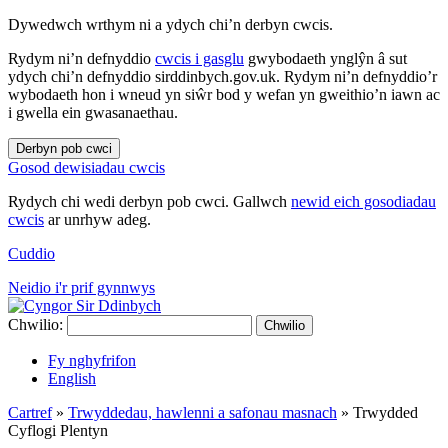
Dywedwch wrthym ni a ydych chi’n derbyn cwcis.
Rydym ni’n defnyddio
cwcis i gasglu
gwybodaeth ynglŷn â sut
ydych chi’n defnyddio sirddinbych.gov.uk. Rydym ni’n defnyddio’r
wybodaeth hon i wneud yn siŵr bod y wefan yn gweithio’n iawn ac
i gwella ein gwasanaethau.
Derbyn pob cwci
Gosod dewisiadau cwcis
Rydych chi wedi derbyn pob cwci. Gallwch
newid eich gosodiadau
cwcis
ar unrhyw adeg.
Cuddio
Neidio i'r prif gynnwys
Chwilio:
Chwilio
Fy nghyfrifon
English
Cartref
»
Trwyddedau, hawlenni a safonau masnach
»
Trwydded
Cyflogi Plentyn