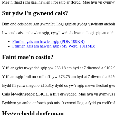
Mae’n rhaid i chi gael hawlen i roi sgip ar ffordd. Mae hyn yn cynnw
Sut ydw i'n gwneud cais?
Dim ond ceisiadau gan gwmnïau llogi sgipiau gydag yswiriant atebo
I wneud cais am hawlen sgip, cysylltwch â chwmni llogi sgipiau o’ch 
Ffurflen gais am hawlen sgip (PDF, 199KB)
Ffurflen gais am hawlen sgip (MS Word, 1011MB)
Faint mae'n costio?
Y ffi ar gyfer trwydded sgip yw £38.18 am hyd at 7 diwrnod a £102.9
Y ffi am sgip ‘roll on / roll off’ yw £73.75 am hyd at 7 diwrnod a £25
Bydd ffi ychwanegol o £15.31y dydd os yw’r sgip mewn lleoliad gwa
Cais ôl-weithredol:
£146.11 a ffi’r drwydded. Mae hyn yn gymwys ar 
Byddwn yn anfon anfoneb pob mis i’r cwmni llogi a fydd yn codi’r tâ
Hygyrchedd dogfennau