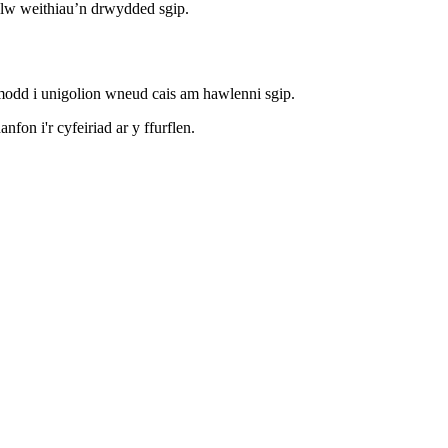
galw weithiau’n drwydded sgip.
odd i unigolion wneud cais am hawlenni sgip.
on i'r cyfeiriad ar y ffurflen.