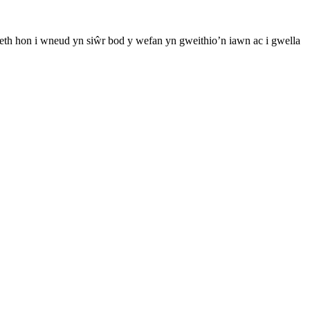
th hon i wneud yn siŵr bod y wefan yn gweithio’n iawn ac i gwella