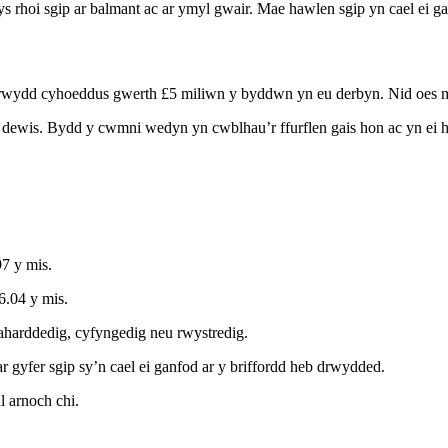
ys rhoi sgip ar balmant ac ar ymyl gwair. Mae hawlen sgip yn cael ei 
lrwydd cyhoeddus gwerth £5 miliwn y byddwn yn eu derbyn. Nid oes m
dewis. Bydd y cwmni wedyn yn cwblhau’r ffurflen gais hon ac yn ei hanf
7 y mis.
6.04 y mis.
harddedig, cyfyngedig neu rwystredig.
gyfer sgip sy’n cael ei ganfod ar y briffordd heb drwydded.
l arnoch chi.