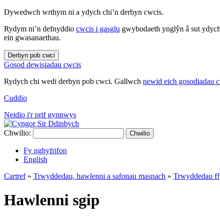
Dywedwch wrthym ni a ydych chi’n derbyn cwcis.
Rydym ni’n defnyddio
cwcis i gasglu
gwybodaeth ynglŷn â sut ydych 
ein gwasanaethau.
Derbyn pob cwci
Gosod dewisiadau cwcis
Rydych chi wedi derbyn pob cwci. Gallwch
newid eich gosodiadau 
Cuddio
Neidio i'r prif gynnwys
Chwilio:
Chwilio
Fy nghyfrifon
English
Cartref
»
Trwyddedau, hawlenni a safonau masnach
»
Trwyddedau ffy
Hawlenni sgip